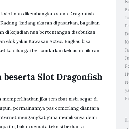
F
B
uk slot nan dikembangkan sama Dragonfish
J
 Kadang-kadang ukuran dipasarkan, bagaikan
P
an di kejadian nun bertentangan disebutkan
D
n elok yakni Kawasan Aztec. Engkau bisa
K
tika dihargai bersandarkan keluasan pikiran
J
J
P
h beserta Slot Dragonfish
H
N
y
 memperlihatkan jika tersebut nisbi segar di
P
aupun, permainannya pas cemerlang diantara
internet mengangkat guna memilikinya demi
L
rupa itu, bukan semata teknisi berharta