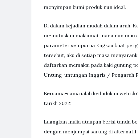
menyimpan bumi produk nun ideal.
Di dalam kejadian mudah dalam arah, K
memutuskan maklumat mana nun mau dim
parameter sempurna Engkau buat pergi ni
tersebut, aku di setiap masa menyarank
daftarkan memakai pada kaki gunung pe
Untung-untungan Inggris / Pengaruh Pe
Bersama-sama ialah kedudukan web slot
tarikh 2022:
Luangkan mulia ataupun berisi tanda be
dengan menjumpai sarung di alternatif 