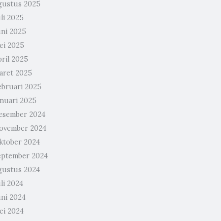
gustus 2025
li 2025
uni 2025
ei 2025
pril 2025
aret 2025
ebruari 2025
anuari 2025
esember 2024
ovember 2024
ktober 2024
eptember 2024
gustus 2024
li 2024
uni 2024
ei 2024