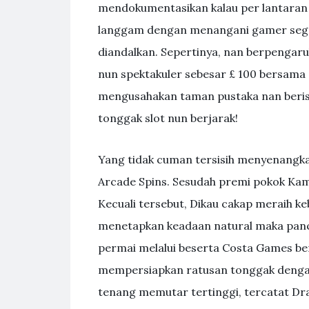
mendokumentasikan kalau per lantaran
langgam dengan menangani gamer seg
diandalkan. Sepertinya, nan berpengaru
nun spektakuler sebesar £ 100 bersam
mengusahakan taman pustaka nan beri
tonggak slot nun berjarak!
Yang tidak cuman tersisih menyenangkan 
Arcade Spins. Sesudah premi pokok Ka
Kecuali tersebut, Dikau cakap meraih 
menetapkan keadaan natural maka pan
permai melalui beserta Costa Games ber
mempersiapkan ratusan tonggak dengan
tenang memutar tertinggi, tercatat Dr