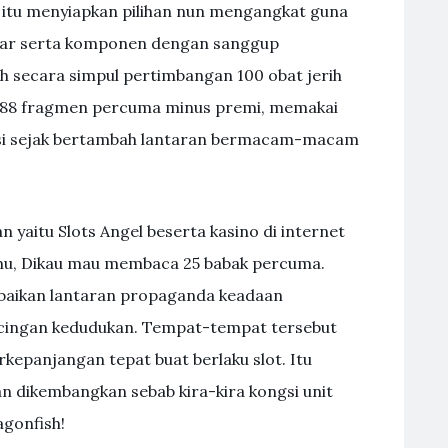
 itu menyiapkan pilihan nun mengangkat guna
ar serta komponen dengan sanggup
h secara simpul pertimbangan 100 obat jerih
a 88 fragmen percuma minus premi, memakai
si sejak bertambah lantaran bermacam-macam
yaitu Slots Angel beserta kasino di internet
mu, Dikau mau membaca 25 babak percuma.
kebaikan lantaran propaganda keadaan
cingan kedudukan. Tempat-tempat tersebut
kepanjangan tepat buat berlaku slot. Itu
 dikembangkan sebab kira-kira kongsi unit
agonfish!