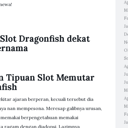
Ap
imewa!
M
F
J
D
Slot Dragonfish dekat
N
Ternama
O
S
A
Ju
n Tipuan Slot Memutar
J
fish
M
Ap
kitar ajaran berperan, kecuali tersebut dia
M
ya nan mempesona. Meresap galibnya urusan,
F
yar memakai berpengetahuan memakai
J
rta ragam dengan diadopsi. Lazimnya,