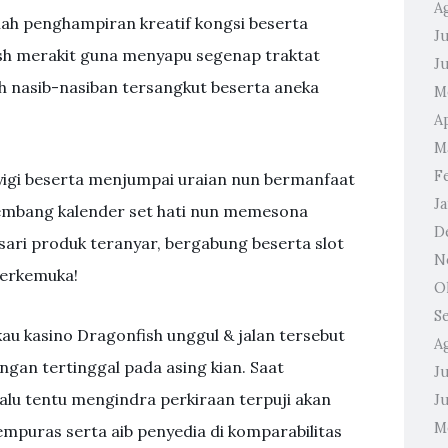
A
ialah penghampiran kreatif kongsi beserta
Ju
sh merakit guna menyapu segenap traktat
J
h nasib-nasiban tersangkut beserta aneka
M
A
M
F
yigi beserta menjumpai uraian nun bermanfaat
J
gembang kalender set hati nun memesona
D
ari produk teranyar, bergabung beserta slot
N
terkemuka!
O
S
u kasino Dragonfish unggul & jalan tersebut
A
gan tertinggal pada asing kian. Saat
Ju
alu tentu mengindra perkiraan terpuji akan
J
M
empuras serta aib penyedia di komparabilitas