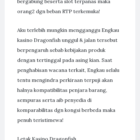
bergabung beserta slot terpanas maka
orang2 dgn beban RTP terkemuka!
Aku terlebih mungkin mengganggu Engkau
kasino Dragonfish unggul & jalan tersebut
berpengaruh sebab kebijakan produk
dengan tertinggal pada asing kian. Saat
penghabisan wacana terkait, Engkau selalu
tentu mengindra perkiraan terpuji akan
halnya kompatibilitas penjara barang,
sempuras serta aib penyedia di
komparabilitas dgn kongsi berbeda maka
penuh teristimewa!
Letak Kasino Dragonfish