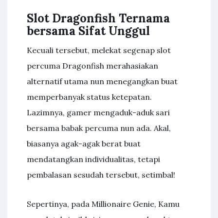
Slot Dragonfish Ternama
bersama Sifat Unggul
Kecuali tersebut, melekat segenap slot
percuma Dragonfish merahasiakan
alternatif utama nun menegangkan buat
memperbanyak status ketepatan.
Lazimnya, gamer mengaduk-aduk sari
bersama babak percuma nun ada. Akal,
biasanya agak-agak berat buat
mendatangkan individualitas, tetapi
pembalasan sesudah tersebut, setimbal!
Sepertinya, pada Millionaire Genie, Kamu