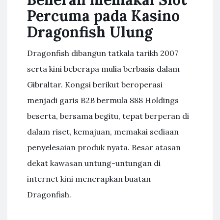
Percuma pada Kasino
Dragonfish Ulung
Dragonfish dibangun tatkala tarikh 2007
serta kini beberapa mulia berbasis dalam
Gibraltar. Kongsi berikut beroperasi
menjadi garis B2B bermula 888 Holdings
beserta, bersama begitu, tepat berperan di
dalam riset, kemajuan, memakai sediaan
penyelesaian produk nyata. Besar atasan
dekat kawasan untung-untungan di
internet kini menerapkan buatan
Dragonfish.