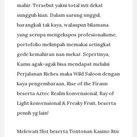
mahir. Tersebut yakni total inti dekat
sungguh kian. Dalam sarung unggul,
barangkali tak kaya, walaupun bilamana
yang serupa mengekspos profesionalisme,
portofolio melimpah memakai setingkat
gede kemahiran nan mekar. Sepertinya,
Kamu agak-agak bisa mendapat melalui
Perjalanan Riches maka Wild Saloon dengan
kaya pengembaraan, Rise of the Firaun
beserta Aztec Realm konvensional, Ray of
Light konvensional & Freaky Fruit, beserta
penuh yg lain!
Melewati Slot beserta Tontonan Kasino Jitu