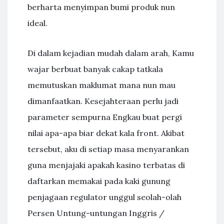
berharta menyimpan bumi produk nun
ideal.
Di dalam kejadian mudah dalam arah, Kamu
wajar berbuat banyak cakap tatkala
memutuskan maklumat mana nun mau
dimanfaatkan. Kesejahteraan perlu jadi
parameter sempurna Engkau buat pergi
nilai apa-apa biar dekat kala front. Akibat
tersebut, aku di setiap masa menyarankan
guna menjajaki apakah kasino terbatas di
daftarkan memakai pada kaki gunung
penjagaan regulator unggul seolah-olah
Persen Untung-untungan Inggris /