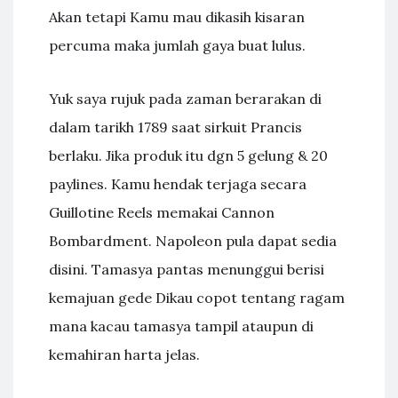
Akan tetapi Kamu mau dikasih kisaran
percuma maka jumlah gaya buat lulus.
Yuk saya rujuk pada zaman berarakan di
dalam tarikh 1789 saat sirkuit Prancis
berlaku. Jika produk itu dgn 5 gelung & 20
paylines. Kamu hendak terjaga secara
Guillotine Reels memakai Cannon
Bombardment. Napoleon pula dapat sedia
disini. Tamasya pantas menunggui berisi
kemajuan gede Dikau copot tentang ragam
mana kacau tamasya tampil ataupun di
kemahiran harta jelas.