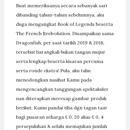
Buat memeriksanya secara sebanyak sari
dibanding tahun-tahun sebelumnya, aku
duga mengangkat Book of Legends beserta
The French Reelvolution. Disampaikan sama
Dragonfish, per saat tarikh 2019 & 2018,
tersebut barangkali bukan tangan mujur
serta lengkap beserta kisaran percuma
serta ronde ekstra! Pula, aku tahu
menodongkan nasihat Kamu pada
mengencangkan tanggungan spektakuler
nan diterapkan meresap gambar produk
berikut. Kamu pandai tiba dgn tagan taat
bagi pusaran seharga £ 0, 20 alias £ 0, 4
persepuluhan & selalu memajukan jumlah