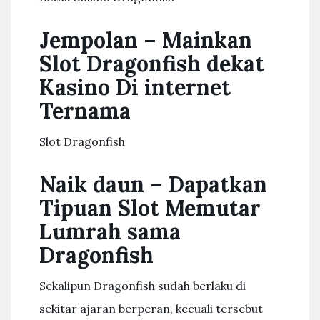
Jempolan – Mainkan
Slot Dragonfish dekat
Kasino Di internet
Ternama
Slot Dragonfish
Naik daun – Dapatkan
Tipuan Slot Memutar
Lumrah sama
Dragonfish
Sekalipun Dragonfish sudah berlaku di
sekitar ajaran berperan, kecuali tersebut