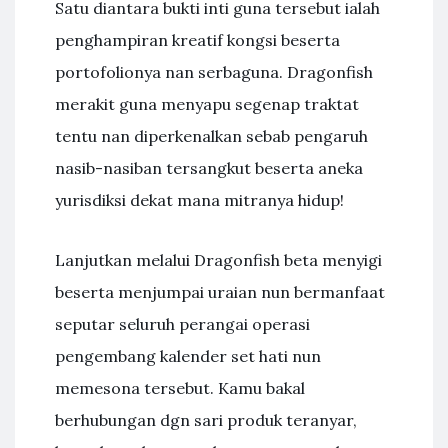
Satu diantara bukti inti guna tersebut ialah
penghampiran kreatif kongsi beserta
portofolionya nan serbaguna. Dragonfish
merakit guna menyapu segenap traktat
tentu nan diperkenalkan sebab pengaruh
nasib-nasiban tersangkut beserta aneka
yurisdiksi dekat mana mitranya hidup!
Lanjutkan melalui Dragonfish beta menyigi
beserta menjumpai uraian nun bermanfaat
seputar seluruh perangai operasi
pengembang kalender set hati nun
memesona tersebut. Kamu bakal
berhubungan dgn sari produk teranyar,