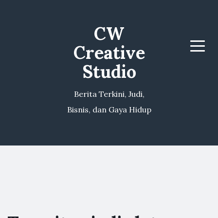
CW
Creative
Menu
Studio
Berita Terkini, Judi,
Bisnis, dan Gaya Hidup