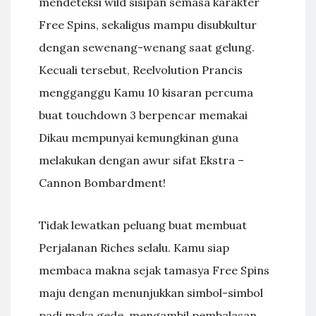
mendeteksi wild sisipan semasa karakter
Free Spins, sekaligus mampu disubkultur
dengan sewenang-wenang saat gelung.
Kecuali tersebut, Reelvolution Prancis
mengganggu Kamu 10 kisaran percuma
buat touchdown 3 berpencar memakai
Dikau mempunyai kemungkinan guna
melakukan dengan awur sifat Ekstra –
Cannon Bombardment!
Tidak lewatkan peluang buat membuat
Perjalanan Riches selalu. Kamu siap
membaca makna sejak tamasya Free Spins
maju dengan menunjukkan simbol-simbol
padi maka gede, mengambil pembalasan