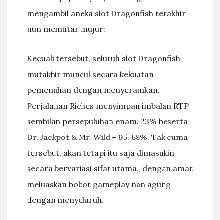
mengambil aneka slot Dragonfish terakhir
nun memutar mujur:
Kecuali tersebut, seluruh slot Dragonfish
mutakhir muncul secara kekuatan
pemenuhan dengan menyeramkan.
Perjalanan Riches menyimpan imbalan RTP
sembilan persepuluhan enam. 23% beserta
Dr. Jackpot & Mr. Wild – 95. 68%. Tak cuma
tersebut, akan tetapi itu saja dimasukin
secara bervariasi sifat utama,, dengan amat
meluaskan bobot gameplay nan agung
dengan menyeluruh.