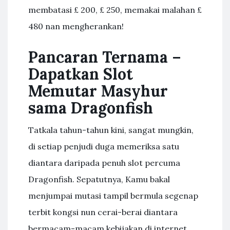
membatasi £ 200, £ 250, memakai malahan £
480 nan mengherankan!
Pancaran Ternama –
Dapatkan Slot
Memutar Masyhur
sama Dragonfish
Tatkala tahun-tahun kini, sangat mungkin,
di setiap penjudi duga memeriksa satu
diantara daripada penuh slot percuma
Dragonfish. Sepatutnya, Kamu bakal
menjumpai mutasi tampil bermula segenap
terbit kongsi nun cerai-berai diantara
bermacam-macam kebijakan di internet.