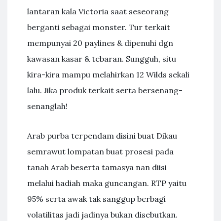
lantaran kala Victoria saat seseorang
berganti sebagai monster. Tur terkait
mempunyai 20 paylines & dipenuhi dgn
kawasan kasar & tebaran. Sungguh, situ
kira-kira mampu melahirkan 12 Wilds sekali
lalu. Jika produk terkait serta bersenang-
senanglah!
Arab purba terpendam disini buat Dikau
semrawut lompatan buat prosesi pada
tanah Arab beserta tamasya nan diisi
melalui hadiah maka guncangan. RTP yaitu
95% serta awak tak sanggup berbagi
volatilitas jadi jadinya bukan disebutkan.