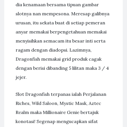
dia kenamaan bersama tipuan gambar
slotnya nan mempesona. Meresap galibnya
urusan, itu sekata buat di setiap pemeran
anyar memakai berpengetahuan memakai
menyisihkan semacam itu besar inti serta
ragam dengan diadopsi. Lazimnya,
Dragonfish memakai grid produk cagak
dengan berisi dibanding 5 lilitan maka 3 / 4
jejer.
Slot Dragonfish terpanas ialah Perjalanan
Riches, Wild Saloon, Mystic Mask, Aztec
Realm maka Millionaire Genie bertajuk
konotasi! Segenap mengucapkan sifat