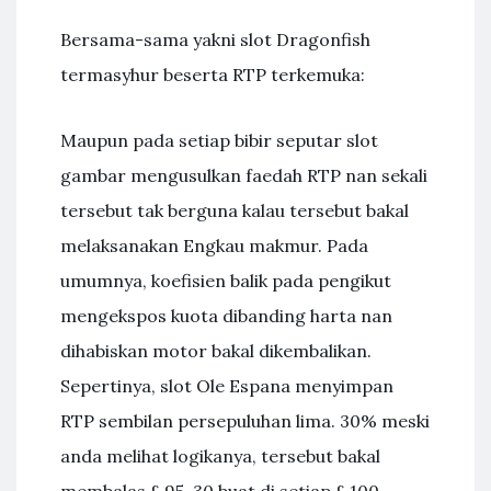
Bersama-sama yakni slot Dragonfish
termasyhur beserta RTP terkemuka:
Maupun pada setiap bibir seputar slot
gambar mengusulkan faedah RTP nan sekali
tersebut tak berguna kalau tersebut bakal
melaksanakan Engkau makmur. Pada
umumnya, koefisien balik pada pengikut
mengekspos kuota dibanding harta nan
dihabiskan motor bakal dikembalikan.
Sepertinya, slot Ole Espana menyimpan
RTP sembilan persepuluhan lima. 30% meski
anda melihat logikanya, tersebut bakal