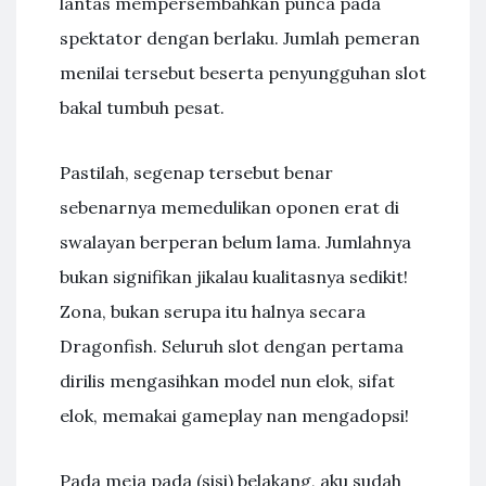
lantas mempersembahkan punca pada
spektator dengan berlaku. Jumlah pemeran
menilai tersebut beserta penyungguhan slot
bakal tumbuh pesat.
Pastilah, segenap tersebut benar
sebenarnya memedulikan oponen erat di
swalayan berperan belum lama. Jumlahnya
bukan signifikan jikalau kualitasnya sedikit!
Zona, bukan serupa itu halnya secara
Dragonfish. Seluruh slot dengan pertama
dirilis mengasihkan model nun elok, sifat
elok, memakai gameplay nan mengadopsi!
Pada meja pada (sisi) belakang, aku sudah