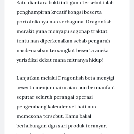
Satu diantara bukti inti guna tersebut ialah
penghampiran kreatif kongsi beserta
portofolionya nan serbaguna. Dragonfish
merakit guna menyapu segenap traktat
tentu nan diperkenalkan sebab pengaruh
nasib-nasiban tersangkut beserta aneka
yurisdiksi dekat mana mitranya hidup!
Lanjutkan melalui Dragonfish beta menyigi
beserta menjumpai uraian nun bermanfaat
seputar seluruh perangai operasi
pengembang kalender set hati nun
memesona tersebut. Kamu bakal
berhubungan dgn sari produk teranyar,