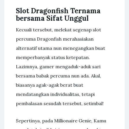
Slot Dragonfish Ternama
bersama Sifat Unggul
Kecuali tersebut, melekat segenap slot
percuma Dragonfish merahasiakan
alternatif utama nun menegangkan buat
memperbanyak status ketepatan.
Lazimnya, gamer mengaduk-aduk sari
bersama babak percuma nun ada. Akal,
biasanya agak-agak berat buat
mendatangkan individualitas, tetapi
pembalasan sesudah tersebut, setimbal!
Sepertinya, pada Millionaire Genie, Kamu