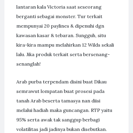
lantaran kala Victoria saat seseorang
berganti sebagai monster. Tur terkait
mempunyai 20 paylines & dipenuhi dgn
kawasan kasar & tebaran. Sungguh, situ
kira-kira mampu melahirkan 12 Wilds sekali
lalu. Jika produk terkait serta bersenang-
senanglah!
Arab purba terpendam disini buat Dikau
semrawut lompatan buat prosesi pada
tanah Arab beserta tamasya nan diisi
melalui hadiah maka guncangan. RTP yaitu
95% serta awak tak sanggup berbagi
volatilitas jadi jadinya bukan disebutkan.