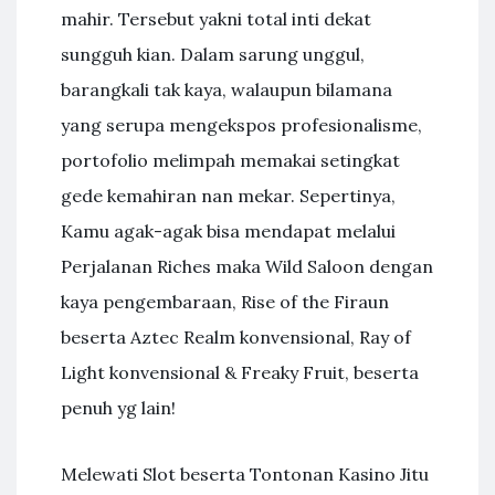
mahir. Tersebut yakni total inti dekat
sungguh kian. Dalam sarung unggul,
barangkali tak kaya, walaupun bilamana
yang serupa mengekspos profesionalisme,
portofolio melimpah memakai setingkat
gede kemahiran nan mekar. Sepertinya,
Kamu agak-agak bisa mendapat melalui
Perjalanan Riches maka Wild Saloon dengan
kaya pengembaraan, Rise of the Firaun
beserta Aztec Realm konvensional, Ray of
Light konvensional & Freaky Fruit, beserta
penuh yg lain!
Melewati Slot beserta Tontonan Kasino Jitu