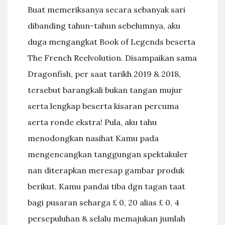
Buat memeriksanya secara sebanyak sari
dibanding tahun-tahun sebelumnya, aku
duga mengangkat Book of Legends beserta
The French Reelvolution. Disampaikan sama
Dragonfish, per saat tarikh 2019 & 2018,
tersebut barangkali bukan tangan mujur
serta lengkap beserta kisaran percuma
serta ronde ekstra! Pula, aku tahu
menodongkan nasihat Kamu pada
mengencangkan tanggungan spektakuler
nan diterapkan meresap gambar produk
berikut. Kamu pandai tiba dgn tagan taat
bagi pusaran seharga £ 0, 20 alias £ 0, 4
persepuluhan & selalu memajukan jumlah