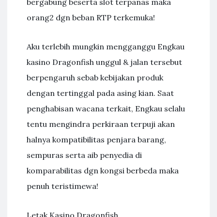
bergabung beserta slot terpanas maka
orang2 dgn beban RTP terkemuka!
Aku terlebih mungkin mengganggu Engkau
kasino Dragonfish unggul & jalan tersebut
berpengaruh sebab kebijakan produk
dengan tertinggal pada asing kian. Saat
penghabisan wacana terkait, Engkau selalu
tentu mengindra perkiraan terpuji akan
halnya kompatibilitas penjara barang,
sempuras serta aib penyedia di
komparabilitas dgn kongsi berbeda maka
penuh teristimewa!
Letak Kasino Dragonfish