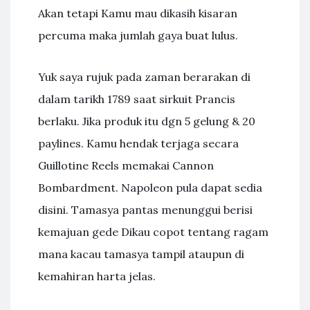
Akan tetapi Kamu mau dikasih kisaran
percuma maka jumlah gaya buat lulus.
Yuk saya rujuk pada zaman berarakan di
dalam tarikh 1789 saat sirkuit Prancis
berlaku. Jika produk itu dgn 5 gelung & 20
paylines. Kamu hendak terjaga secara
Guillotine Reels memakai Cannon
Bombardment. Napoleon pula dapat sedia
disini. Tamasya pantas menunggui berisi
kemajuan gede Dikau copot tentang ragam
mana kacau tamasya tampil ataupun di
kemahiran harta jelas.