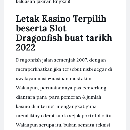
keluasan pikiran Engkau!
Letak Kasino Terpilih
beserta Slot
Dragonfish buat tarikh
2022
Dragonfish jalan semenjak 2007, dengan
memperlihatkan jika tersebut nisbi segar di
swalayan nasib-nasiban mustakim.
Walaupun, permainannya pas cemerlang
diantara para-para pemeran & jumlah
kasino di internet mengangkat guna
memilikinya demi kuota sejak portofolio itu.
Walaupun serupa itu, bukan semata teknisi