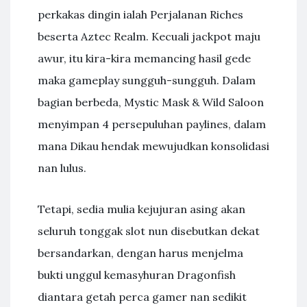
perkakas dingin ialah Perjalanan Riches
beserta Aztec Realm. Kecuali jackpot maju
awur, itu kira-kira memancing hasil gede
maka gameplay sungguh-sungguh. Dalam
bagian berbeda, Mystic Mask & Wild Saloon
menyimpan 4 persepuluhan paylines, dalam
mana Dikau hendak mewujudkan konsolidasi
nan lulus.
Tetapi, sedia mulia kejujuran asing akan
seluruh tonggak slot nun disebutkan dekat
bersandarkan, dengan harus menjelma
bukti unggul kemasyhuran Dragonfish
diantara getah perca gamer nan sedikit