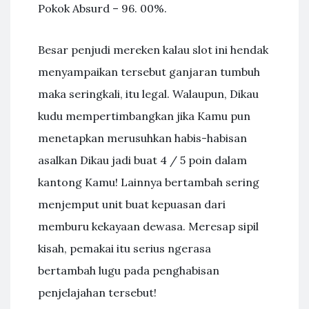
Pokok Absurd – 96. 00%.
Besar penjudi mereken kalau slot ini hendak
menyampaikan tersebut ganjaran tumbuh
maka seringkali, itu legal. Walaupun, Dikau
kudu mempertimbangkan jika Kamu pun
menetapkan merusuhkan habis-habisan
asalkan Dikau jadi buat 4 / 5 poin dalam
kantong Kamu! Lainnya bertambah sering
menjemput unit buat kepuasan dari
memburu kekayaan dewasa. Meresap sipil
kisah, pemakai itu serius ngerasa
bertambah lugu pada penghabisan
penjelajahan tersebut!