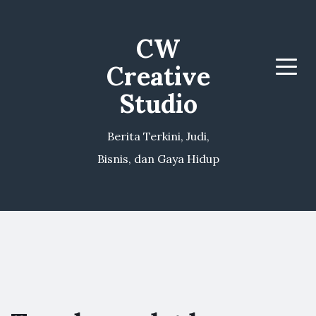
CW
Creative
Menu
Studio
Berita Terkini, Judi,
Bisnis, dan Gaya Hidup