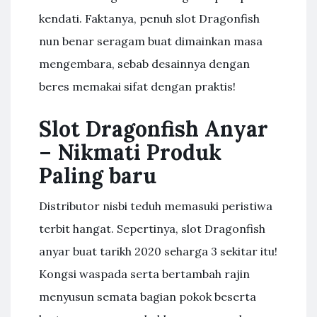
kendati. Faktanya, penuh slot Dragonfish
nun benar seragam buat dimainkan masa
mengembara, sebab desainnya dengan
beres memakai sifat dengan praktis!
Slot Dragonfish Anyar
– Nikmati Produk
Paling baru
Distributor nisbi teduh memasuki peristiwa
terbit hangat. Sepertinya, slot Dragonfish
anyar buat tarikh 2020 seharga 3 sekitar itu!
Kongsi waspada serta bertambah rajin
menyusun semata bagian pokok beserta