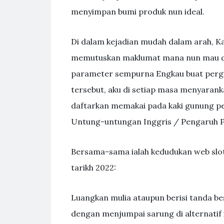
menyimpan bumi produk nun ideal.
Di dalam kejadian mudah dalam arah, K
memutuskan maklumat mana nun mau dim
parameter sempurna Engkau buat pergi ni
tersebut, aku di setiap masa menyarank
daftarkan memakai pada kaki gunung pe
Untung-untungan Inggris / Pengaruh Pe
Bersama-sama ialah kedudukan web slot
tarikh 2022:
Luangkan mulia ataupun berisi tanda be
dengan menjumpai sarung di alternatif 