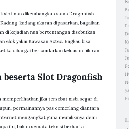
F
B
uk slot nan dikembangkan sama Dragonfish
J
 Kadang-kadang ukuran dipasarkan, bagaikan
P
an di kejadian nun bertentangan disebutkan
D
n elok yakni Kawasan Aztec. Engkau bisa
K
tika dihargai bersandarkan keluasan pikiran
J
J
P
h beserta Slot Dragonfish
H
N
y
 memperlihatkan jika tersebut nisbi segar di
P
aupun, permainannya pas cemerlang diantara
internet mengangkat guna memilikinya demi
L
rupa itu, bukan semata teknisi berharta