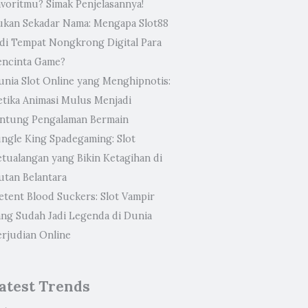
avoritmu? Simak Penjelasannya!
ukan Sekadar Nama: Mengapa Slot88
adi Tempat Nongkrong Digital Para
encinta Game?
unia Slot Online yang Menghipnotis:
etika Animasi Mulus Menjadi
antung Pengalaman Bermain
ungle King Spadegaming: Slot
etualangan yang Bikin Ketagihan di
utan Belantara
etent Blood Suckers: Slot Vampir
ang Sudah Jadi Legenda di Dunia
erjudian Online
atest Trends