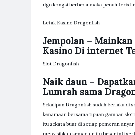
dgn kongsi berbeda maka penuh terist
Letak Kasino Dragonfish
Jempolan – Mainkan 
Kasino Di internet 
Slot Dragonfish
Naik daun – Dapatka
Lumrah sama Dragon
Sekalipun Dragonfish sudah berlaku di se
kenamaan bersama tipuan gambar slotn
itu sekata buat di setiap pemeran an
menyisihkan semacam itu besar inti se