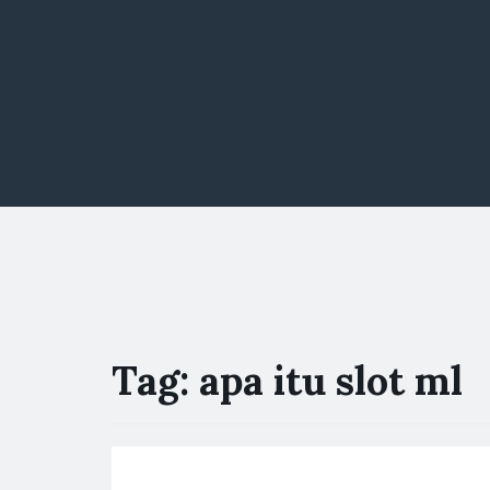
Tag:
apa itu slot ml