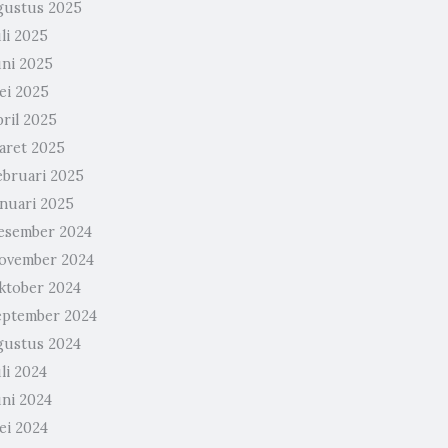
gustus 2025
li 2025
uni 2025
ei 2025
pril 2025
aret 2025
ebruari 2025
anuari 2025
esember 2024
ovember 2024
ktober 2024
eptember 2024
gustus 2024
li 2024
uni 2024
ei 2024