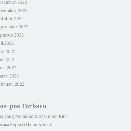
esember 2022
ovember 2022
ktober 2022
eptember 2022
gustus 2022
li 2022
uni 2022
ei 2022
ril 2022
aret 2022
ebruari 2022
os-pos Terbaru
pa yang Membuat Slot Online Kini
erasa Seperti Game Konsol