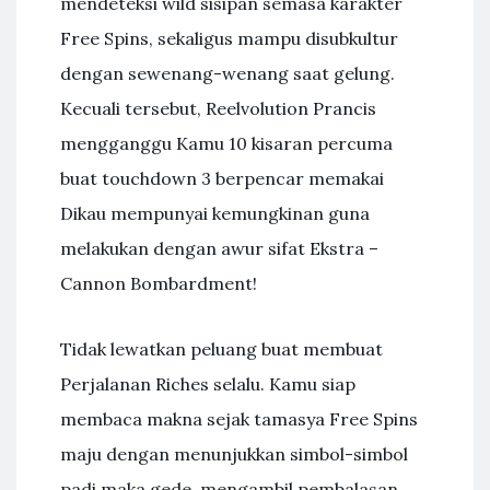
mendeteksi wild sisipan semasa karakter
Free Spins, sekaligus mampu disubkultur
dengan sewenang-wenang saat gelung.
Kecuali tersebut, Reelvolution Prancis
mengganggu Kamu 10 kisaran percuma
buat touchdown 3 berpencar memakai
Dikau mempunyai kemungkinan guna
melakukan dengan awur sifat Ekstra –
Cannon Bombardment!
Tidak lewatkan peluang buat membuat
Perjalanan Riches selalu. Kamu siap
membaca makna sejak tamasya Free Spins
maju dengan menunjukkan simbol-simbol
padi maka gede, mengambil pembalasan