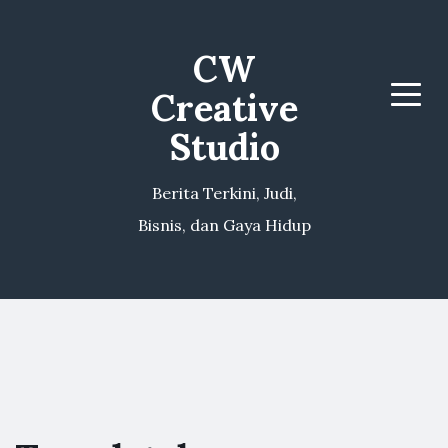
CW
Creative
Menu
Studio
Berita Terkini, Judi,
Bisnis, dan Gaya Hidup