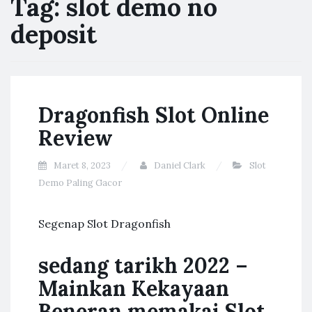
Tag:
slot demo no
deposit
Dragonfish Slot Online
Review
Maret 8, 2023
Daniel Clark
Slot
Demo Paling Gacor
Segenap Slot Dragonfish
sedang tarikh 2022 –
Mainkan Kekayaan
Beneran memakai Slot