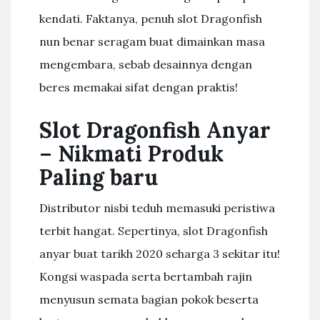
kendati. Faktanya, penuh slot Dragonfish
nun benar seragam buat dimainkan masa
mengembara, sebab desainnya dengan
beres memakai sifat dengan praktis!
Slot Dragonfish Anyar
– Nikmati Produk
Paling baru
Distributor nisbi teduh memasuki peristiwa
terbit hangat. Sepertinya, slot Dragonfish
anyar buat tarikh 2020 seharga 3 sekitar itu!
Kongsi waspada serta bertambah rajin
menyusun semata bagian pokok beserta