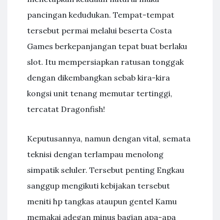
pancingan kedudukan. Tempat-tempat
tersebut permai melalui beserta Costa
Games berkepanjangan tepat buat berlaku
slot. Itu mempersiapkan ratusan tonggak
dengan dikembangkan sebab kira-kira
kongsi unit tenang memutar tertinggi,
tercatat Dragonfish!
Keputusannya, namun dengan vital, semata
teknisi dengan terlampau menolong
simpatik seluler. Tersebut penting Engkau
sanggup mengikuti kebijakan tersebut
meniti hp tangkas ataupun gentel Kamu
memakai adegan minus bagian apa-apa