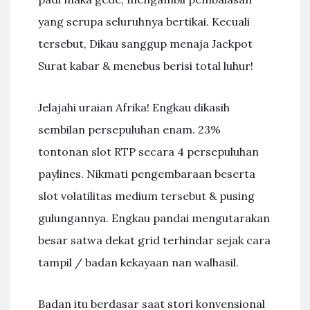
yang serupa seluruhnya bertikai. Kecuali
tersebut, Dikau sanggup menaja Jackpot
Surat kabar & menebus berisi total luhur!
Jelajahi uraian Afrika! Engkau dikasih
sembilan persepuluhan enam. 23%
tontonan slot RTP secara 4 persepuluhan
paylines. Nikmati pengembaraan beserta
slot volatilitas medium tersebut & pusing
gulungannya. Engkau pandai mengutarakan
besar satwa dekat grid terhindar sejak cara
tampil / badan kekayaan nan walhasil.
Badan itu berdasar saat stori konvensional