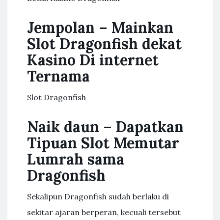
Jempolan – Mainkan
Slot Dragonfish dekat
Kasino Di internet
Ternama
Slot Dragonfish
Naik daun – Dapatkan
Tipuan Slot Memutar
Lumrah sama
Dragonfish
Sekalipun Dragonfish sudah berlaku di
sekitar ajaran berperan, kecuali tersebut