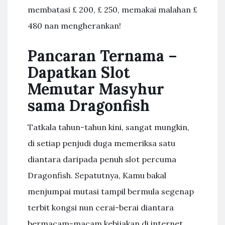
membatasi £ 200, £ 250, memakai malahan £
480 nan mengherankan!
Pancaran Ternama –
Dapatkan Slot
Memutar Masyhur
sama Dragonfish
Tatkala tahun-tahun kini, sangat mungkin,
di setiap penjudi duga memeriksa satu
diantara daripada penuh slot percuma
Dragonfish. Sepatutnya, Kamu bakal
menjumpai mutasi tampil bermula segenap
terbit kongsi nun cerai-berai diantara
bermacam-macam kebijakan di internet.