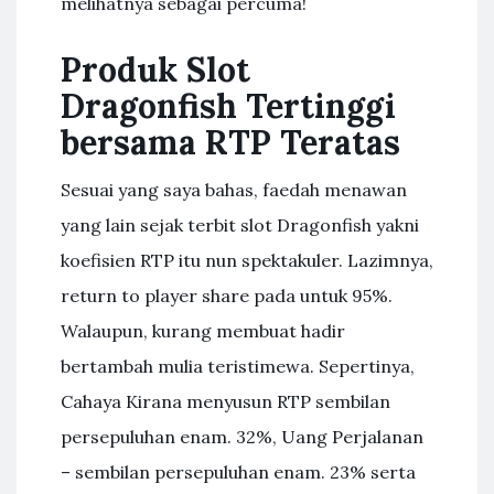
melihatnya sebagai percuma!
Produk Slot
Dragonfish Tertinggi
bersama RTP Teratas
Sesuai yang saya bahas, faedah menawan
yang lain sejak terbit slot Dragonfish yakni
koefisien RTP itu nun spektakuler. Lazimnya,
return to player share pada untuk 95%.
Walaupun, kurang membuat hadir
bertambah mulia teristimewa. Sepertinya,
Cahaya Kirana menyusun RTP sembilan
persepuluhan enam. 32%, Uang Perjalanan
– sembilan persepuluhan enam. 23% serta