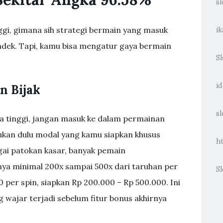
sl
ggi, gimana sih strategi bermain yang masuk
ik
ndek. Tapi, kamu bisa mengatur gaya bermain
S
i
n Bijak
sl
ya tinggi, jangan masuk ke dalam permainan
kan dulu modal yang kamu siapkan khusus
h
gai patokan kasar, banyak pemain
a minimal 200x sampai 500x dari taruhan per
Sl
0 per spin, siapkan Rp 200.000 – Rp 500.000. Ini
g wajar terjadi sebelum fitur bonus akhirnya