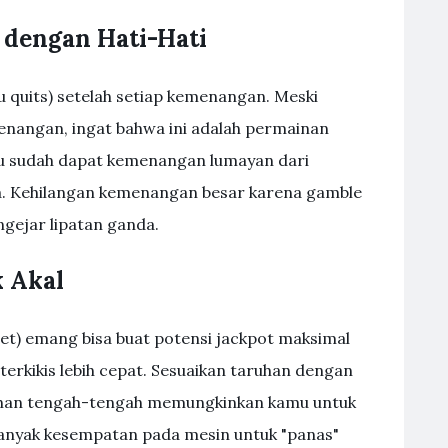
 dengan Hati-Hati
u quits) setelah setiap kemenangan. Meski
angan, ingat bahwa ini adalah permainan
amu sudah dapat kemenangan lumayan dari
ya. Kehilangan kemenangan besar karena gamble
ngejar lipatan ganda.
k Akal
t) emang bisa buat potensi jackpot maksimal
u terkikis lebih cepat. Sesuaikan taruhan dengan
uhan tengah-tengah memungkinkan kamu untuk
banyak kesempatan pada mesin untuk "panas"