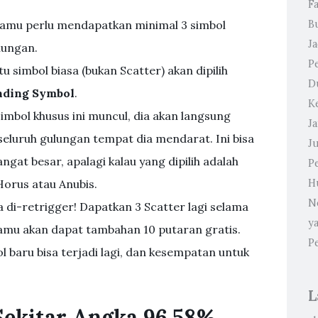
F
kamu perlu mendapatkan minimal 3 simbol
B
J
lungan.
P
u simbol biasa (bukan Scatter) akan dipilih
D
nding Symbol
.
K
simbol khusus ini muncul, dia akan langsung
J
uruh gulungan tempat dia mendarat. Ini bisa
J
at besar, apalagi kalau yang dipilih adalah
P
 Horus atau Anubis.
H
N
isa di-retrigger! Dapatkan 3 Scatter lagi selama
y
kamu akan dapat tambahan 10 putaran gratis.
P
 baru bisa terjadi lagi, dan kesempatan untuk
L
Sekitar Angka 96.58%