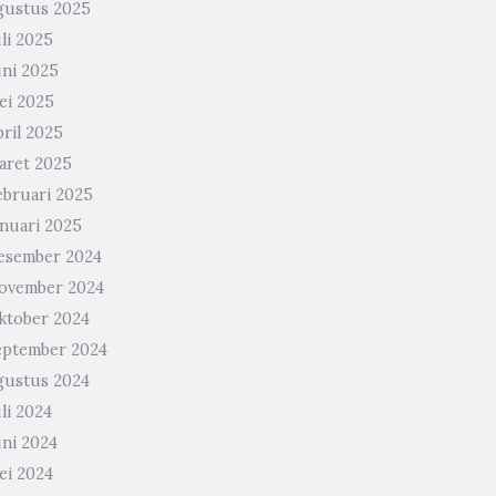
gustus 2025
li 2025
uni 2025
ei 2025
pril 2025
aret 2025
ebruari 2025
anuari 2025
esember 2024
ovember 2024
ktober 2024
eptember 2024
gustus 2024
li 2024
uni 2024
ei 2024