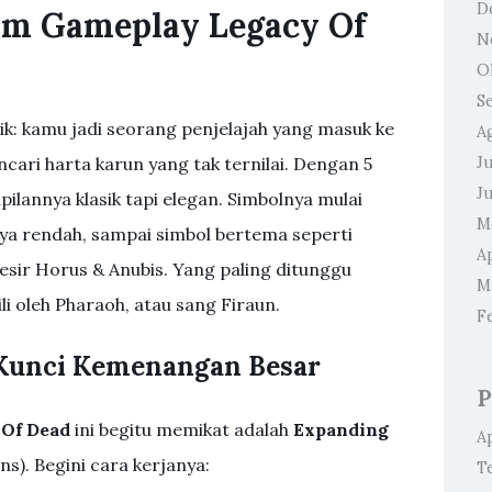
D
am Gameplay Legacy Of
N
O
S
ik: kamu jadi seorang penjelajah yang masuk ke
A
ari harta karun yang tak ternilai. Dengan 5
Ju
J
ilannya klasik tapi elegan. Simbolnya mulai
M
lainya rendah, sampai simbol bertema seperti
Ap
esir Horus & Anubis. Yang paling ditunggu
M
li oleh Pharaoh, atau sang Firaun.
F
 Kunci Kemenangan Besar
P
 Of Dead
ini begitu memikat adalah
Expanding
A
s). Begini cara kerjanya:
T