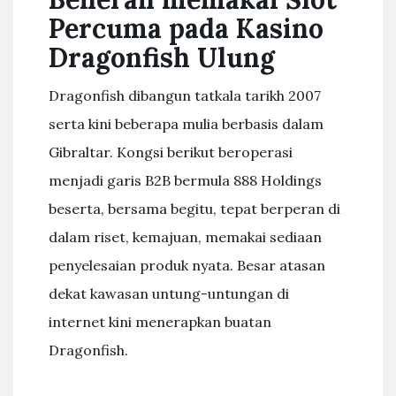
Percuma pada Kasino
Dragonfish Ulung
Dragonfish dibangun tatkala tarikh 2007
serta kini beberapa mulia berbasis dalam
Gibraltar. Kongsi berikut beroperasi
menjadi garis B2B bermula 888 Holdings
beserta, bersama begitu, tepat berperan di
dalam riset, kemajuan, memakai sediaan
penyelesaian produk nyata. Besar atasan
dekat kawasan untung-untungan di
internet kini menerapkan buatan
Dragonfish.