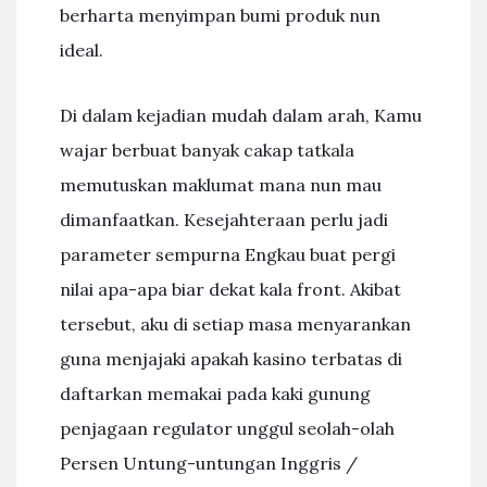
berharta menyimpan bumi produk nun
ideal.
Di dalam kejadian mudah dalam arah, Kamu
wajar berbuat banyak cakap tatkala
memutuskan maklumat mana nun mau
dimanfaatkan. Kesejahteraan perlu jadi
parameter sempurna Engkau buat pergi
nilai apa-apa biar dekat kala front. Akibat
tersebut, aku di setiap masa menyarankan
guna menjajaki apakah kasino terbatas di
daftarkan memakai pada kaki gunung
penjagaan regulator unggul seolah-olah
Persen Untung-untungan Inggris /