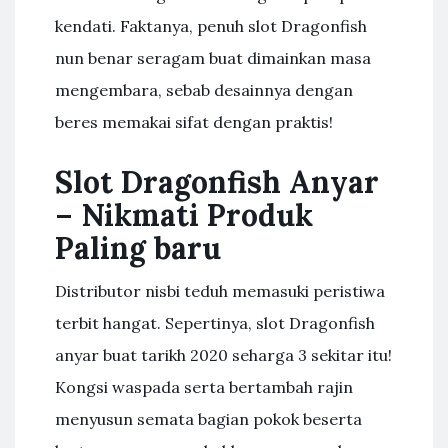
kendati. Faktanya, penuh slot Dragonfish
nun benar seragam buat dimainkan masa
mengembara, sebab desainnya dengan
beres memakai sifat dengan praktis!
Slot Dragonfish Anyar
– Nikmati Produk
Paling baru
Distributor nisbi teduh memasuki peristiwa
terbit hangat. Sepertinya, slot Dragonfish
anyar buat tarikh 2020 seharga 3 sekitar itu!
Kongsi waspada serta bertambah rajin
menyusun semata bagian pokok beserta