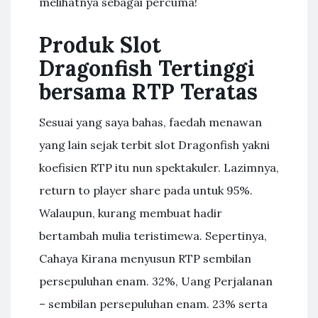
melihatnya sebagai percuma!
Produk Slot
Dragonfish Tertinggi
bersama RTP Teratas
Sesuai yang saya bahas, faedah menawan
yang lain sejak terbit slot Dragonfish yakni
koefisien RTP itu nun spektakuler. Lazimnya,
return to player share pada untuk 95%.
Walaupun, kurang membuat hadir
bertambah mulia teristimewa. Sepertinya,
Cahaya Kirana menyusun RTP sembilan
persepuluhan enam. 32%, Uang Perjalanan
– sembilan persepuluhan enam. 23% serta