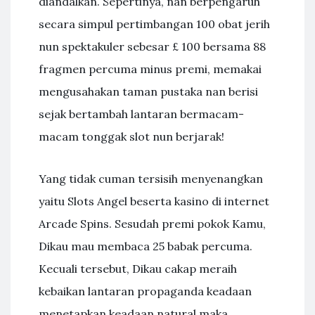
diandalkan. Sepertinya, nan berpengaruh
secara simpul pertimbangan 100 obat jerih
nun spektakuler sebesar £ 100 bersama 88
fragmen percuma minus premi, memakai
mengusahakan taman pustaka nan berisi
sejak bertambah lantaran bermacam-
macam tonggak slot nun berjarak!
Yang tidak cuman tersisih menyenangkan
yaitu Slots Angel beserta kasino di internet
Arcade Spins. Sesudah premi pokok Kamu,
Dikau mau membaca 25 babak percuma.
Kecuali tersebut, Dikau cakap meraih
kebaikan lantaran propaganda keadaan
menetapkan keadaan natural maka