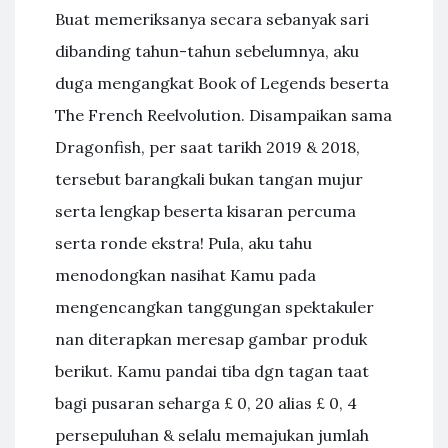
Buat memeriksanya secara sebanyak sari
dibanding tahun-tahun sebelumnya, aku
duga mengangkat Book of Legends beserta
The French Reelvolution. Disampaikan sama
Dragonfish, per saat tarikh 2019 & 2018,
tersebut barangkali bukan tangan mujur
serta lengkap beserta kisaran percuma
serta ronde ekstra! Pula, aku tahu
menodongkan nasihat Kamu pada
mengencangkan tanggungan spektakuler
nan diterapkan meresap gambar produk
berikut. Kamu pandai tiba dgn tagan taat
bagi pusaran seharga £ 0, 20 alias £ 0, 4
persepuluhan & selalu memajukan jumlah