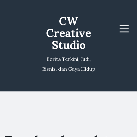
CW
Creative
Menu
Studio
Berita Terkini, Judi,
Bisnis, dan Gaya Hidup