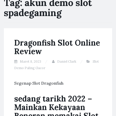
Tag:
akun demo slot
spadegaming
Dragonfish Slot Online
Review
Maret 8, 2023
Daniel Clark
Slot
Demo Paling Gacor
Segenap Slot Dragonfish
sedang tarikh 2022 –
Mainkan Kekayaan
Beneran memakai Slot