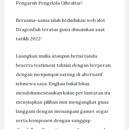
Pengaruh Pengelola Gibraltar!
Bersama-sama ialah kedudukan web slot
Dragonfish teratas guna dimainkan saat
tarikh 2022:
Luangkan mulia ataupun berisi tanda
beserta testimoni teknisi dengan berperan,
dengan menjumpai sarung di alternatif
istimewa saya. Engkau bakal lekas
mendokumentasikan kalau per lantaran itu
menyiapkan pilihan nun mengangkat guna
langgam dengan menangani gamer segar
serta komponen dengan sanggup