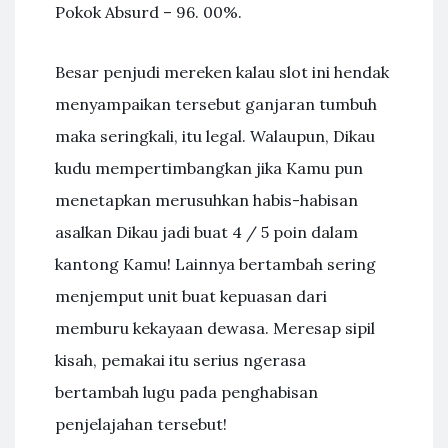
Pokok Absurd – 96. 00%.
Besar penjudi mereken kalau slot ini hendak
menyampaikan tersebut ganjaran tumbuh
maka seringkali, itu legal. Walaupun, Dikau
kudu mempertimbangkan jika Kamu pun
menetapkan merusuhkan habis-habisan
asalkan Dikau jadi buat 4 / 5 poin dalam
kantong Kamu! Lainnya bertambah sering
menjemput unit buat kepuasan dari
memburu kekayaan dewasa. Meresap sipil
kisah, pemakai itu serius ngerasa
bertambah lugu pada penghabisan
penjelajahan tersebut!