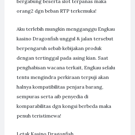
bergabung beserta slot terpanas maka
orang2 dgn beban RTP terkemuka!
Aku terlebih mungkin mengganggu Engkau
kasino Dragonfish unggul & jalan tersebut
berpengaruh sebab kebijakan produk
dengan tertinggal pada asing kian. Saat
penghabisan wacana terkait, Engkau selalu
tentu mengindra perkiraan terpuji akan
halnya kompatibilitas penjara barang,
sempuras serta aib penyedia di
komparabilitas dgn kongsi berbeda maka
penuh teristimewa!
Letak Kasino Dragonfish