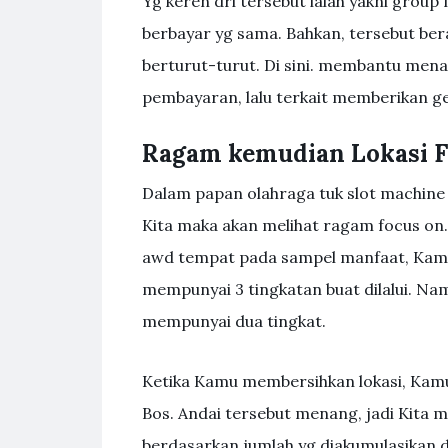
Yg keren dri tersebut ialah yakni group
berbayar yg sama. Bahkan, tersebut be
berturut-turut. Di sini. membantu men
pembayaran, lalu terkait memberikan g
Ragam kemudian Lokasi F
Dalam papan olahraga tuk slot machine 
Kita maka akan melihat ragam focus 
awd tempat pada sampel manfaat, Kamu 
mempunyai 3 tingkatan buat dilalui. Nam
mempunyai dua tingkat.
Ketika Kamu membersihkan lokasi, Kam
Bos. Andai tersebut menang, jadi Kita
berdasarkan jumlah yg diakumulasikan