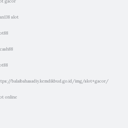
ot gacor
an138 slot
lot88
dcash88
ot88
ttps://balaibahasadiy.kemdikbud.go.id/img/slot+gacor/
ot online