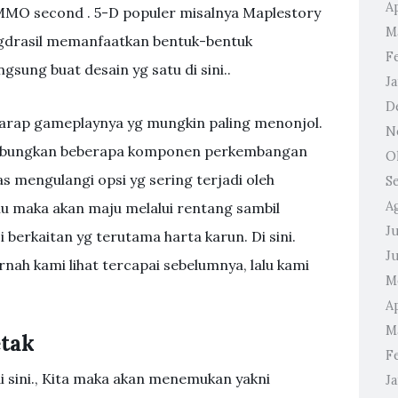
Ap
MMO second . 5-D populer misalnya Maplestory
M
ggdrasil memanfaatkan bentuk-bentuk
F
gsung buat desain yg satu di sini..
J
D
arap gameplaynya yg mungkin paling menonjol.
N
ggabungkan beberapa komponen perkembangan
O
as mengulangi opsi yg sering terjadi oleh
S
A
u maka akan maju melalui rentang sambil
Ju
erkaitan yg terutama harta karun. Di sini.
J
nah kami lihat tercapai sebelumnya, lalu kami
M
Ap
M
etak
F
 di sini., Kita maka akan menemukan yakni
J