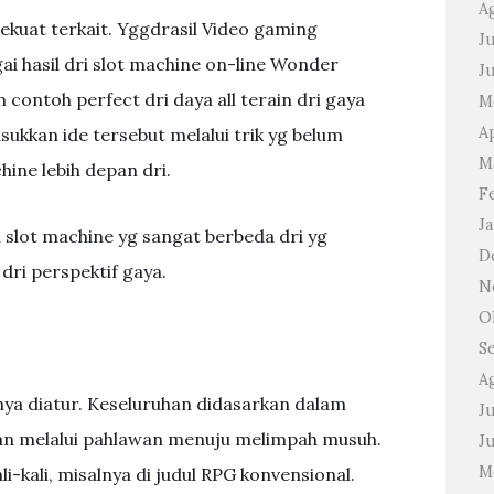
A
kuat terkait. Yggdrasil Video gaming
Ju
 hasil dri slot machine on-line Wonder
J
 contoh perfect dri daya all terain dri gaya
M
A
kkan ide tersebut melalui trik yg belum
M
hine lebih depan dri.
F
J
di slot machine yg sangat berbeda dri yg
D
ri perspektif gaya.
N
O
S
A
nya diatur. Keseluruhan didasarkan dalam
Ju
an melalui pahlawan menuju melimpah musuh.
J
M
i-kali, misalnya di judul RPG konvensional.