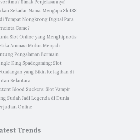
avoritmu? Simak Penjelasannya!
ukan Sekadar Nama: Mengapa Slot88
adi Tempat Nongkrong Digital Para
encinta Game?
unia Slot Online yang Menghipnotis:
etika Animasi Mulus Menjadi
antung Pengalaman Bermain
ungle King Spadegaming: Slot
etualangan yang Bikin Ketagihan di
utan Belantara
etent Blood Suckers: Slot Vampir
ang Sudah Jadi Legenda di Dunia
erjudian Online
atest Trends