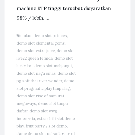
machine RTP tinggi tersebut disyaratkan
98% / lebih. …
akun demo slot princes
,
demo slot elemental gems
,
demo slot extra juice
,
demo slot
live22 queen femida
,
demo slot
lucky koi
,
demo slot mahjong 1
,
demo slot naga emas
,
demo slot
pg soft thai river wonder
,
demo
slot pragmatic play tanpa lag
,
demo slot rise of samurai
megaways
,
demo slot tanpa
daftar
,
demo slot wwg
indonesia
,
extra chilli slot demo
play
,
fruit party 2 slot demo
,
game demo slot pg soft
,
gate of