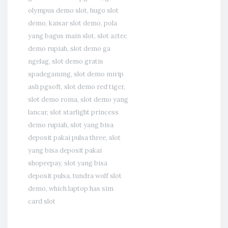
olympus demo slot
,
hugo slot
demo
,
kaisar slot demo
,
pola
yang bagus main slot
,
slot aztec
demo rupiah
,
slot demo ga
ngelag
,
slot demo gratis
spadegaming
,
slot demo mirip
asli pgsoft
,
slot demo red tiger
,
slot demo roma
,
slot demo yang
lancar
,
slot starlight princess
demo rupiah
,
slot yang bisa
deposit pakai pulsa three
,
slot
yang bisa deposit pakai
shopeepay
,
slot yang bisa
deposit pulsa
,
tundra wolf slot
demo
,
which laptop has sim
card slot