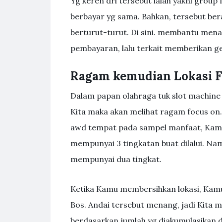
Yg keren dri tersebut ialah yakni group
berbayar yg sama. Bahkan, tersebut be
berturut-turut. Di sini. membantu men
pembayaran, lalu terkait memberikan g
Ragam kemudian Lokasi F
Dalam papan olahraga tuk slot machine 
Kita maka akan melihat ragam focus 
awd tempat pada sampel manfaat, Kamu 
mempunyai 3 tingkatan buat dilalui. Nam
mempunyai dua tingkat.
Ketika Kamu membersihkan lokasi, Kam
Bos. Andai tersebut menang, jadi Kita
berdasarkan jumlah yg diakumulasikan