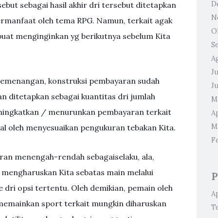
D
ebut sebagai hasil akhir dri tersebut ditetapkan
N
ermanfaat oleh tema RPG. Namun, terkait agak
O
buat menginginkan yg berikutnya sebelum Kita
S
A
Ju
 kemenangan, konstruksi pembayaran sudah
J
 ditetapkan sebagai kuantitas dri jumlah
M
ningkatkan / menurunkan pembayaran terkait
Ap
M
nal oleh menyesuaikan pengukuran tebakan Kita.
F
isaran menengah-rendah sebagaiselaku, ala,
 mengharuskan Kita sebatas main melalui
P
 dri opsi tertentu. Oleh demikian, pemain oleh
A
 memainkan sport terkait mungkin diharuskan
T