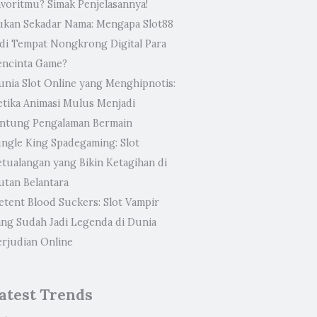
avoritmu? Simak Penjelasannya!
ukan Sekadar Nama: Mengapa Slot88
adi Tempat Nongkrong Digital Para
encinta Game?
unia Slot Online yang Menghipnotis:
etika Animasi Mulus Menjadi
antung Pengalaman Bermain
ungle King Spadegaming: Slot
etualangan yang Bikin Ketagihan di
utan Belantara
etent Blood Suckers: Slot Vampir
ang Sudah Jadi Legenda di Dunia
erjudian Online
atest Trends