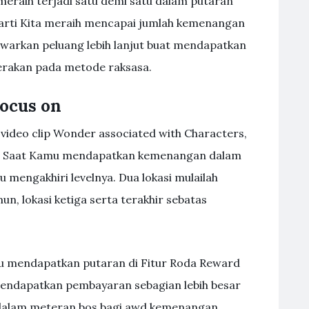
 meraih terjadi satu demi satu dalam putaran
rarti Kita meraih mencapai jumlah kemenangan
awarkan peluang lebih lanjut buat mendapatkan
erakan pada metode raksasa.
ocus on
video clip Wonder associated with Characters,
on. Saat Kamu mendapatkan kemenangan dalam
mengakhiri levelnya. Dua lokasi mulailah
un, lokasi ketiga serta terakhir sebatas
u mendapatkan putaran di Fitur Roda Reward
 mendapatkan pembayaran sebagian lebih besar
 dalam meteran bos bagi awd kemenangan.