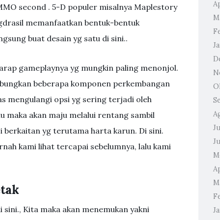
Ap
MMO second . 5-D populer misalnya Maplestory
M
ggdrasil memanfaatkan bentuk-bentuk
F
gsung buat desain yg satu di sini..
J
D
arap gameplaynya yg mungkin paling menonjol.
N
ggabungkan beberapa komponen perkembangan
O
as mengulangi opsi yg sering terjadi oleh
S
A
u maka akan maju melalui rentang sambil
Ju
erkaitan yg terutama harta karun. Di sini.
J
nah kami lihat tercapai sebelumnya, lalu kami
M
Ap
M
etak
F
 di sini., Kita maka akan menemukan yakni
J