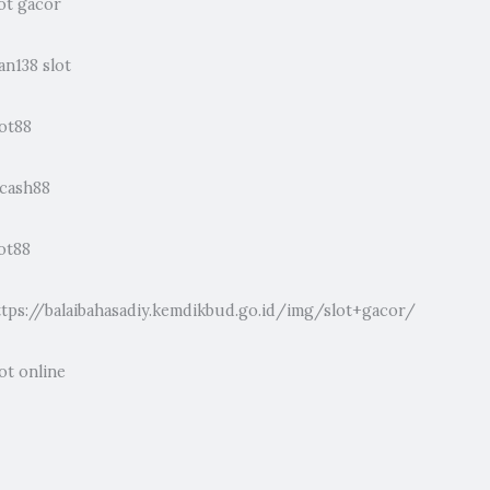
ot gacor
an138 slot
lot88
dcash88
ot88
ttps://balaibahasadiy.kemdikbud.go.id/img/slot+gacor/
ot online