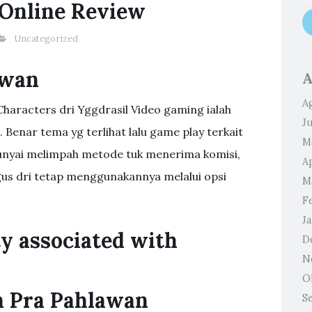
 Online Review
Uncategorized
awan
A
A
Characters dri Yggdrasil Video gaming ialah
J
 Benar tema yg terlihat lalu game play terkait
M
punyai melimpah metode tuk menerima komisi,
Ap
us dri tetap menggunakannya melalui opsi
M
F
J
y associated with
D
N
O
n Pra Pahlawan
S