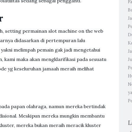
latilitas sedang sebagai pengganti.
F
B
r
J
P
h, setting permainan slot machine on the web
D
arnya didasarkan di pertempuran lalu
K
akni melimpah pemain gak jadi mengetahui
J
, kami maka akan mengklarifikasi pada sesuatu
J
P
ode yg keseluruhan jamaah meraih melihat
H
N
y
P
 pada papan olahraga, namun mereka bertindak
 tradisional. Meskipun mereka mungkin membantu
L
luster, mereka bukan meraih meracik kluster