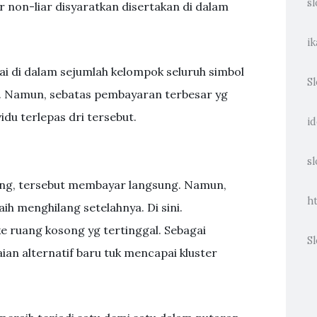
sl
r non-liar disyaratkan disertakan di dalam
ik
akai di dalam sejumlah kelompok seluruh simbol
S
n. Namun, sebatas pembayaran terbesar yg
idu terlepas dri tersebut.
i
sl
ng, tersebut membayar langsung. Namun,
h
ih menghilang setelahnya. Di sini.
 ruang kosong yg tertinggal. Sebagai
Sl
an alternatif baru tuk mencapai kluster