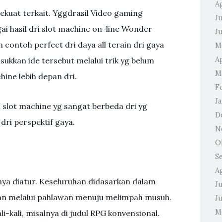
A
kuat terkait. Yggdrasil Video gaming
Ju
 hasil dri slot machine on-line Wonder
J
 contoh perfect dri daya all terain dri gaya
M
A
kkan ide tersebut melalui trik yg belum
M
hine lebih depan dri.
F
J
di slot machine yg sangat berbeda dri yg
D
ri perspektif gaya.
N
O
S
A
nya diatur. Keseluruhan didasarkan dalam
Ju
an melalui pahlawan menuju melimpah musuh.
J
M
i-kali, misalnya di judul RPG konvensional.