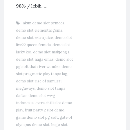
98% / lebih. …
akun demo slot princes
,
demo slot elemental gems
,
demo slot extra juice
,
demo slot
live22 queen femida
,
demo slot
lucky koi
,
demo slot mahjong 1
,
demo slot naga emas
,
demo slot
pg soft thai river wonder
,
demo
slot pragmatic play tanpa lag
,
demo slot rise of samurai
megaways
,
demo slot tanpa
daftar
,
demo slot wwg
indonesia
,
extra chilli slot demo
play
,
fruit party 2 slot demo
,
game demo slot pg soft
,
gate of
olympus demo slot
,
hugo slot