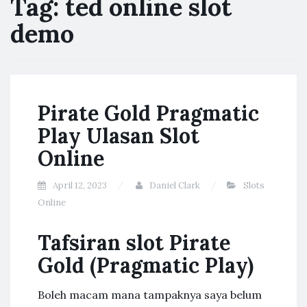
Tag:
ted online slot
demo
Pirate Gold Pragmatic
Play Ulasan Slot
Online
April 12, 2023
Daniel Clark
Slots
Online
Tafsiran slot Pirate
Gold (Pragmatic Play)
Boleh macam mana tampaknya saya belum