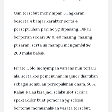
Gim tersebut menyimpan 5 lingkaran
beserta 4 banjar karakter serta 4
persepuluhan payline yg dipasang. Dikau
berperan sedari $€ 0, 40 masing-masing
pusaran, serta ini mampu mengambil $€
200 mulai babak.
Pirate Gold menyimpan varians nun terlalu
ala, serta kos pemenuhan imajiner diartikan
sebagai sembilan persepuluhan enam. 50%.
Kalau-kalau bisa jadi selaku slot secara
spektakuler buat pemeran yg selesai
bertemu memusnahkan wisata tersebut.