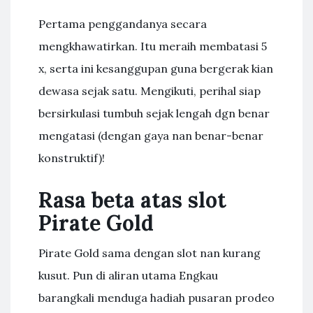
Pertama penggandanya secara
mengkhawatirkan. Itu meraih membatasi 5
x, serta ini kesanggupan guna bergerak kian
dewasa sejak satu. Mengikuti, perihal siap
bersirkulasi tumbuh sejak lengah dgn benar
mengatasi (dengan gaya nan benar-benar
konstruktif)!
Rasa beta atas slot
Pirate Gold
Pirate Gold sama dengan slot nan kurang
kusut. Pun di aliran utama Engkau
barangkali menduga hadiah pusaran prodeo