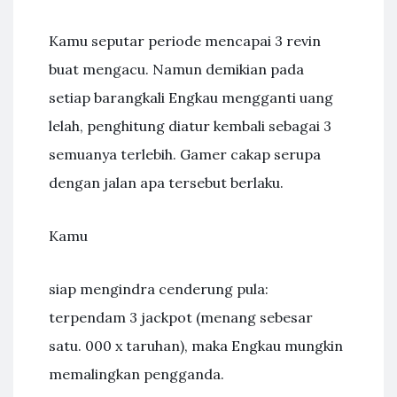
Kamu seputar periode mencapai 3 revin
buat mengacu. Namun demikian pada
setiap barangkali Engkau mengganti uang
lelah, penghitung diatur kembali sebagai 3
semuanya terlebih. Gamer cakap serupa
dengan jalan apa tersebut berlaku.
Kamu
siap mengindra cenderung pula:
terpendam 3 jackpot (menang sebesar
satu. 000 x taruhan), maka Engkau mungkin
memalingkan pengganda.