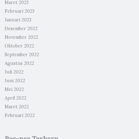
Maret 2023
Februari 2023
Januari 2023
Desember 2022
November 2022
Oktober 2022
September 2022
Agustus 2022
Juli 2022
Juni 2022
Mei 2022
April 2022
Maret 2022
Februari 2022
Pos-pos Terbaru