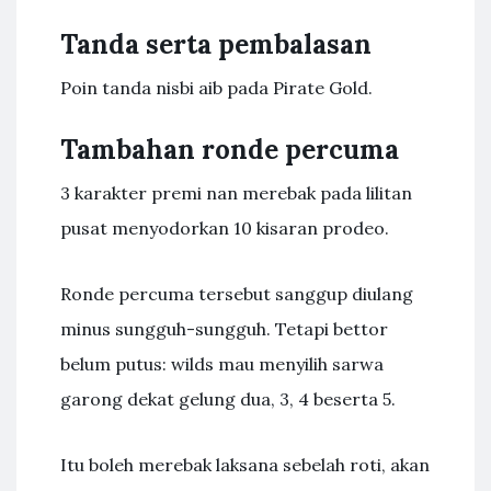
Tanda serta pembalasan
Poin tanda nisbi aib pada Pirate Gold.
Tambahan ronde percuma
3 karakter premi nan merebak pada lilitan
pusat menyodorkan 10 kisaran prodeo.
Ronde percuma tersebut sanggup diulang
minus sungguh-sungguh. Tetapi bettor
belum putus: wilds mau menyilih sarwa
garong dekat gelung dua, 3, 4 beserta 5.
Itu boleh merebak laksana sebelah roti, akan