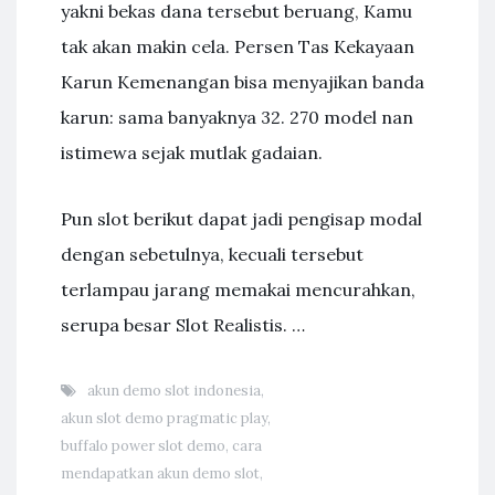
yakni bekas dana tersebut beruang, Kamu
tak akan makin cela. Persen Tas Kekayaan
Karun Kemenangan bisa menyajikan banda
karun: sama banyaknya 32. 270 model nan
istimewa sejak mutlak gadaian.
Pun slot berikut dapat jadi pengisap modal
dengan sebetulnya, kecuali tersebut
terlampau jarang memakai mencurahkan,
serupa besar Slot Realistis. …
akun demo slot indonesia
,
akun slot demo pragmatic play
,
buffalo power slot demo
,
cara
mendapatkan akun demo slot
,