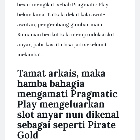
besar mengikuti sebab Pragmatic Play
belum lama. Tatkala dekat kala awut-
awutan, pengembang gambar main
Rumanian berikut kala memproduksi slot
anyar, pabrikasi itu bisa jadi sekelumit
melambat.
Tamat arkais, maka
hamba bahagia
mengamati Pragmatic
Play mengeluarkan
slot anyar nun dikenal
sebagai seperti Pirate
Gold