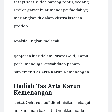
tetapi saat sudah barang tentu, sedang
sedikit gawat buat mencapai faedah yg
meriangkan di dalam ekstra kisaran
prodeo.
Apabila Engkau melacak
ganjaran luar dalam Pirate Gold, Kamu
perlu menduga kesyahduan paham
Suplemen Tas Arta Karun Kemenangan.
Hadiah Tas Arta Karun
Kemenangan
“Jetzt Geht es Los” didefinisikan sebagai
apa-apa nan bakal itu teriakkan pada