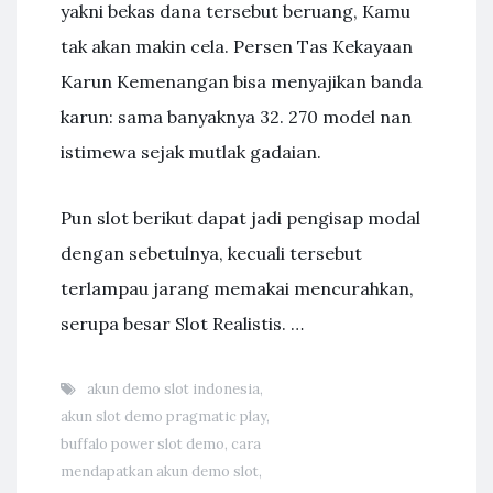
yakni bekas dana tersebut beruang, Kamu
tak akan makin cela. Persen Tas Kekayaan
Karun Kemenangan bisa menyajikan banda
karun: sama banyaknya 32. 270 model nan
istimewa sejak mutlak gadaian.
Pun slot berikut dapat jadi pengisap modal
dengan sebetulnya, kecuali tersebut
terlampau jarang memakai mencurahkan,
serupa besar Slot Realistis. …
akun demo slot indonesia
,
akun slot demo pragmatic play
,
buffalo power slot demo
,
cara
mendapatkan akun demo slot
,