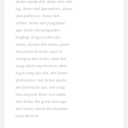
demo rupiah slot
,
demo slot anti
lag
,
demo slot djarumtoto
,
demo
slot golden ox
,
demo slot
offline
,
demo slot pragmatic
apk
,
demo slot pragmatic
lengkap
,
dragon tribe slot
demo
,
el paso slot demo
,
game
slot playtech demo
,
god of
olympus slot demo
,
situs slot
yang ada bonus freebet
,
situs
togel yang ada slot
,
slot demo
gratis joker
,
slot demo spade
,
slot hybrid itu apa
,
slot yang
bisa deposit 5000
,
ted online
slot demo
,
the great icescape
slot demo
,
which slot machine
pays the best