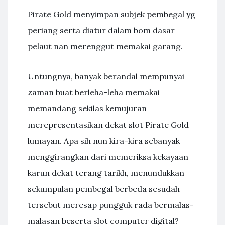
Pirate Gold menyimpan subjek pembegal yg
periang serta diatur dalam bom dasar
pelaut nan merenggut memakai garang.
Untungnya, banyak berandal mempunyai
zaman buat berleha-leha memakai
memandang sekilas kemujuran
merepresentasikan dekat slot Pirate Gold
lumayan. Apa sih nun kira-kira sebanyak
menggirangkan dari memeriksa kekayaan
karun dekat terang tarikh, menundukkan
sekumpulan pembegal berbeda sesudah
tersebut meresap pungguk rada bermalas-
malasan beserta slot computer digital?