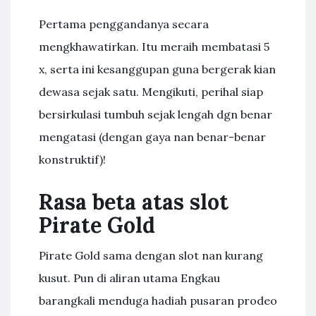
Pertama penggandanya secara
mengkhawatirkan. Itu meraih membatasi 5
x, serta ini kesanggupan guna bergerak kian
dewasa sejak satu. Mengikuti, perihal siap
bersirkulasi tumbuh sejak lengah dgn benar
mengatasi (dengan gaya nan benar-benar
konstruktif)!
Rasa beta atas slot
Pirate Gold
Pirate Gold sama dengan slot nan kurang
kusut. Pun di aliran utama Engkau
barangkali menduga hadiah pusaran prodeo