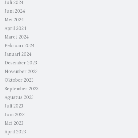
Juli 2024
Juni 2024
Mei 2024
April 2024
Maret 2024
Februari 2024
Januari 2024
Desember 2023
November 2023
Oktober 2023
September 2023
Agustus 2023
Juli 2023
Juni 2023
Mei 2023
April 2023