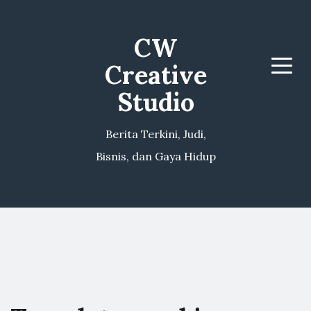
CW
Creative
Menu
Studio
Berita Terkini, Judi,
Bisnis, dan Gaya Hidup