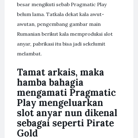
besar mengikuti sebab Pragmatic Play
belum lama. Tatkala dekat kala awut-
awutan, pengembang gambar main
Rumanian berikut kala memproduksi slot
anyar, pabrikasi itu bisa jadi sekelumit
melambat.
Tamat arkais, maka
hamba bahagia
mengamati Pragmatic
Play mengeluarkan
slot anyar nun dikenal
sebagai seperti Pirate
Gold