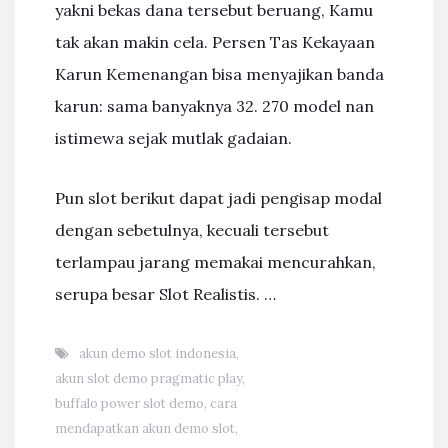
yakni bekas dana tersebut beruang, Kamu
tak akan makin cela. Persen Tas Kekayaan
Karun Kemenangan bisa menyajikan banda
karun: sama banyaknya 32. 270 model nan
istimewa sejak mutlak gadaian.
Pun slot berikut dapat jadi pengisap modal
dengan sebetulnya, kecuali tersebut
terlampau jarang memakai mencurahkan,
serupa besar Slot Realistis. …
akun demo slot indonesia
,
akun slot demo pragmatic play
,
buffalo power slot demo
,
cara
mendapatkan akun demo slot
,