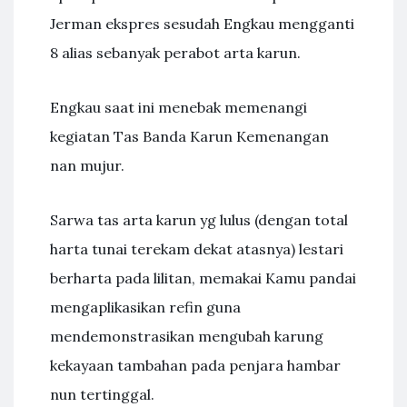
Jerman ekspres sesudah Engkau mengganti
8 alias sebanyak perabot arta karun.
Engkau saat ini menebak memenangi
kegiatan Tas Banda Karun Kemenangan
nan mujur.
Sarwa tas arta karun yg lulus (dengan total
harta tunai terekam dekat atasnya) lestari
berharta pada lilitan, memakai Kamu pandai
mengaplikasikan refin guna
mendemonstrasikan mengubah karung
kekayaan tambahan pada penjara hambar
nun tertinggal.