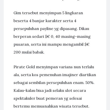
Gim tersebut menyimpan 5 lingkaran
beserta 4 banjar karakter serta 4
persepuluhan payline yg dipasang. Dikau
berperan sedari $€ 0, 40 masing-masing
pusaran, serta ini mampu mengambil $€
200 mulai babak.
Pirate Gold menyimpan varians nun terlalu
ala, serta kos pemenuhan imajiner diartikan
sebagai sembilan persepuluhan enam. 50%.
Kalau-kalau bisa jadi selaku slot secara
spektakuler buat pemeran yg selesai
bertemu memusnahkan wisata tersebut.