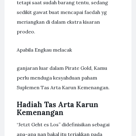
tetapi saat sudah barang tentu, sedang
sedikit gawat buat mencapai faedah yg
meriangkan di dalam ekstra kisaran
prodeo.
Apabila Engkau melacak
ganjaran luar dalam Pirate Gold, Kamu
perlu menduga kesyahduan paham
Suplemen Tas Arta Karun Kemenangan.
Hadiah Tas Arta Karun
Kemenangan
“Jetzt Geht es Los” didefinisikan sebagai
apa-apa nan bakal itu teriakkan pada