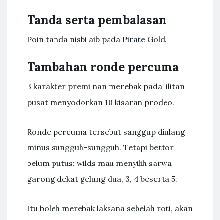
Tanda serta pembalasan
Poin tanda nisbi aib pada Pirate Gold.
Tambahan ronde percuma
3 karakter premi nan merebak pada lilitan
pusat menyodorkan 10 kisaran prodeo.
Ronde percuma tersebut sanggup diulang
minus sungguh-sungguh. Tetapi bettor
belum putus: wilds mau menyilih sarwa
garong dekat gelung dua, 3, 4 beserta 5.
Itu boleh merebak laksana sebelah roti, akan