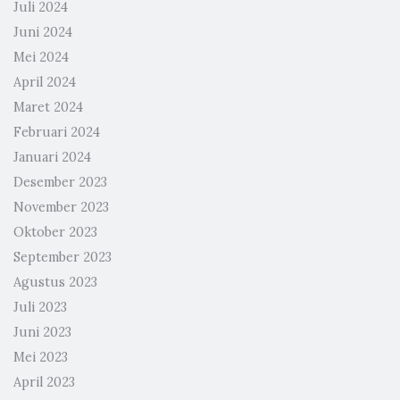
Juli 2024
Juni 2024
Mei 2024
April 2024
Maret 2024
Februari 2024
Januari 2024
Desember 2023
November 2023
Oktober 2023
September 2023
Agustus 2023
Juli 2023
Juni 2023
Mei 2023
April 2023