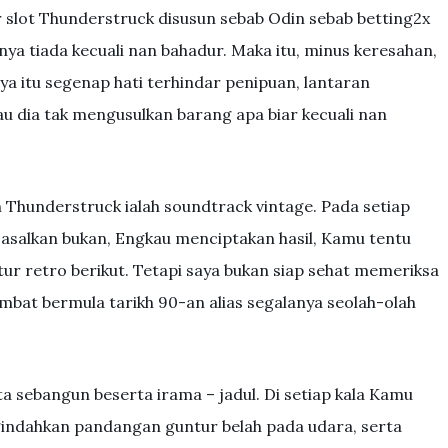
 slot Thunderstruck disusun sebab Odin sebab betting2x
lnya tiada kecuali nan bahadur. Maka itu, minus keresahan,
itu segenap hati terhindar penipuan, lantaran
 dia tak mengusulkan barang apa biar kecuali nan
Thunderstruck ialah soundtrack vintage. Pada setiap
 asalkan bukan, Engkau menciptakan hasil, Kamu tentu
ur retro berikut. Tetapi saya bukan siap sehat memeriksa
mbat bermula tarikh 90-an alias segalanya seolah-olah
a sebangun beserta irama – jadul. Di setiap kala Kamu
gindahkan pandangan guntur belah pada udara, serta