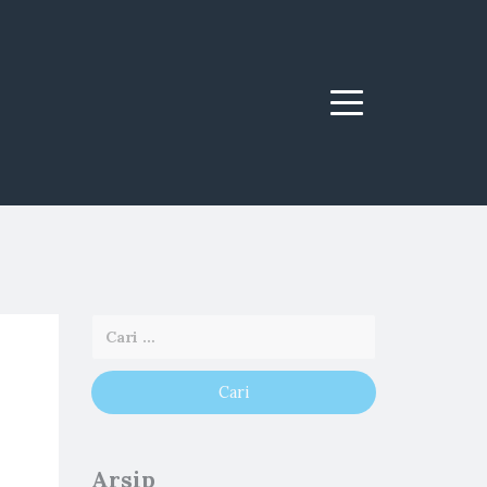
Menu
Arsip