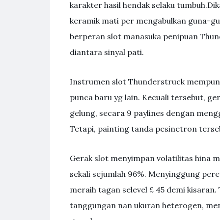
karakter hasil hendak selaku tumbuh.Di
keramik mati per mengabulkan guna-gun
berperan slot manasuka penipuan Thund
diantara sinyal pati.
Instrumen slot Thunderstruck mempuny
punca baru yg lain. Kecuali tersebut, 
gelung, secara 9 paylines dengan mengg
Tetapi, painting tanda pesinetron ters
Gerak slot menyimpan volatilitas hina
sekali sejumlah 96%. Menyinggung pereng
meraih tagan selevel £ 45 demi kisaran
tanggungan nan ukuran heterogen, me