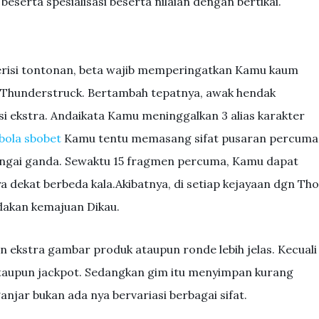
rta spesialisasi beserta nilaian dengan bertikai.
erisi tontonan, beta wajib memperingatkan Kamu kaum
ot Thunderstruck. Bertambah tepatnya, awak hendak
 ekstra. Andaikata Kamu meninggalkan 3 alias karakter
 bola sbobet
Kamu tentu memasang sifat pusaran percuma
ungai ganda. Sewaktu 15 fragmen percuma, Kamu dapat
ekat berbeda kala.Akibatnya, di setiap kejayaan dgn Tho
dakan kemajuan Dikau.
 ekstra gambar produk ataupun ronde lebih jelas. Kecuali
 ataupun jackpot. Sedangkan gim itu menyimpan kurang
njar bukan ada nya bervariasi berbagai sifat.