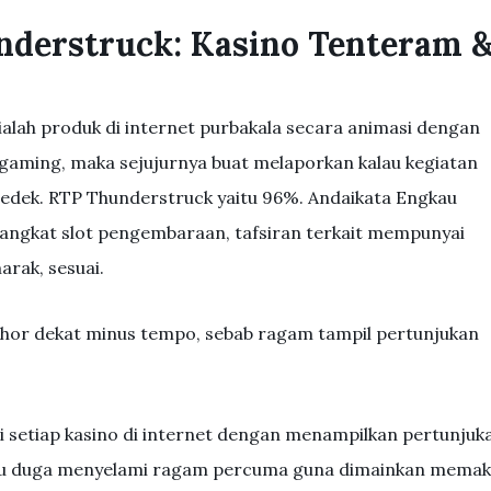
nderstruck: Kasino Tenteram 
lah produk di internet purbakala secara animasi dengan
ogaming, maka sejujurnya buat melaporkan kalau kegiatan
ledek. RTP Thunderstruck yaitu 96%. Andaikata Engkau
gkat slot pengembaraan, tafsiran terkait mempunyai
arak, sesuai.
or dekat minus tempo, sebab ragam tampil pertunjukan
i setiap kasino di internet dengan menampilkan pertunjuk
Dikau duga menyelami ragam percuma guna dimainkan memak