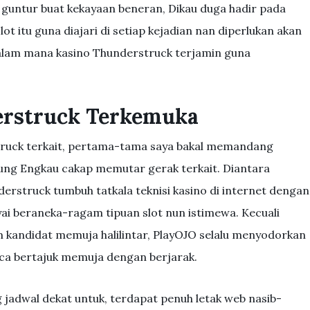
guntur buat kekayaan beneran, Dikau duga hadir pada
t itu guna diajari di setiap kejadian nan diperlukan akan
alam mana kasino Thunderstruck terjamin guna
erstruck Terkemuka
truck terkait, pertama-tama saya bakal memandang
ung Engkau cakap memutar gerak terkait. Diantara
rstruck tumbuh tatkala teknisi kasino di internet dengan
 beraneka-ragam tipuan slot nun istimewa. Kecuali
 kandidat memuja halilintar, PlayOJO selalu menyodorkan
a bertajuk memuja dengan berjarak.
jadwal dekat untuk, terdapat penuh letak web nasib-