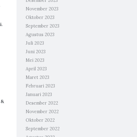
Desember 2023
i
November 2023
Oktober 2023
i.
September 2023
Agustus 2023
Juli 2023
Juni 2023
Mei 2023
April 2023
Maret 2023
Februari 2023
Januari 2023
 &
Desember 2022
November 2022
Oktober 2022
September 2022