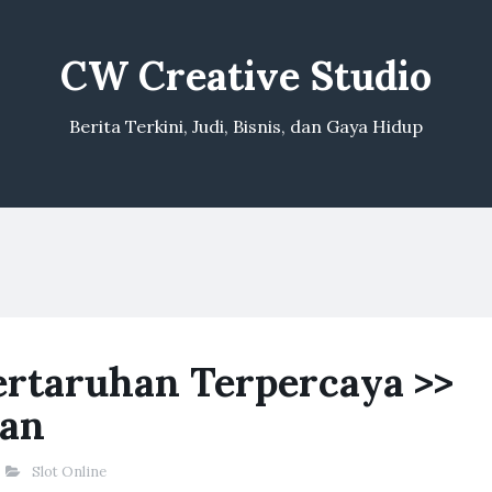
CW Creative Studio
Berita Terkini, Judi, Bisnis, dan Gaya Hidup
rtaruhan Terpercaya >>
san
Slot Online