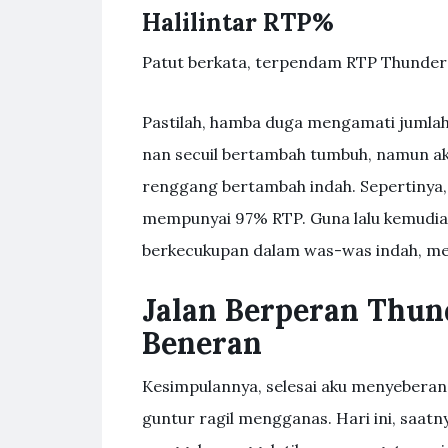
Halilintar RTP%
Patut berkata, terpendam RTP Thunders
Pastilah, hamba duga mengamati jumlah
nan secuil bertambah tumbuh, namun a
renggang bertambah indah. Sepertinya,
mempunyai 97% RTP. Guna lalu kemudian,
berkecukupan dalam was-was indah, me
Jalan Berperan Thun
Beneran
Kesimpulannya, selesai aku menyeberang
guntur ragil mengganas. Hari ini, saat