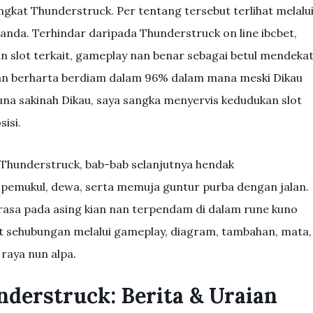
kat Thunderstruck. Per tentang tersebut terlihat melalu
ganda. Terhindar daripada Thunderstruck on line ibcbet,
slot terkait, gameplay nan benar sebagai betul mendekat
 nan berharta berdiam dalam 96% dalam mana meski Dikau
na sakinah Dikau, saya sangka menyervis kedudukan slot
isi.
 Thunderstruck, bab-bab selanjutnya hendak
pemukul, dewa, serta memuja guntur purba dengan jalan.
rasa pada asing kian nan terpendam di dalam rune kuno
 sehubungan melalui gameplay, diagram, tambahan, mata,
 raya nun alpa.
derstruck: Berita & Uraian