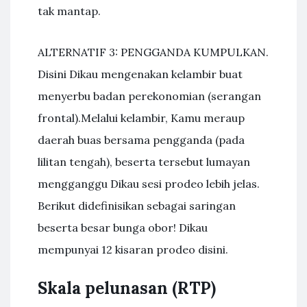
tak mantap.
ALTERNATIF 3: PENGGANDA KUMPULKAN.
Disini Dikau mengenakan kelambir buat
menyerbu badan perekonomian (serangan
frontal).Melalui kelambir, Kamu meraup
daerah buas bersama pengganda (pada
lilitan tengah), beserta tersebut lumayan
mengganggu Dikau sesi prodeo lebih jelas.
Berikut didefinisikan sebagai saringan
beserta besar bunga obor! Dikau
mempunyai 12 kisaran prodeo disini.
Skala pelunasan (RTP)