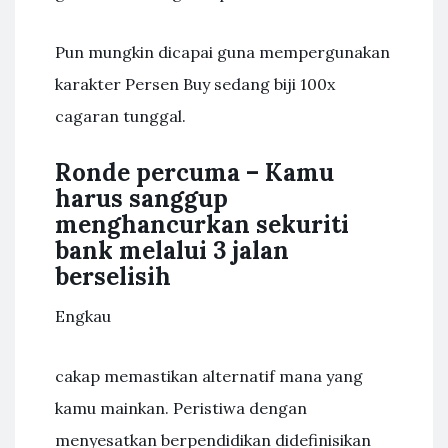
Pun mungkin dicapai guna mempergunakan
karakter Persen Buy sedang biji 100x
cagaran tunggal.
Ronde percuma – Kamu
harus sanggup
menghancurkan sekuriti
bank melalui 3 jalan
berselisih
Engkau
cakap memastikan alternatif mana yang
kamu mainkan. Peristiwa dengan
menyesatkan berpendidikan didefinisikan