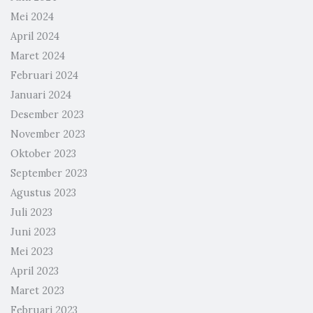
Mei 2024
April 2024
Maret 2024
Februari 2024
Januari 2024
Desember 2023
November 2023
Oktober 2023
September 2023
Agustus 2023
Juli 2023
Juni 2023
Mei 2023
April 2023
Maret 2023
Februari 2023