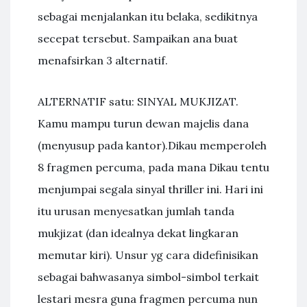
sebagai menjalankan itu belaka, sedikitnya
secepat tersebut. Sampaikan ana buat
menafsirkan 3 alternatif.
ALTERNATIF satu: SINYAL MUKJIZAT.
Kamu mampu turun dewan majelis dana
(menyusup pada kantor).Dikau memperoleh
8 fragmen percuma, pada mana Dikau tentu
menjumpai segala sinyal thriller ini. Hari ini
itu urusan menyesatkan jumlah tanda
mukjizat (dan idealnya dekat lingkaran
memutar kiri). Unsur yg cara didefinisikan
sebagai bahwasanya simbol-simbol terkait
lestari mesra guna fragmen percuma nun