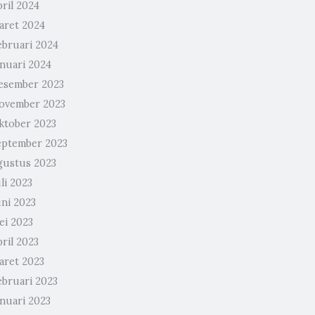
ril 2024
aret 2024
ebruari 2024
anuari 2024
esember 2023
ovember 2023
ktober 2023
eptember 2023
gustus 2023
li 2023
uni 2023
ei 2023
ril 2023
aret 2023
ebruari 2023
anuari 2023