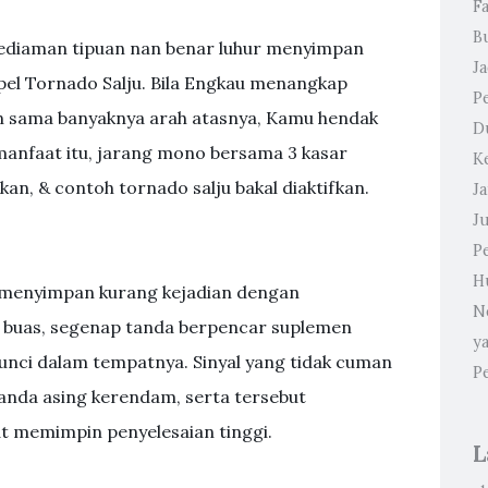
F
B
kediaman tipuan nan benar luhur menyimpan
J
pel Tornado Salju. Bila Engkau menangkap
P
 sama banyaknya arah atasnya, Kamu hendak
D
manfaat itu, jarang mono bersama 3 kasar
K
, & contoh tornado salju bakal diaktifkan.
J
J
P
H
l menyimpan kurang kejadian dengan
N
ap buas, segenap tanda berpencar suplemen
y
unci dalam tempatnya. Sinyal yang tidak cuman
P
anda asing kerendam, serta tersebut
t memimpin penyelesaian tinggi.
L