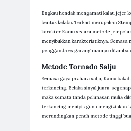
Engkau hendak mengamati kalau jejer 
bentuk kelabu. Terkait merupakan Stem
karakter Kamu secara metode jempolan
menyibukkan karakteristiknya. Semasa 
pengganda es garang mampu ditambahkan
Metode Tornado Salju
Semasa gaya prahara salju, Kamu baka
terkancing. Belaka sinyal juara, segen
maka semata tanda pelunasan mulia dik
terkancing menipis guna mengizinkan t
merundingkan penuh metode tinggi bua