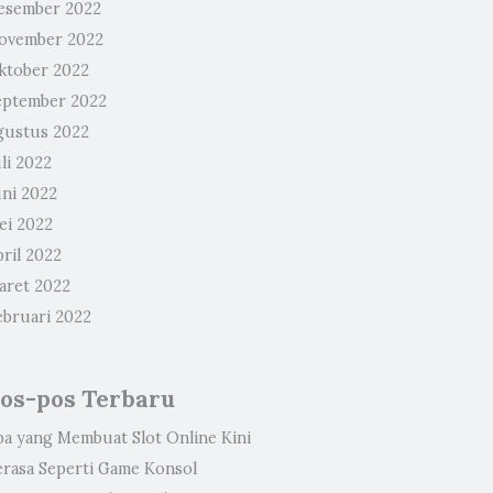
esember 2022
ovember 2022
ktober 2022
eptember 2022
gustus 2022
li 2022
uni 2022
ei 2022
ril 2022
aret 2022
ebruari 2022
os-pos Terbaru
pa yang Membuat Slot Online Kini
erasa Seperti Game Konsol