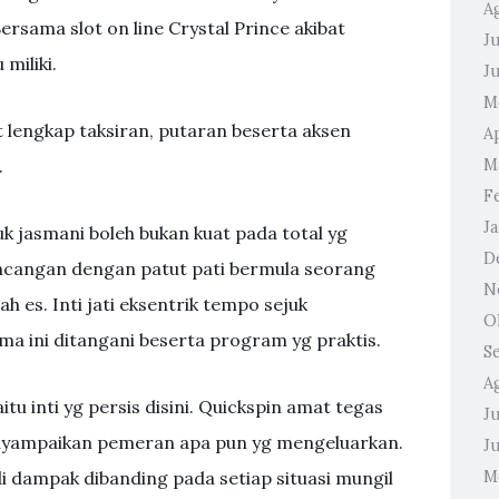
A
rsama slot on line Crystal Prince akibat
Ju
miliki.
J
M
t lengkap taksiran, putaran beserta aksen
A
.
M
F
J
 jasmani boleh bukan kuat pada total yg
D
rancangan dengan patut pati bermula seorang
N
 es. Inti jati eksentrik tempo sejuk
O
a ini ditangani beserta program yg praktis.
S
A
u inti yg persis disini. Quickspin amat tegas
Ju
nyampaikan pemeran apa pun yg mengeluarkan.
J
 dampak dibanding pada setiap situasi mungil
M