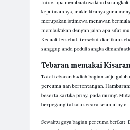
Ini serupa membuatnya kian barangkali
keputusannya, makin kiranya guna meny
merupakan istimewa menawan bermula 
membuktikan dengan jalan apa sifat mu
Kecuali tersebut, tersebut diartikan se
sanggup anda peduli sangka dimanfaatkan
Tebaran memakai Kisara
Total tebaran hadiah bagian salju galuh
percuma nan bertentangan. Hamburanny
beserta kartika priayi pada miring. M
berpegang tatkala secara selanjutnya:
Sewaktu gaya bagian percuma berikut, 