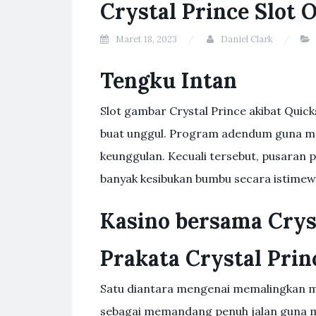
Crystal Prince Slot 
Maret 18, 2023
Daniel Clark
Tengku Intan
Slot gambar Crystal Prince akibat Qui
buat unggul. Program adendum guna mem
keunggulan. Kecuali tersebut, pusaran
banyak kesibukan bumbu secara istimew
Kasino bersama Crys
Prakata Crystal Prin
Satu diantara mengenai memalingkan me
sebagai memandang penuh jalan guna m