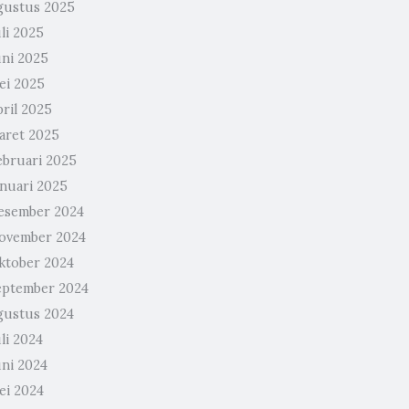
gustus 2025
li 2025
uni 2025
ei 2025
pril 2025
aret 2025
ebruari 2025
anuari 2025
esember 2024
ovember 2024
ktober 2024
eptember 2024
gustus 2024
li 2024
uni 2024
ei 2024