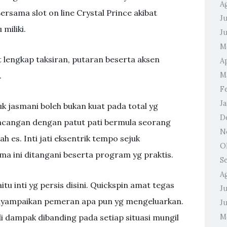
A
rsama slot on line Crystal Prince akibat
Ju
miliki.
J
M
t lengkap taksiran, putaran beserta aksen
A
.
M
F
J
 jasmani boleh bukan kuat pada total yg
D
rancangan dengan patut pati bermula seorang
N
 es. Inti jati eksentrik tempo sejuk
O
a ini ditangani beserta program yg praktis.
S
A
u inti yg persis disini. Quickspin amat tegas
Ju
nyampaikan pemeran apa pun yg mengeluarkan.
J
 dampak dibanding pada setiap situasi mungil
M