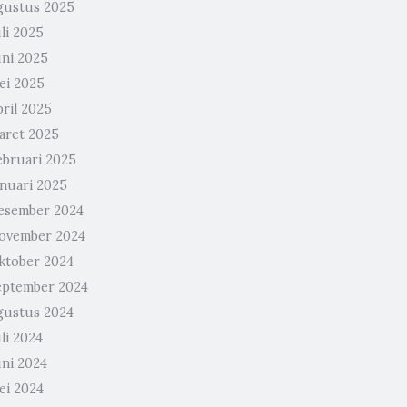
gustus 2025
li 2025
uni 2025
ei 2025
pril 2025
aret 2025
ebruari 2025
anuari 2025
esember 2024
ovember 2024
ktober 2024
eptember 2024
gustus 2024
li 2024
uni 2024
ei 2024