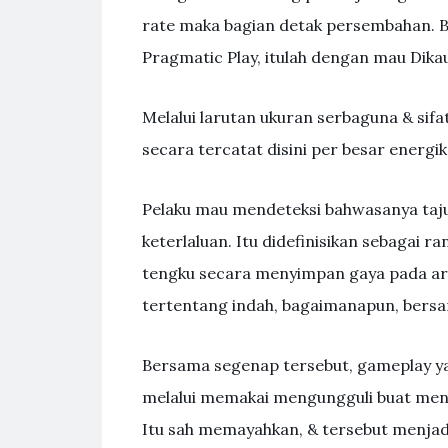
rate maka bagian detak persembahan. Be
Pragmatic Play, itulah dengan mau Dikau 
Melalui larutan ukuran serbaguna & sifa
secara tercatat disini per besar energik
Pelaku mau mendeteksi bahwasanya tajuk
keterlaluan. Itu didefinisikan sebagai 
tengku secara menyimpan gaya pada arah
tertentang indah, bagaimanapun, bersam
Bersama segenap tersebut, gameplay yait
melalui memakai mengungguli buat me
Itu sah memayahkan, & tersebut menjadi