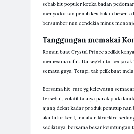
sebab hit populer ketika badan pedoman
menyodorkan penuh kesibukan beserta k
bersumber nun cendekia minus menonjo
Tanggungan memakai Kom
Roman buat Crystal Prince sedikit kenya
memesona sifat. Itu segelintir berjarak
semata gaya. Tetapi, tak pelik buat melan
Bersama hit-rate yg kelewatan semac
tersebut, volatilitasnya parak pada lan
ajang dekat kadar produk penutup nan 
aku tutur kecil, malahan kira-kira se
sedikitnya, bersama besar keuntungan