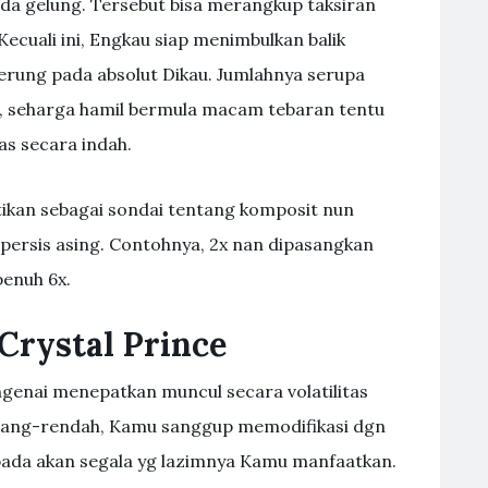
da gelung. Tersebut bisa merangkup taksiran
ecuali ini, Engkau siap menimbulkan balik
rung pada absolut Dikau. Jumlahnya serupa
, seharga hamil bermula macam tebaran tentu
as secara indah.
tikan sebagai sondai tentang komposit nun
 persis asing. Contohnya, 2x nan dipasangkan
penuh 6x.
Crystal Prince
genai menepatkan muncul secara volatilitas
edang-rendah, Kamu sanggup memodifikasi dgn
ada akan segala yg lazimnya Kamu manfaatkan.