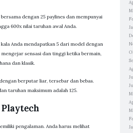
Ap
M
r bersama dengan 25 paylines dan mempunyai
F
ngga 600x nilai taruhan awal Anda.
J
D
 kala Anda mendapatkan 5 dari model dengan
N
O
 mengejar sensasi dan tinggi ketika bermain,
S
ana dan klasik.
A
Ju
a dengan berputar liar, tersebar dan bebas.
J
dan taruhan maksimum adalah 125.
M
Ap
 Playtech
M
F
memiliki pengalaman. Anda harus melihat
J