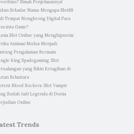
avoritmu? Simak Penjelasannya!
ukan Sekadar Nama: Mengapa Slot88
adi Tempat Nongkrong Digital Para
encinta Game?
unia Slot Online yang Menghipnotis:
etika Animasi Mulus Menjadi
antung Pengalaman Bermain
ungle King Spadegaming: Slot
etualangan yang Bikin Ketagihan di
utan Belantara
etent Blood Suckers: Slot Vampir
ang Sudah Jadi Legenda di Dunia
erjudian Online
atest Trends