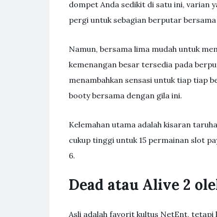
dompet Anda sedikit di satu ini, varian 
pergi untuk sebagian berputar bersama 
Namun, bersama lima mudah untuk memuk
kemenangan besar tersedia pada berput
menambahkan sensasi untuk tiap tiap 
booty bersama dengan gila ini.
Kelemahan utama adalah kisaran taruha
cukup tinggi untuk 15 permainan slot 
6.
Dead atau Alive 2 ol
Asli adalah favorit kultus NetEnt, tetapi