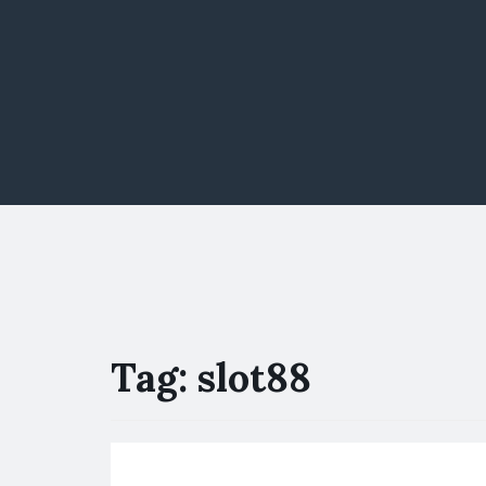
Tag:
slot88