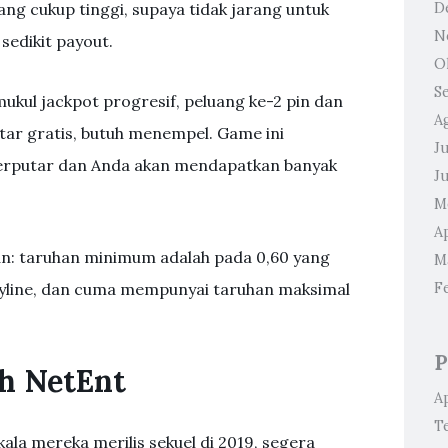
yang cukup tinggi, supaya tidak jarang untuk
D
N
sedikit payout.
O
S
ul jackpot progresif, peluang ke-2 pin dan
A
ar gratis, butuh menempel. Game ini
Ju
berputar dan Anda akan mendapatkan banyak
J
M
Ap
n: taruhan minimum adalah pada 0,60 yang
M
payline, dan cuma mempunyai taruhan maksimal
F
P
eh NetEnt
A
T
 kala mereka merilis sekuel di 2019, segera