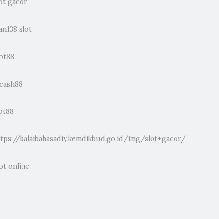
ot gacor
an138 slot
lot88
dcash88
ot88
ttps://balaibahasadiy.kemdikbud.go.id/img/slot+gacor/
ot online