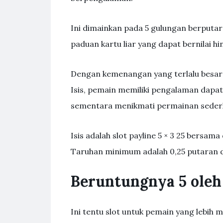
Ini dimainkan pada 5 gulungan berputa
paduan kartu liar yang dapat bernilai hi
Dengan kemenangan yang terlalu besar
Isis, pemain memiliki pengalaman dapat
sementara menikmati permainan sederh
Isis adalah slot payline 5 × 3 25 bersam
Taruhan minimum adalah 0,25 putaran 
Beruntungnya 5 oleh
Ini tentu slot untuk pemain yang lebih 