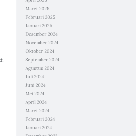
April 2025
Maret 2025
Februari 2025
Januari 2025
Desember 2024
November 2024
Oktober 2024
September 2024
di
Agustus 2024
Juli 2024
Juni 2024
Mei 2024
April 2024
Maret 2024
Februari 2024
Januari 2024