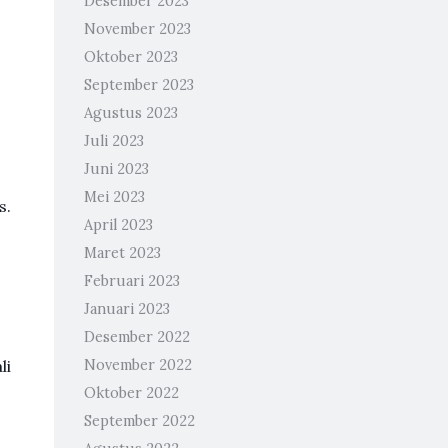
Desember 2023
November 2023
Oktober 2023
September 2023
Agustus 2023
Juli 2023
Juni 2023
Mei 2023
s.
April 2023
Maret 2023
Februari 2023
Januari 2023
Desember 2022
November 2022
li
Oktober 2022
September 2022