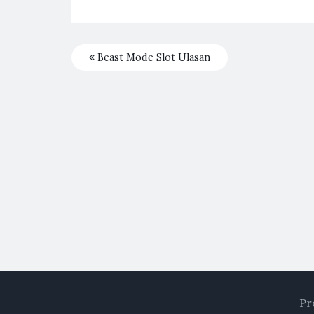
Beast Mode Slot Ulasan
Pr