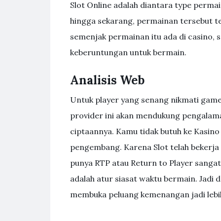
Slot Online adalah diantara type permai
hingga sekarang, permainan tersebut te
semenjak permainan itu ada di casino,
keberuntungan untuk bermain.
Analisis Web
Untuk player yang senang nikmati game d
provider ini akan mendukung pengalama
ciptaannya. Kamu tidak butuh ke Kasino
pengembang. Karena Slot telah bekerja 
punya RTP atau Return to Player sangat
adalah atur siasat waktu bermain. Jadi
membuka peluang kemenangan jadi lebih