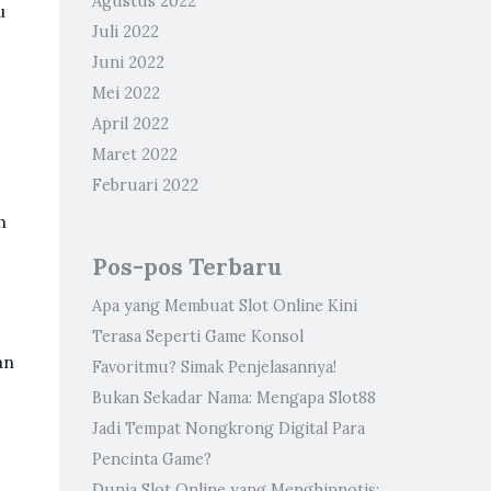
Agustus 2022
u
Juli 2022
Juni 2022
Mei 2022
April 2022
Maret 2022
Februari 2022
h
Pos-pos Terbaru
Apa yang Membuat Slot Online Kini
Terasa Seperti Game Konsol
an
Favoritmu? Simak Penjelasannya!
Bukan Sekadar Nama: Mengapa Slot88
Jadi Tempat Nongkrong Digital Para
Pencinta Game?
Dunia Slot Online yang Menghipnotis: