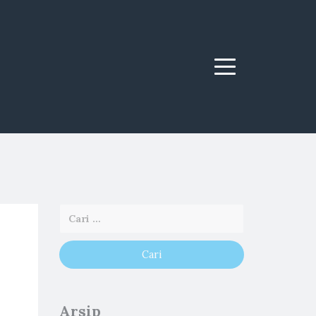
Menu
Arsip