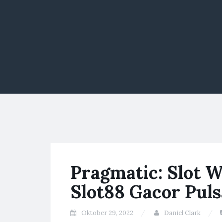
Pragmatic: Slot W
Slot88 Gacor Puls
Oktober 29, 2022
Daniel Clark