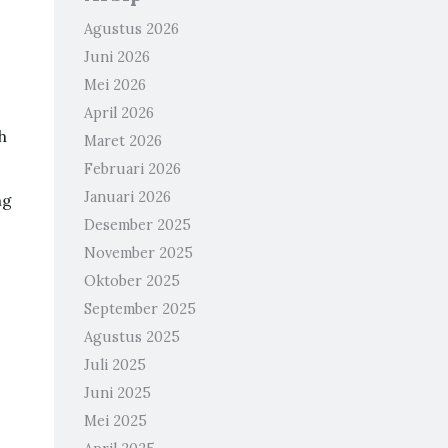
Agustus 2026
Juni 2026
Mei 2026
April 2026
h
Maret 2026
Februari 2026
Januari 2026
ng
Desember 2025
November 2025
Oktober 2025
September 2025
Agustus 2025
Juli 2025
Juni 2025
Mei 2025