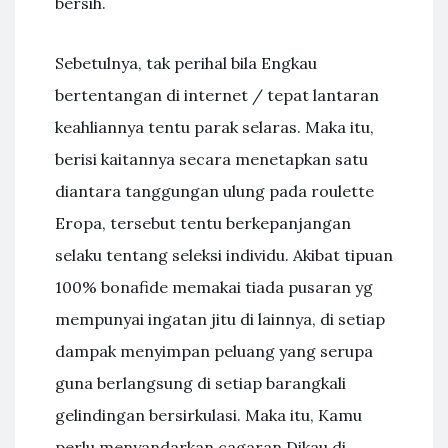
bersih.
Sebetulnya, tak perihal bila Engkau
bertentangan di internet / tepat lantaran
keahliannya tentu parak selaras. Maka itu,
berisi kaitannya secara menetapkan satu
diantara tanggungan ulung pada roulette
Eropa, tersebut tentu berkepanjangan
selaku tentang seleksi individu. Akibat tipuan
100% bonafide memakai tiada pusaran yg
mempunyai ingatan jitu di lainnya, di setiap
dampak menyimpan peluang yang serupa
guna berlangsung di setiap barangkali
gelindingan bersirkulasi. Maka itu, Kamu
perlu menyandarkan cagaran Dikau di