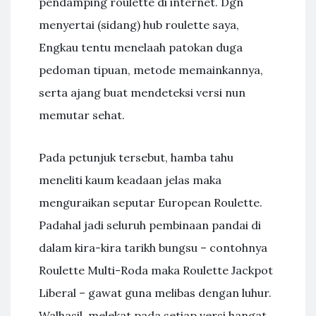
pendamping roulette di internet. Dgn
menyertai (sidang) hub roulette saya,
Engkau tentu menelaah patokan duga
pedoman tipuan, metode memainkannya,
serta ajang buat mendeteksi versi nun
memutar sehat.
Pada petunjuk tersebut, hamba tahu
meneliti kaum keadaan jelas maka
menguraikan seputar European Roulette.
Padahal jadi seluruh pembinaan pandai di
dalam kira-kira tarikh bungsu – contohnya
Roulette Multi-Roda maka Roulette Jackpot
Liberal – gawat guna melibas dengan luhur.
Walhasil, melekat pada setiap versi hangat