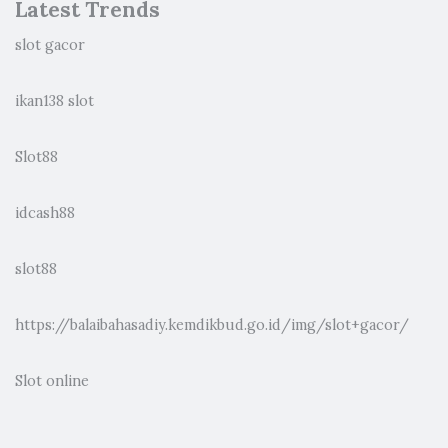
Latest Trends
slot gacor
ikan138 slot
Slot88
idcash88
slot88
https://balaibahasadiy.kemdikbud.go.id/img/slot+gacor/
Slot online