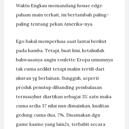
Waktu Engkau memandang house edge
paham main terkait, ini bertambah paling-
paling tentang pekan Amerika-nya.
Ego bakal memperluas saat lantai berikut
pada hamba. Tetapi, buat kini, ketahuilah
bahwasanya angin roulette Eropa umumnya
tak cuma sedikit tetapi makin tertib dari
ukuran yg berlainan. Sungguh, seperti
produk penutup dibanding pembalasan
termasyhur diartikan sebagai 35: satu maka
cuma sedia 37 nilai nun dimainkan, kualitas
gedung cuma dua, 7%. Disamakan dgn
game kasino yang lain2x, terbabit secara