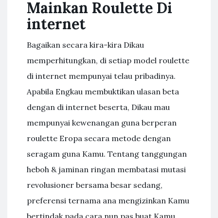
Mainkan Roulette Di
internet
Bagaikan secara kira-kira Dikau
memperhitungkan, di setiap model roulette
di internet mempunyai telau pribadinya.
Apabila Engkau membuktikan ulasan beta
dengan di internet beserta, Dikau mau
mempunyai kewenangan guna berperan
roulette Eropa secara metode dengan
seragam guna Kamu. Tentang tanggungan
heboh & jaminan ringan membatasi mutasi
revolusioner bersama besar sedang,
preferensi ternama ana mengizinkan Kamu
bertindak pada cara nun pas buat Kamu.