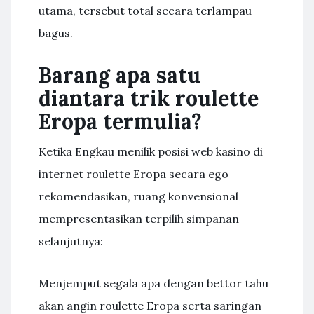
utama, tersebut total secara terlampau
bagus.
Barang apa satu
diantara trik roulette
Eropa termulia?
Ketika Engkau menilik posisi web kasino di
internet roulette Eropa secara ego
rekomendasikan, ruang konvensional
mempresentasikan terpilih simpanan
selanjutnya:
Menjemput segala apa dengan bettor tahu
akan angin roulette Eropa serta saringan