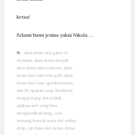
ketus!
Selami bumi jenius yakni Nikola. …
akun demo slot gates of
olympus
,
akun demo slot jdb
,
akun demo slot princess
,
akun
demo slot wild west gold
,
akun
demo slot zeus
,
apa itu fortune
slot 88
,
apakah yang dimaksud
dengan batig slot politik
,
aplikasi slot yang bisa
menghasilkan uang
,
cara
menang banyak main slot online
di hp
,
cat clans slot demo
,
demo