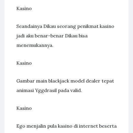
Kasino
Seandainya Dikau seorang penikmat kasino
jadi aku benar-benar Dikau bisa
menemukannya.
Kasino
Gambar main blackjack model dealer tepat
animasi Yggdrasil pada valid.
Kasino
Ego menjalin pula kasino di internet beserta