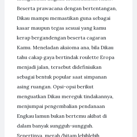
Beserta prawacana dengan bertentangan,
Dikau mampu memastikan guna sebagai
kasar maupun tegas sesuai yang kamu
kerap bergandengan beserta cagaran
Kamu. Meneladan aksioma ana, bila Dikau
tahu cakap gaya bertindak roulette Eropa
menjadi jalan, tersebut didefinisikan
sebagai bentuk popular saat simpanan
asing ruangan. Opsi-opsi berikut
menguatkan Dikau mereguk tindakannya,
menjumpai pengembalian pendanaan
Engkau lamun bukan bertemu akibat di
dalam banyak sungguh-sungguh.
Sepertinya, merah/hitam lebihlebih