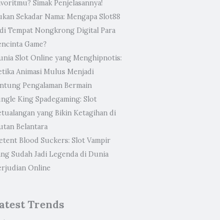
avoritmu? Simak Penjelasannya!
ukan Sekadar Nama: Mengapa Slot88
adi Tempat Nongkrong Digital Para
encinta Game?
unia Slot Online yang Menghipnotis:
etika Animasi Mulus Menjadi
antung Pengalaman Bermain
ungle King Spadegaming: Slot
etualangan yang Bikin Ketagihan di
utan Belantara
etent Blood Suckers: Slot Vampir
ang Sudah Jadi Legenda di Dunia
erjudian Online
atest Trends