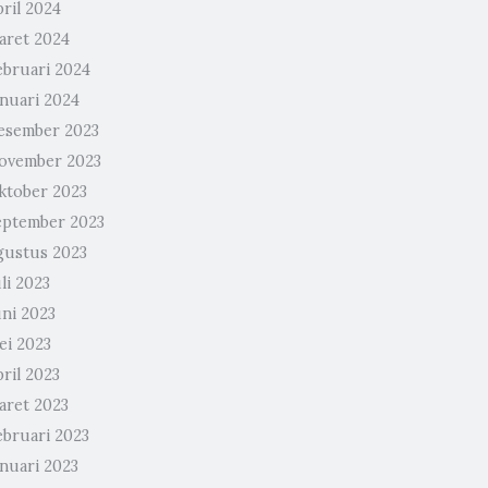
ril 2024
aret 2024
ebruari 2024
anuari 2024
esember 2023
ovember 2023
ktober 2023
eptember 2023
gustus 2023
li 2023
uni 2023
ei 2023
ril 2023
aret 2023
ebruari 2023
anuari 2023