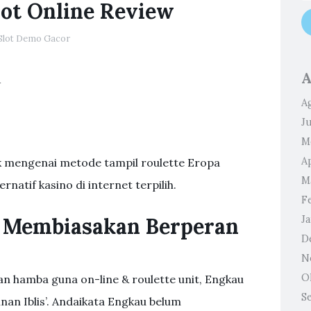
lot Online Review
Slot Demo Gacor
A
A
A
J
M
Ap
ik mengenai metode tampil roulette Eropa
M
rnatif kasino di internet terpilih.
F
t: Membiasakan Berperan
J
D
N
O
 hamba guna on-line & roulette unit, Engkau
S
an Iblis’. Andaikata Engkau belum