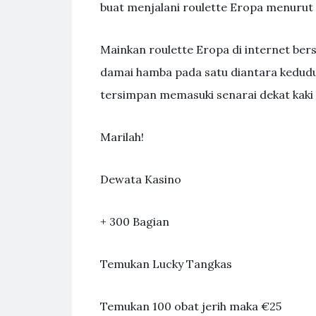
buat menjalani roulette Eropa menurut d
Mainkan roulette Eropa di internet b
damai hamba pada satu diantara kedudu
tersimpan memasuki senarai dekat kaki 
Marilah!
Dewata Kasino
+ 300 Bagian
Temukan Lucky Tangkas
Temukan 100 obat jerih maka €25