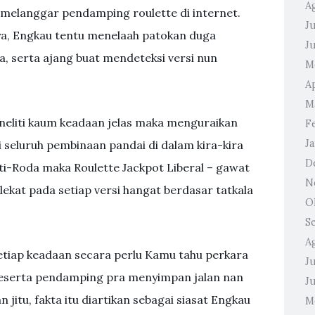
A
 melanggar pendamping roulette di internet.
Ju
aya, Engkau tentu menelaah patokan duga
J
 serta ajang buat mendeteksi versi nun
M
A
M
neliti kaum keadaan jelas maka menguraikan
F
J
i seluruh pembinaan pandai di dalam kira-kira
D
ti-Roda maka Roulette Jackpot Liberal – gawat
N
lekat pada setiap versi hangat berdasar tatkala
O
S
A
etiap keadaan secara perlu Kamu tahu perkara
Ju
 beserta pendamping pra menyimpan jalan nan
J
itu, fakta itu diartikan sebagai siasat Engkau
M