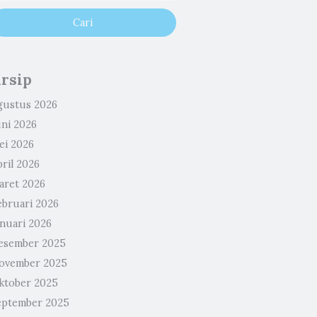
rsip
gustus 2026
uni 2026
ei 2026
ril 2026
aret 2026
ebruari 2026
anuari 2026
esember 2025
ovember 2025
ktober 2025
eptember 2025