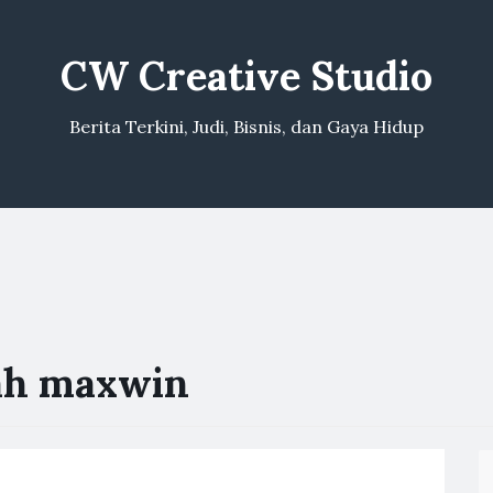
CW Creative Studio
Berita Terkini, Judi, Bisnis, dan Gaya Hidup
ah maxwin