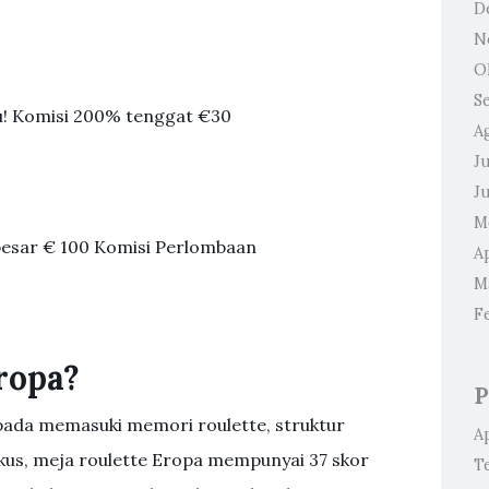
D
N
O
S
u! Komisi 200% tenggat €30
A
Ju
J
M
besar € 100 Komisi Perlombaan
Ap
M
F
Eropa?
P
pada memasuki memori roulette, struktur
A
nikus, meja roulette Eropa mempunyai 37 skor
T