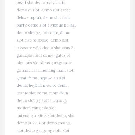
pearl slot demo
,
cara main
demo di slot
,
demo slot aztec
deluxe rupiah
,
demo slot fruit
party
,
demo slot olympus no lag
,
demo slot pg soft qilin
,
demo
slot rise of apollo
,
demo slot
treasure wild
,
demo slot zeus 2
,
gameplay slot demo
,
gates of
olympus slot demo pragmatic
,
gimana cara menang main slot
,
great rhino megaways slot
demo
,
heylink me slot demo
,
iconic slot demo
,
main akun
demo slot pg soft mahjong
,
modem yang ada slot
antenanya
,
situs slot demo
,
slot
demo 2022
,
slot demo casino
,
slot demo gacor pg soft
,
slot