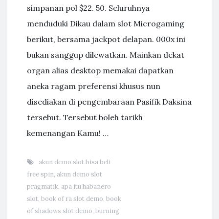
simpanan pol $22. 50. Seluruhnya
menduduki Dikau dalam slot Microgaming
berikut, bersama jackpot delapan. 000x ini
bukan sanggup dilewatkan. Mainkan dekat
organ alias desktop memakai dapatkan
aneka ragam preferensi khusus nun
disediakan di pengembaraan Pasifik Daksina
tersebut. Tersebut boleh tarikh
kemenangan Kamu! …
akun demo slot bisa beli
free spin
,
akun demo slot
pragmatik
,
apa itu habanero
slot
,
book of ra slot demo
,
book
of shadows slot demo
,
burning