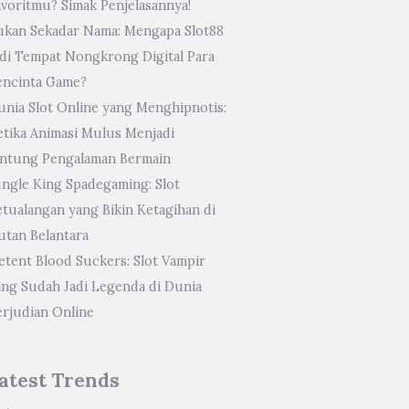
avoritmu? Simak Penjelasannya!
ukan Sekadar Nama: Mengapa Slot88
adi Tempat Nongkrong Digital Para
encinta Game?
unia Slot Online yang Menghipnotis:
etika Animasi Mulus Menjadi
antung Pengalaman Bermain
ungle King Spadegaming: Slot
etualangan yang Bikin Ketagihan di
utan Belantara
etent Blood Suckers: Slot Vampir
ang Sudah Jadi Legenda di Dunia
erjudian Online
atest Trends