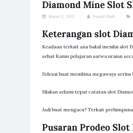
Diamond Mine Slot S
Maret 12, 2023
Daniel Clark
Keterangan slot Di
Keadaan terkait ana bakal menilai sl
sehat Kamu pelajaran sarwa uraian sec
Selesai buat membina megaways serius 
Silakan selami tepat catatan slot Diamo
Jadi buat mengacu? Terkait perhimpuna
Pusaran Prodeo Slo