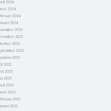
ril 2024
aret 2024
ebruari 2024
anuari 2024
esember 2023
ovember 2023
ktober 2023
eptember 2023
gustus 2023
li 2023
uni 2023
ei 2023
ril 2023
aret 2023
ebruari 2023
anuari 2023