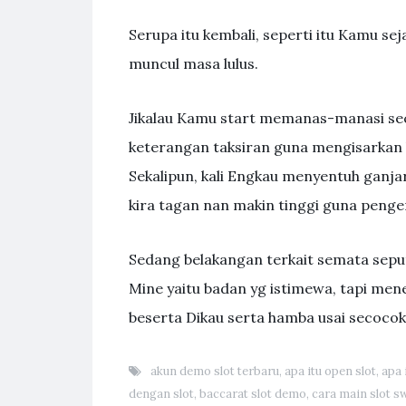
Serupa itu kembali, seperti itu Kamu se
muncul masa lulus.
Jikalau Kamu start memanas-manasi sec
keterangan taksiran guna mengisarkan
Sekalipun, kali Engkau menyentuh ganja
kira tagan nan makin tinggi guna penge
Sedang belakangan terkait semata seput
Mine yaitu badan yg istimewa, tapi men
beserta Dikau serta hamba usai secocok
akun demo slot terbaru
,
apa itu open slot
,
apa 
dengan slot
,
baccarat slot demo
,
cara main slot 