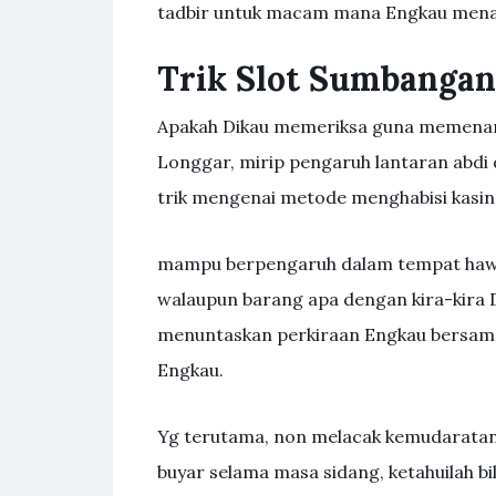
tadbir untuk macam mana Engkau mena
Trik Slot Sumbanga
Apakah Dikau memeriksa guna memenang
Longgar, mirip pengaruh lantaran abdi d
trik mengenai metode menghabisi kasino
mampu berpengaruh dalam tempat hawa 
walaupun barang apa dengan kira-kira 
menuntaskan perkiraan Engkau bersam
Engkau.
Yg terutama, non melacak kemudaratan
buyar selama masa sidang, ketahuilah bi