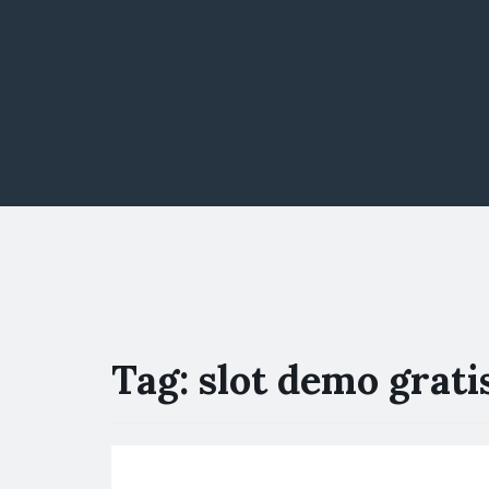
Tag:
slot demo grat