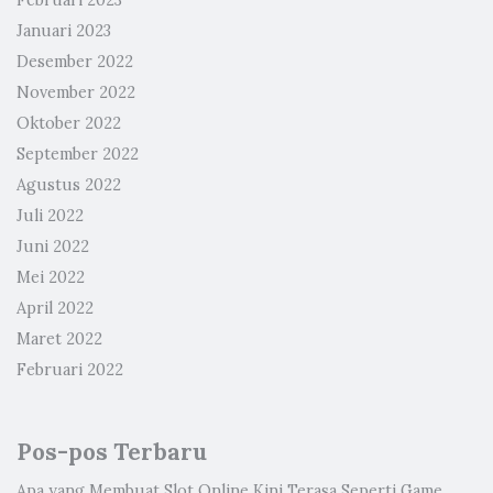
Februari 2023
Januari 2023
Desember 2022
November 2022
Oktober 2022
September 2022
Agustus 2022
Juli 2022
Juni 2022
Mei 2022
April 2022
Maret 2022
Februari 2022
Pos-pos Terbaru
Apa yang Membuat Slot Online Kini Terasa Seperti Game