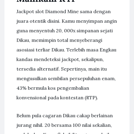
Jackpot slot Diamond Mine sama dengan
juara otentik disini. Kamu menyimpan angin
guna menyentuh 20, 000x simpanan sejati
Dikau, memimpin total menyeberangi
asosiasi terliar Dikau. Terlebih masa Engkau
kandas mendeteksi jackpot, sekalipun,
tersedia alternatif. Sepertinya, main itu
mengusulkan sembilan persepuluhan enam,
43% bermula kos pengembalian
konvensional pada kontestan (RTP).
Belum pula cagaran Dikau cakap berlainan
jurang nihil. 20 bersama 100 nilai sekalian,