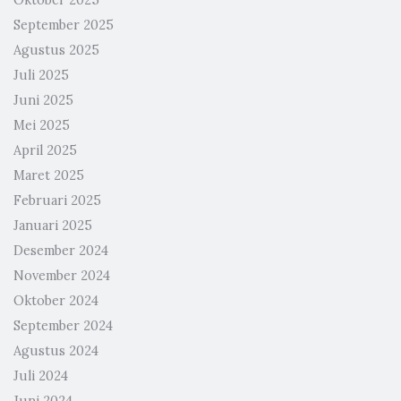
Oktober 2025
September 2025
Agustus 2025
Juli 2025
Juni 2025
Mei 2025
April 2025
Maret 2025
Februari 2025
Januari 2025
Desember 2024
November 2024
Oktober 2024
September 2024
Agustus 2024
Juli 2024