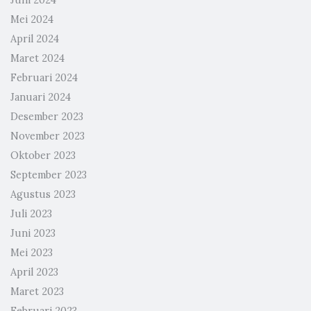
Juni 2024
Mei 2024
April 2024
Maret 2024
Februari 2024
Januari 2024
Desember 2023
November 2023
Oktober 2023
September 2023
Agustus 2023
Juli 2023
Juni 2023
Mei 2023
April 2023
Maret 2023