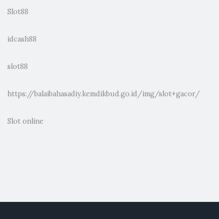
Slot88
idcash88
slot88
https://balaibahasadiy.kemdikbud.go.id/img/slot+gacor/
Slot online