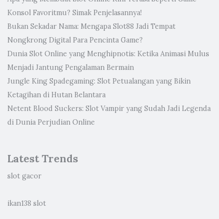
Konsol Favoritmu? Simak Penjelasannya!
Bukan Sekadar Nama: Mengapa Slot88 Jadi Tempat
Nongkrong Digital Para Pencinta Game?
Dunia Slot Online yang Menghipnotis: Ketika Animasi Mulus
Menjadi Jantung Pengalaman Bermain
Jungle King Spadegaming: Slot Petualangan yang Bikin
Ketagihan di Hutan Belantara
Netent Blood Suckers: Slot Vampir yang Sudah Jadi Legenda
di Dunia Perjudian Online
Latest Trends
slot gacor
ikan138 slot