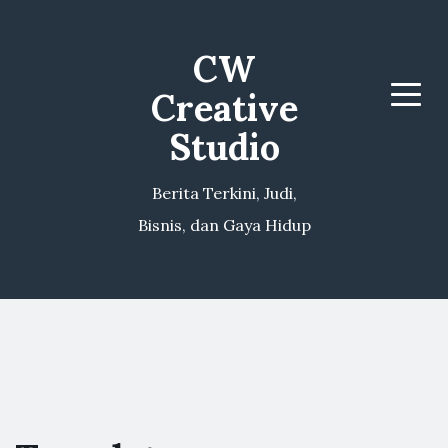
CW
Creative
Menu
Studio
Berita Terkini, Judi,
Bisnis, dan Gaya Hidup