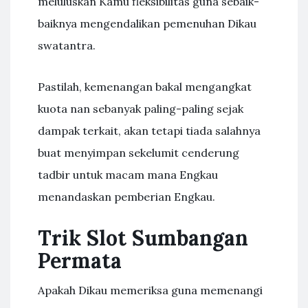
meluluskan Kamu fleksibilitas guna sebaik-
baiknya mengendalikan pemenuhan Dikau
swatantra.
Pastilah, kemenangan bakal mengangkat
kuota nan sebanyak paling-paling sejak
dampak terkait, akan tetapi tiada salahnya
buat menyimpan sekelumit cenderung
tadbir untuk macam mana Engkau
menandaskan pemberian Engkau.
Trik Slot Sumbangan
Permata
Apakah Dikau memeriksa guna memenangi