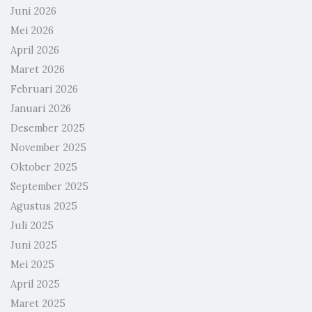
Juni 2026
Mei 2026
April 2026
Maret 2026
Februari 2026
Januari 2026
Desember 2025
November 2025
Oktober 2025
September 2025
Agustus 2025
Juli 2025
Juni 2025
Mei 2025
April 2025
Maret 2025