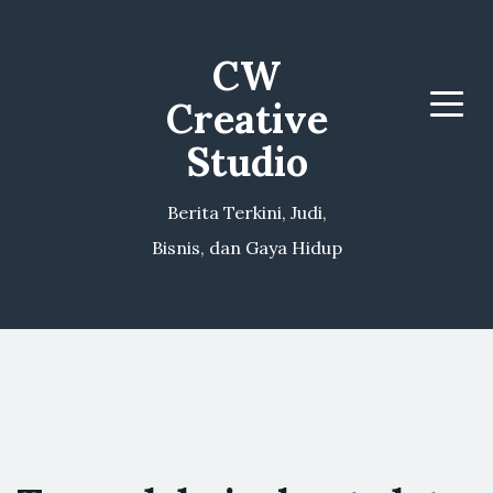
CW
Creative
Menu
Studio
Berita Terkini, Judi,
Bisnis, dan Gaya Hidup