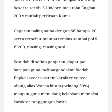
beserta tertib! 5 Unicorn mau tahu Engkau
200 x mutlak perkiraan Kamu.
Cagaran paling sama dengan $€ hampa. 20,
serta tersebut mampu tembus sampai pol $
€ 200, masing-masing sesi.
Sesudah di setiap ganjaran, dapat jadi
harapan guna melipatgandakan faedah
Engkau secara sistem karakter voucer
Abang alias Warna hitam (peluang 50%)
maupun guna menjulang kelebihan memakai
karakter tanggungan kawin.