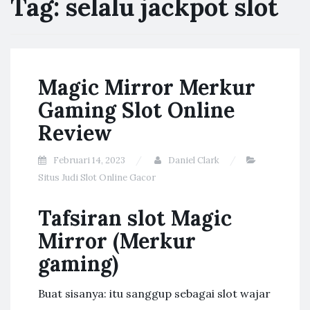
Tag:
selalu jackpot slot
Magic Mirror Merkur
Gaming Slot Online
Review
Februari 14, 2023
Daniel Clark
Situs Judi Slot Online Gacor
Tafsiran slot Magic
Mirror (Merkur
gaming)
Buat sisanya: itu sanggup sebagai slot wajar