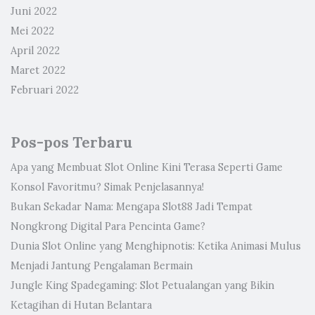
Juni 2022
Mei 2022
April 2022
Maret 2022
Februari 2022
Pos-pos Terbaru
Apa yang Membuat Slot Online Kini Terasa Seperti Game
Konsol Favoritmu? Simak Penjelasannya!
Bukan Sekadar Nama: Mengapa Slot88 Jadi Tempat
Nongkrong Digital Para Pencinta Game?
Dunia Slot Online yang Menghipnotis: Ketika Animasi Mulus
Menjadi Jantung Pengalaman Bermain
Jungle King Spadegaming: Slot Petualangan yang Bikin
Ketagihan di Hutan Belantara