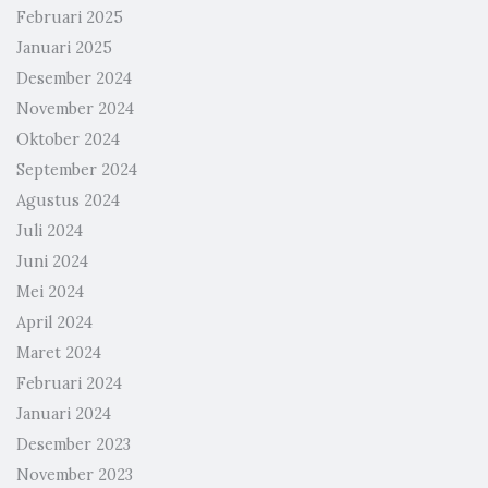
Februari 2025
Januari 2025
Desember 2024
November 2024
Oktober 2024
September 2024
Agustus 2024
Juli 2024
Juni 2024
Mei 2024
April 2024
Maret 2024
Februari 2024
Januari 2024
Desember 2023
November 2023