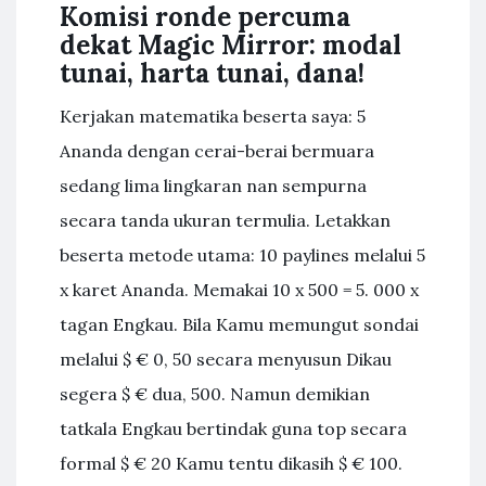
Komisi ronde percuma
dekat Magic Mirror: modal
tunai, harta tunai, dana!
Kerjakan matematika beserta saya: 5
Ananda dengan cerai-berai bermuara
sedang lima lingkaran nan sempurna
secara tanda ukuran termulia. Letakkan
beserta metode utama: 10 paylines melalui 5
x karet Ananda. Memakai 10 x 500 = 5. 000 x
tagan Engkau. Bila Kamu memungut sondai
melalui $ € 0, 50 secara menyusun Dikau
segera $ € dua, 500. Namun demikian
tatkala Engkau bertindak guna top secara
formal $ € 20 Kamu tentu dikasih $ € 100.