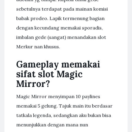
sebetulnya terdapat pada mainan komisi
babak prodeo. Lapik termenung bagian
dengan kecundang memakai sporadis,
imbalan gede (sangat) menandakan slot
Merkur nan khusus.
Gameplay memakai
sifat slot Magic
Mirror?
Magic Mirror menyimpan 10 paylines
memakai 5 gelung. Tajuk main itu berdasar
tatkala legenda, sedangkan aku bukan bisa
menunjukkan dengan mana nun