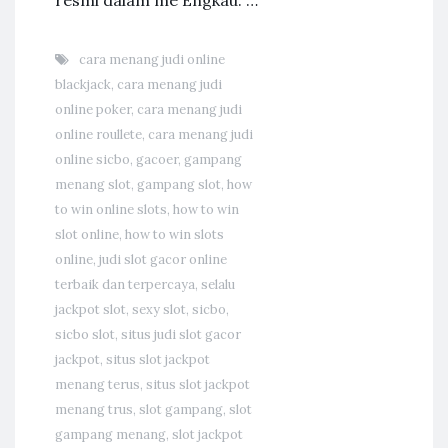
resmi dalam me Engkau. …
cara menang judi online
blackjack
,
cara menang judi
online poker
,
cara menang judi
online roullete
,
cara menang judi
online sicbo
,
gacoer
,
gampang
menang slot
,
gampang slot
,
how
to win online slots
,
how to win
slot online
,
how to win slots
online
,
judi slot gacor online
terbaik dan terpercaya
,
selalu
jackpot slot
,
sexy slot
,
sicbo
,
sicbo slot
,
situs judi slot gacor
jackpot
,
situs slot jackpot
menang terus
,
situs slot jackpot
menang trus
,
slot gampang
,
slot
gampang menang
,
slot jackpot