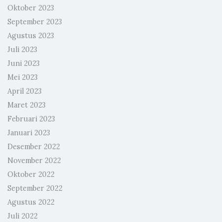
Oktober 2023
September 2023
Agustus 2023
Juli 2023
Juni 2023
Mei 2023
April 2023
Maret 2023
Februari 2023
Januari 2023
Desember 2022
November 2022
Oktober 2022
September 2022
Agustus 2022
Juli 2022