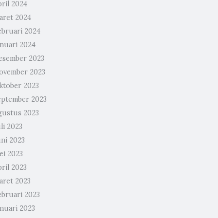
ril 2024
aret 2024
ebruari 2024
anuari 2024
esember 2023
ovember 2023
ktober 2023
eptember 2023
gustus 2023
li 2023
uni 2023
ei 2023
ril 2023
aret 2023
ebruari 2023
anuari 2023