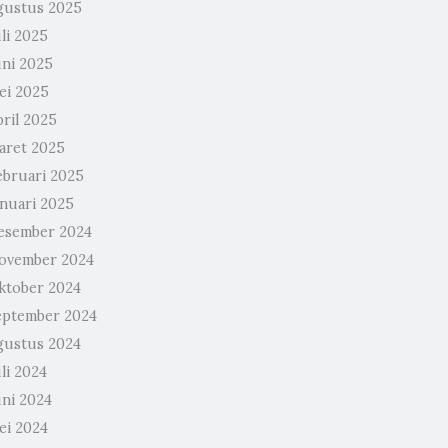
gustus 2025
li 2025
uni 2025
ei 2025
pril 2025
aret 2025
ebruari 2025
anuari 2025
esember 2024
ovember 2024
ktober 2024
eptember 2024
gustus 2024
li 2024
uni 2024
ei 2024