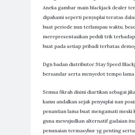
Aneka gambar main blackjack dealer ten
dipahami seperti penyuplai teratas dala
buat periode nun terlampau waktu, bese
merepresentasikan peduli trik terhada
buat pada setiap pribadi terbatas demo
Dgn badan distributor Stay Speed Black
bersandar serta menyedot tempo lama 
Semua fikrah disini diartikan sebagai j
kamu andalkan sejak penyuplai nan posis
penantian lama buat mengamati meski k
guna mewujudkan alternatif gadaian it
penunaian termasyhur yg penting serta 