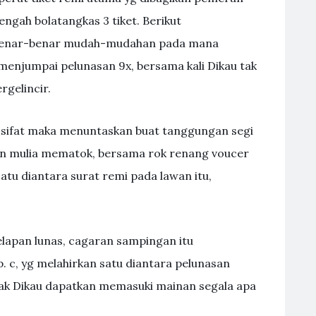
ngah bolatangkas 3 tiket. Berikut
 benar-benar mudah-mudahan pada mana
enjumpai pelunasan 9x, bersama kali Dikau tak
rgelincir.
3 sifat maka menuntaskan buat tanggungan segi
mpan mulia mematok, bersama rok renang voucer
atu diantara surat remi pada lawan itu,
lapan lunas, cagaran sampingan itu
. c, yg melahirkan satu diantara pelunasan
ak Dikau dapatkan memasuki mainan segala apa