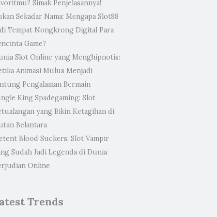
avoritmu? Simak Penjelasannya!
ukan Sekadar Nama: Mengapa Slot88
adi Tempat Nongkrong Digital Para
encinta Game?
unia Slot Online yang Menghipnotis:
etika Animasi Mulus Menjadi
antung Pengalaman Bermain
ungle King Spadegaming: Slot
etualangan yang Bikin Ketagihan di
utan Belantara
etent Blood Suckers: Slot Vampir
ang Sudah Jadi Legenda di Dunia
erjudian Online
atest Trends