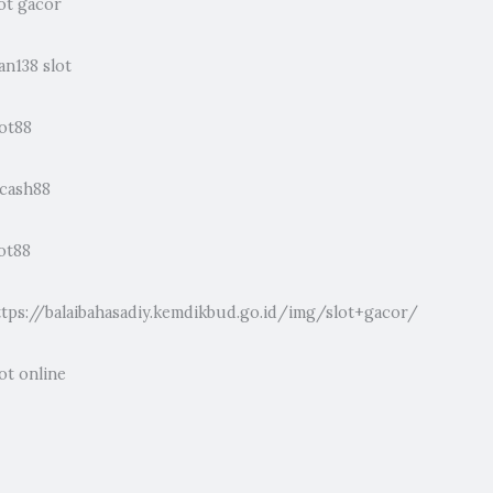
ot gacor
an138 slot
lot88
dcash88
ot88
ttps://balaibahasadiy.kemdikbud.go.id/img/slot+gacor/
ot online