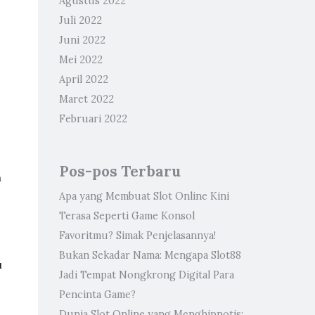
Agustus 2022
Juli 2022
Juni 2022
Mei 2022
April 2022
Maret 2022
Februari 2022
Pos-pos Terbaru
n
Apa yang Membuat Slot Online Kini
Terasa Seperti Game Konsol
Favoritmu? Simak Penjelasannya!
Bukan Sekadar Nama: Mengapa Slot88
u
Jadi Tempat Nongkrong Digital Para
Pencinta Game?
Dunia Slot Online yang Menghipnotis: