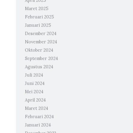
April 2025
Maret 2025
Februari 2025
Januari 2025
Desember 2024
November 2024
Oktober 2024
September 2024
Agustus 2024
Juli 2024
Juni 2024
Mei 2024
April 2024
Maret 2024
Februari 2024
Januari 2024