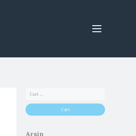
Menu
Arsip