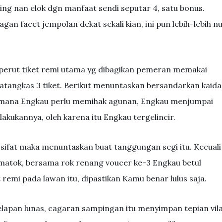
ng nan elok dgn manfaat sendi seputar 4, satu bonus.
gan facet jempolan dekat sekali kian, ini pun lebih-lebih n
n perut tiket remi utama yg dibagikan pemeran memakai
latangkas 3 tiket. Berikut menuntaskan bersandarkan kaid
mana Engkau perlu memihak agunan, Engkau menjumpai
lakukannya, oleh karena itu Engkau tergelincir.
 sifat maka menuntaskan buat tanggungan segi itu. Kecuali
ematok, bersama rok renang voucer ke-3 Engkau betul
 remi pada lawan itu, dipastikan Kamu benar lulus saja.
lapan lunas, cagaran sampingan itu menyimpan tepian vil