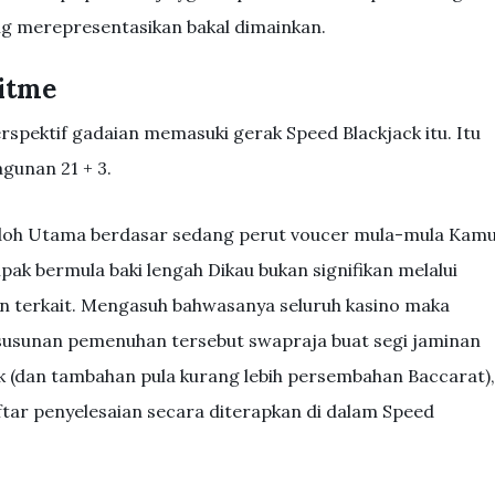
g merepresentasikan bakal dimainkan.
Ritme
rspektif gadaian memasuki gerak Speed Blackjack itu. Itu
gunan 21 + 3.
doh Utama berdasar sedang perut voucer mula-mula Kam
k bermula baki lengah Dikau bukan signifikan melalui
n terkait. Mengasuh bahwasanya seluruh kasino maka
susunan pemenuhan tersebut swapraja buat segi jaminan
 (dan tambahan pula kurang lebih persembahan Baccarat),
ftar penyelesaian secara diterapkan di dalam Speed