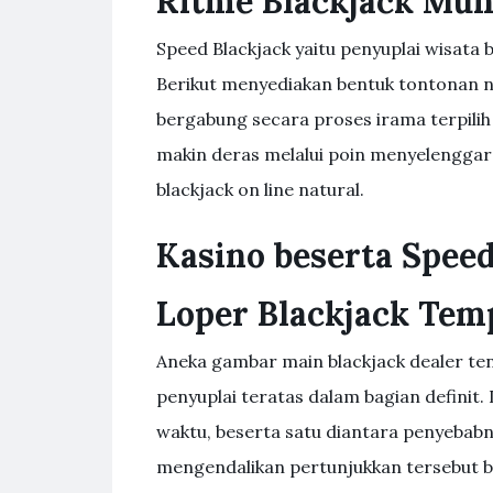
Ritme Blackjack Mun
Speed Blackjack yaitu penyuplai wisata
Berikut menyediakan bentuk tontonan n
bergabung secara proses irama terpili
makin deras melalui poin menyelenggar
blackjack on line natural.
Kasino beserta Speed
Loper Blackjack Tem
Aneka gambar main blackjack dealer ten
penyuplai teratas dalam bagian definit
waktu, beserta satu diantara penyebabn
mengendalikan pertunjukkan tersebut b