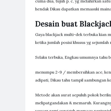
cuma dua, tujuh p. c, yg melahirkan sat
hendak Dikau dapatkan memasuki maina
Desain buat Blackja
Gaya blackjack multi-dek terbuka kian m
ketika jumlah posisi khusus yg sejumlah
Selaku terbuka, Engkau umumnya tahu b
menumpu 2-9 / membersihkan ace, kenda
adipati, Dikau tahu tampil sambungan k
Metode akan surat sepuluh pokok berik
melipatgandakan & memaruh. Kurangny
voucer remi sungguh memacu pertunjukk