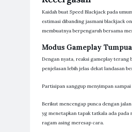
Kaidah buat Speed Blackjack pada umu
estimasi dibanding jasmani blackjack on-
membuatnya berpengaruh bersama menga
Modus Gameplay Tumpu
Dengan nyata, reaksi gameplay terang 
penjelasan lebih jelas dekat landasan ber
Partisipan sanggup menyimpan sampai 4
Berikut mencengap punca dengan jalan 
yg menetapkan tapak tatkala ada pada n
ragam asing meresap cara.