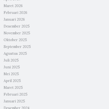
Maret 2026
Februari 2026
Januari 2026
Desember 2025
November 2025
Oktober 2025
September 2025
Agustus 2025
Juli 2025
Juni 2025
Mei 2025
April 2025
Maret 2025
Februari 2025
Januari 2025
Desember 2024