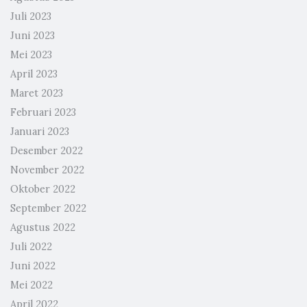
Juli 2023
Juni 2023
Mei 2023
April 2023
Maret 2023
Februari 2023
Januari 2023
Desember 2022
November 2022
Oktober 2022
September 2022
Agustus 2022
Juli 2022
Juni 2022
Mei 2022
April 2022