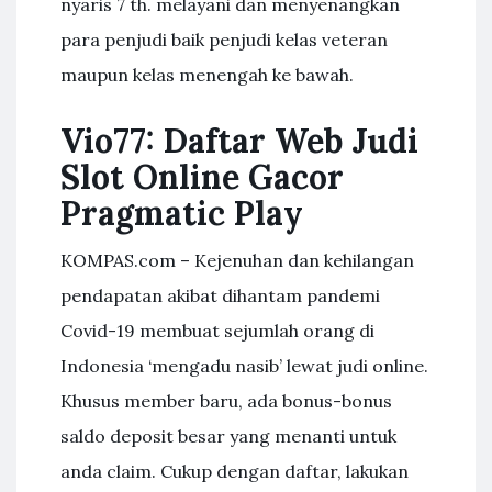
nyaris 7 th. melayani dan menyenangkan
para penjudi baik penjudi kelas veteran
maupun kelas menengah ke bawah.
Vio77: Daftar Web Judi
Slot Online Gacor
Pragmatic Play
KOMPAS.com – Kejenuhan dan kehilangan
pendapatan akibat dihantam pandemi
Covid-19 membuat sejumlah orang di
Indonesia ‘mengadu nasib’ lewat judi online.
Khusus member baru, ada bonus-bonus
saldo deposit besar yang menanti untuk
anda claim. Cukup dengan daftar, lakukan