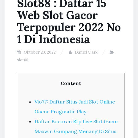
Slot88 : Daftar 15
Web Slot Gacor
Terpopuler 2022 No
1 Di Indonesia
Oktober 23, 2022
Daniel Clark
slot88
Content
Vio77: Daftar Situs Judi Slot Online
Gacor Pragmatic Play
Daftar Bocoran Rtp Live Slot Gacor
Maxwin Gampang Menang Di Situs