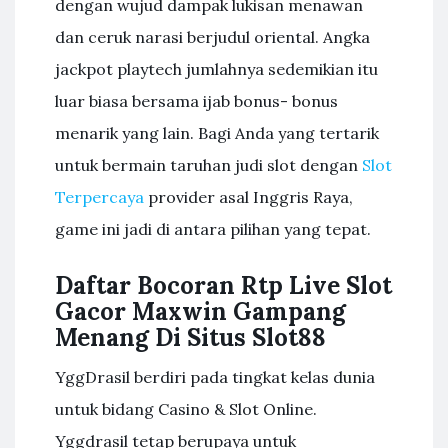
dengan wujud dampak lukisan menawan
dan ceruk narasi berjudul oriental. Angka
jackpot playtech jumlahnya sedemikian itu
luar biasa bersama ijab bonus- bonus
menarik yang lain. Bagi Anda yang tertarik
untuk bermain taruhan judi slot dengan
Slot
Terpercaya
provider asal Inggris Raya,
game ini jadi di antara pilihan yang tepat.
Daftar Bocoran Rtp Live Slot
Gacor Maxwin Gampang
Menang Di Situs Slot88
YggDrasil berdiri pada tingkat kelas dunia
untuk bidang Casino & Slot Online.
Yggdrasil tetap berupaya untuk