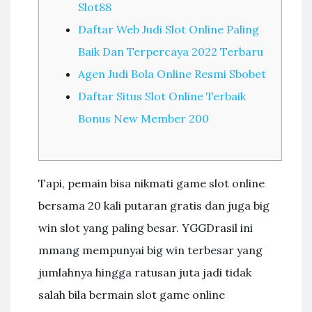
Slot88
Daftar Web Judi Slot Online Paling
Baik Dan Terpercaya 2022 Terbaru
Agen Judi Bola Online Resmi Sbobet
Daftar Situs Slot Online Terbaik
Bonus New Member 200
Tapi, pemain bisa nikmati game slot online
bersama 20 kali putaran gratis dan juga big
win slot yang paling besar. YGGDrasil ini
mmang mempunyai big win terbesar yang
jumlahnya hingga ratusan juta jadi tidak
salah bila bermain slot game online