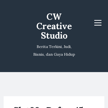
CW
Creative
Menu
Studio
Berita Terkini, Judi,
Bisnis, dan Gaya Hidup