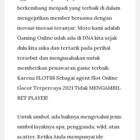
berkembang menjadi yang terbaik di dalam
mengejutkan member bersama dengan
inovasi-inovasi teranyar. Moto kami adalah
Gaming Online udah ada di DNA kita sejak
dulu kita suka dan tertarik pada perihal
tersebut dan mengusahakan untuk
memberikan penawaran game terbaik.
Karena SLOT88 Sebagai agent Slot Online
Gacor Terpercaya 2021 Tidak MENGAMBIL
BET PLAYER!
Untuk simbol, ada baiknya mengetahui jenis
simbol layaknya apa, pengganda, wild, atau
scatter. Ketika Anda mempunyai ide