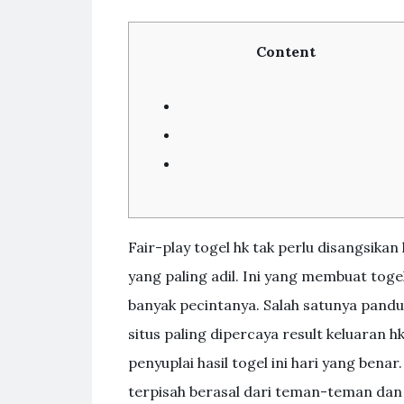
Content
Fair-play togel hk tak perlu disangsikan
yang paling adil. Ini yang membuat togel
banyak pecintanya. Salah satunya pandu
situs paling dipercaya result keluaran h
penyuplai hasil togel ini hari yang bena
terpisah berasal dari teman-teman da