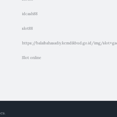
idcash88
slot88
https://balaibahasadiy.kemdikbud.go.id/img/slot+g
Slot online
es
.