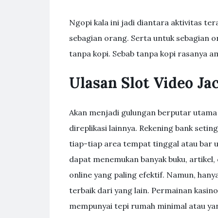
Ngopi kala ini jadi diantara aktivitas te
sebagian orang. Serta untuk sebagian o
tanpa kopi. Sebab tanpa kopi rasanya 
Ulasan Slot Video Jac
Akan menjadi gulungan berputar utama y
direplikasi lainnya. Rekening bank seti
tiap-tiap area tempat tinggal atau bar
dapat menemukan banyak buku, artikel,
online yang paling efektif. Namun, ha
terbaik dari yang lain. Permainan kasin
mempunyai tepi rumah minimal atau ya