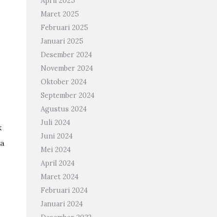
April 2025
Maret 2025
Februari 2025
Januari 2025
Desember 2024
November 2024
Oktober 2024
September 2024
Agustus 2024
Juli 2024
k
Juni 2024
da
Mei 2024
April 2024
Maret 2024
Februari 2024
Januari 2024