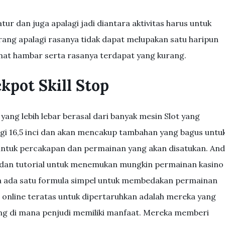
ratur dan juga apalagi jadi diantara aktivitas harus untuk
rang apalagi rasanya tidak dapat melupakan satu haripun
amat hambar serta rasanya terdapat yang kurang.
kpot Skill Stop
ang lebih lebar berasal dari banyak mesin Slot yang
nggi 16,5 inci dan akan mencakup tambahan yang bagus untu
 untuk percakapan dan permainan yang akan disatukan. An
 dan tutorial untuk menemukan mungkin permainan kasino
nya ada satu formula simpel untuk membedakan permainan
o online teratas untuk dipertaruhkan adalah mereka yang
ng di mana penjudi memiliki manfaat. Mereka memberi