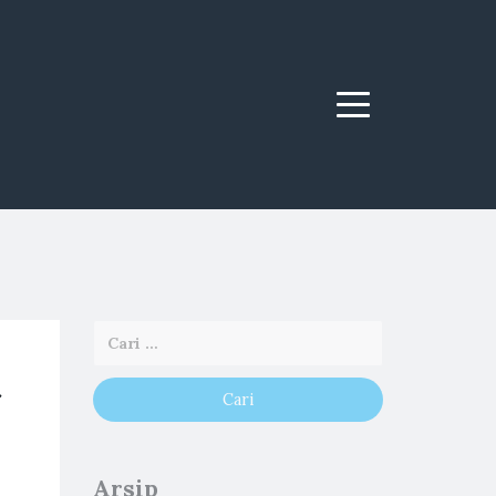
Menu
t
Arsip