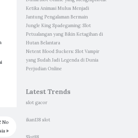
Ketika Animasi Mulus Menjadi
Jantung Pengalaman Bermain
Jungle King Spadegaming: Slot
Petualangan yang Bikin Ketagihan di
n
Hutan Belantara
Netent Blood Suckers: Slot Vampir
yang Sudah Jadi Legenda di Dunia
i
Perjudian Online
Latest Trends
slot gacor
ikan138 slot
2 No
sia
Slot88