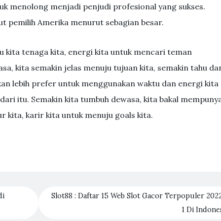
k menolong menjadi penjudi profesional yang sukses.
ut pemilih Amerika menurut sebagian besar.
kita tenaga kita, energi kita untuk mencari teman
a, kita semakin jelas menuju tujuan kita, semakin tahu da
kan lebih prefer untuk menggunakan waktu dan energi kita
 dari itu. Semakin kita tumbuh dewasa, kita bakal mempunya
r kita, karir kita untuk menuju goals kita.
di
Slot88 : Daftar 15 Web Slot Gacor Terpopuler 202
1 Di Indone