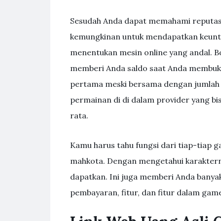
Sesudah Anda dapat memahami reputasi 
kemungkinan untuk mendapatkan keunt
menentukan mesin online yang andal. Bo
memberi Anda saldo saat Anda membuk
pertama meski bersama dengan jumlah m
permainan di di dalam provider yang b
rata.
Kamu harus tahu fungsi dari tiap-tiap ga
mahkota. Dengan mengetahui karakternya
dapatkan. Ini juga memberi Anda banyak
pembayaran, fitur, dan fitur dalam gam