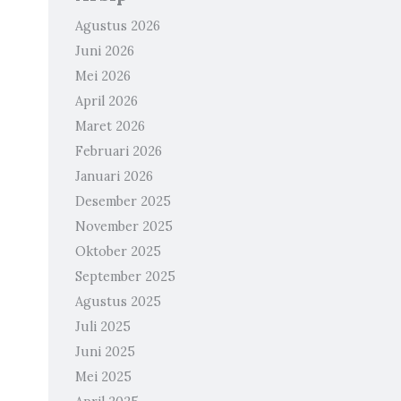
Agustus 2026
Juni 2026
Mei 2026
April 2026
Maret 2026
Februari 2026
Januari 2026
Desember 2025
November 2025
Oktober 2025
September 2025
Agustus 2025
Juli 2025
Juni 2025
Mei 2025