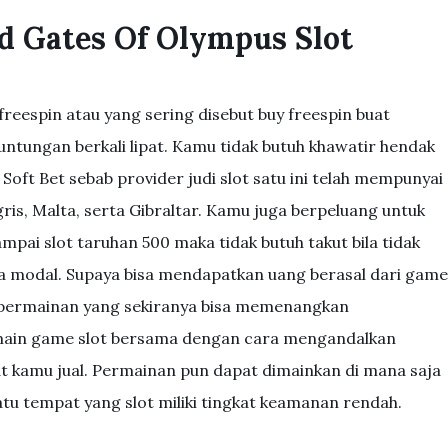
d Gates Of Olympus Slot
freespin atau yang sering disebut buy freespin buat
ngan berkali lipat. Kamu tidak butuh khawatir hendak
Soft Bet sebab provider judi slot satu ini telah mempunyai
ggris, Malta, serta Gibraltar. Kamu juga berpeluang untuk
pai slot taruhan 500 maka tidak butuh takut bila tidak
da modal. Supaya bisa mendapatkan uang berasal dari game
 permainan yang sekiranya bisa memenangkan
rmain game slot bersama dengan cara mengandalkan
t kamu jual. Permainan pun dapat dimainkan di mana saja
atu tempat yang slot miliki tingkat keamanan rendah.