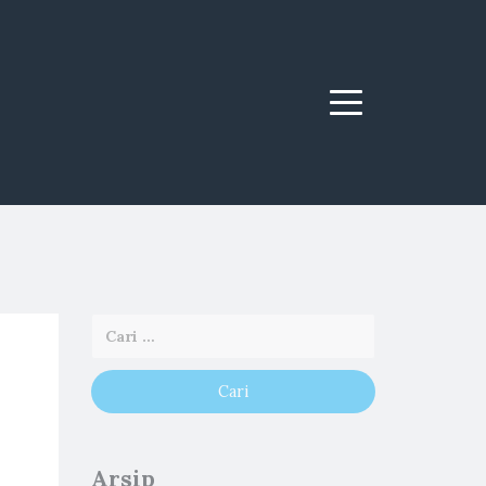
Menu
Arsip