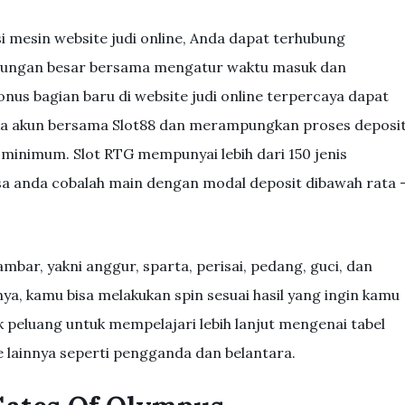
mesin website judi online, Anda dapat terhubung
ungan besar bersama mengatur waktu masuk dan
nus bagian baru di website judi online terpercaya dapat
a akun bersama Slot88 dan merampungkan proses deposi
inimum. Slot RTG mempunyai lebih dari 150 jenis
isa anda cobalah main dengan modal deposit dibawah rata 
mbar, yakni anggur, sparta, perisai, pedang, guci, dan
, kamu bisa melakukan spin sesuai hasil yang ingin kamu
 peluang untuk mempelajari lebih lanjut mengenai tabel
e lainnya seperti pengganda dan belantara.