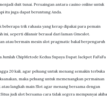
enjadi duit tunai. Persaingan antara casino online untuk
api itu juga dapat beruntung Anda.
k beberapa trik rahasia yang kerap dipakai para pemain
ini, seperti dilansir berasal dari laman Gmeslot.
an atau bermain mesin slot pragmatic bakal berpengaruh
 Jumlah ChipMetode Kedua Supaya Dapat Jackpot FaFaFa
ingga 20 kali, agar peluang untuk menang semakin terbuka
ilaksanakan, maka peluang untuk memenangkan permainan
rik atau langkah main Slot agar menang bersama dengan
Situs judi slot bersama cara tidak segera mempunyai akib