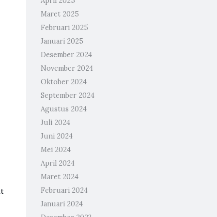
April 2025
Maret 2025
Februari 2025
Januari 2025
Desember 2024
November 2024
Oktober 2024
September 2024
Agustus 2024
Juli 2024
Juni 2024
Mei 2024
April 2024
Maret 2024
at
Februari 2024
Januari 2024