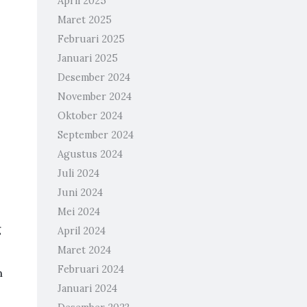
April 2025
Maret 2025
Februari 2025
Januari 2025
Desember 2024
November 2024
Oktober 2024
September 2024
Agustus 2024
Juli 2024
Juni 2024
Mei 2024
g
April 2024
Maret 2024
Februari 2024
n
Januari 2024