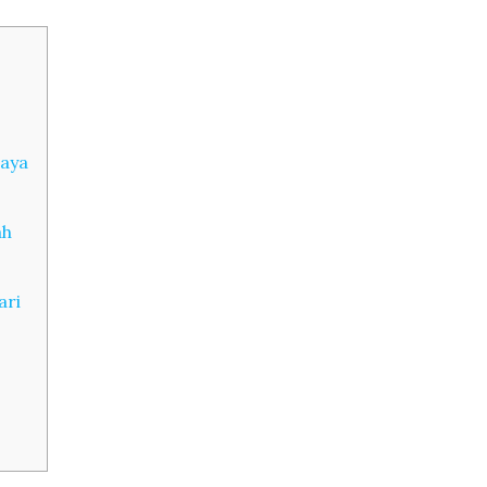
caya
ah
ari
–