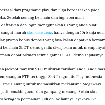
berasal dari pragmatic play, dan juga berdasarkan pada
ka. Setelah senang bermain dan ingin bermain
n daftarkan dan login menggunakan ID yang anda buat.
as sangat murah
slot kake zeuz
, hanya dengan 10rb saja uda
a play promo bonus deposit yang bisa kalian dapatkan bersa
obi bermain SLOT demo gratis diwajibkan untuk mempunyai
pemain dapat nikmati semua games SLOT demo sepuasnya.
n jackpot max win 5.000x ukuran taruhan Anda, Anda mas
menangan RTP tertinggi. Slot Pragmatic Play Indonesia
ig Time Gaming untuk memasukkan mekanisme Megaways,
n jadi semakin gacor dan gampang menang. Selain slot
i beragam permainan judi online lainnya layaknya live