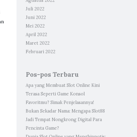
Agustus 2022
Juli 2022
t
Juni 2022
an
Mei 2022
April 2022
Maret 2022
Februari 2022
Pos-pos Terbaru
Apa yang Membuat Slot Online Kini
Terasa Seperti Game Konsol
Favoritmu? Simak Penjelasannya!
Bukan Sekadar Nama: Mengapa Slot88
Jadi Tempat Nongkrong Digital Para
Pencinta Game?
Dunia Slot Online yang Menghipnotis: