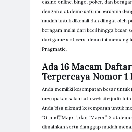
casino online, bingo, poker, dan beraga
dengan slot demo satu ini bersama deng
mudah untuk dikenali dan diingat oleh p
beragam mulai dari kecil hingga besar s
dari game slot versi demo ini memang l
Pragmatic.
Ada 16 Macam Daftar
Terpercaya Nomor 1 
Anda memiliki kesempatan besar untuk 
merupakan salah satu website judi slot
Anda bisa nikmati kesempatan untuk m
“Grand”,”Major”, dan “Mayor”. Slot dem
dimainkan serta dianggap mudah menang