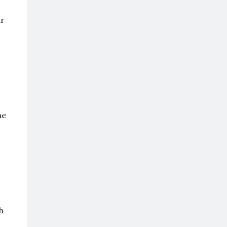
ar
ne
h