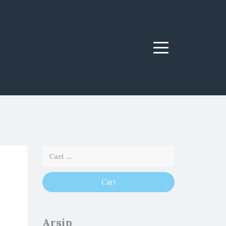
Menu
Arsip