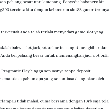
kan peluang besar untuk menang. Penyedia habanero kini
303 tercinta kita dengan kebocoran slot88 gacor terany
erkecuali Anda telah terlalu menyadari game slot yang
adalah bahwa slot jackpot online ini sangat menghibur dan
Anda berpeluang besar untuk memenangkan judi slot onli
 Pragmatic Play hingga sepuasnya tanpa deposit.
enantiasa paham apa yang senantiasa di inginkan oleh
 terlampau tidak mahal, cuma bersama dengan 10rb saja tela
 play promo bonus deposit yang sanggup kalian dapatkan