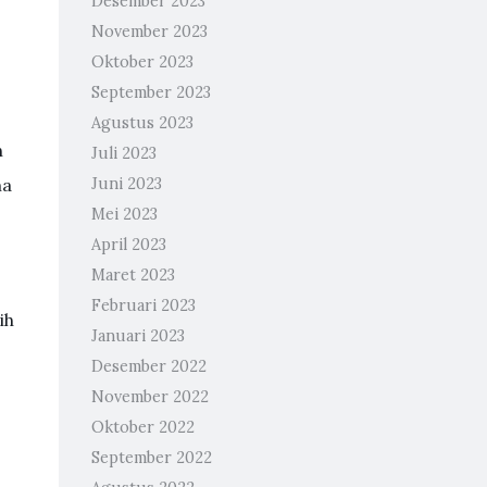
Desember 2023
November 2023
Oktober 2023
September 2023
Agustus 2023
h
Juli 2023
ma
Juni 2023
Mei 2023
April 2023
Maret 2023
Februari 2023
ih
Januari 2023
Desember 2022
November 2022
Oktober 2022
September 2022