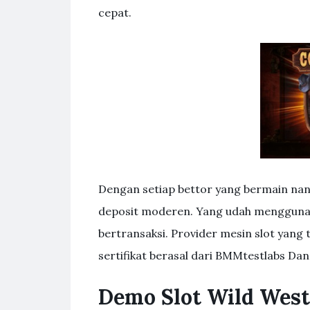
cepat.
Dengan setiap bettor yang bermain nant
deposit moderen. Yang udah mengguna
bertransaksi. Provider mesin slot yang 
sertifikat berasal dari BMMtestlabs Dan
Demo Slot Wild West