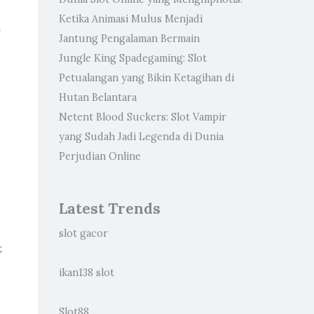
Ketika Animasi Mulus Menjadi
a
Jantung Pengalaman Bermain
Jungle King Spadegaming: Slot
Petualangan yang Bikin Ketagihan di
Hutan Belantara
Netent Blood Suckers: Slot Vampir
yang Sudah Jadi Legenda di Dunia
Perjudian Online
Latest Trends
slot gacor
t
ikan138 slot
Slot88