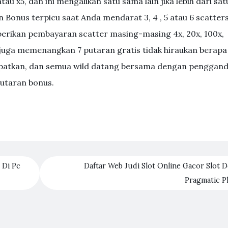
au x5, dan ini mengalikan satu sama lain jika lebih dari sat
 Bonus terpicu saat Anda mendarat 3, 4 , 5 atau 6 scatter
i berikan pembayaran scatter masing-masing 4x, 20x, 100x,
 juga memenangkan 7 putaran gratis tidak hiraukan berapa
patkan, dan semua wild datang bersama dengan penggan
putaran bonus.
 Di Pc
Daftar Web Judi Slot Online Gacor Slot 
Pragmatic P