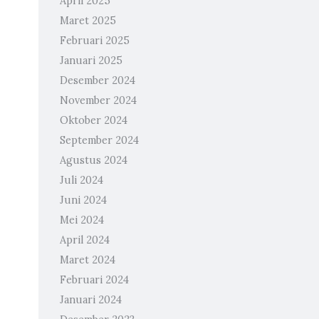
April 2025
Maret 2025
Februari 2025
Januari 2025
Desember 2024
November 2024
Oktober 2024
September 2024
Agustus 2024
Juli 2024
Juni 2024
Mei 2024
April 2024
Maret 2024
Februari 2024
Januari 2024