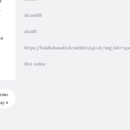
u
s
idcash88
slot88
da
https://balaibahasadiy.kemdikbud.go.id/img/slot+g
Slot online
Demo
lay