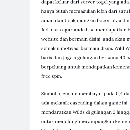
dapat keluar dari server togel yang ad
hanya butuh memasukan lebih dari satu
aman dan tidak mungkin bocor atau dima
Jadi cara agar anda bisa mendapatkan 
website dan bermain disini, anda akan 
semakin motivasi bermain disini. Wild
baris dan juga 5 gulungan bersama 40 b
berpeluang untuk mendapatkan kemena
free spin.
Simbol premium membayar pada 0,4 dan 
ada mekanik cascading dalam game ini,
mendaratkan Wilds di gulungan 2 hing
untuk menolong merampungkan kemenang