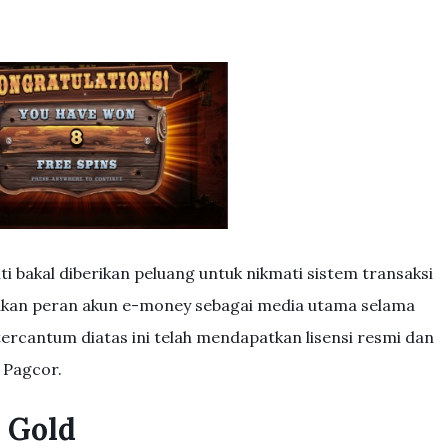
i bakal diberikan peluang untuk nikmati sistem transaksi
kan peran akun e-money sebagai media utama selama
tercantum diatas ini telah mendapatkan lisensi resmi dan
 Pagcor.
 Gold