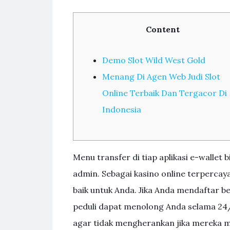
Content
Demo Slot Wild West Gold
Menang Di Agen Web Judi Slot
Online Terbaik Dan Tergacor Di
Indonesia
Menu transfer di tiap aplikasi e-wallet b
admin. Sebagai kasino online terpercaya
baik untuk Anda. Jika Anda mendaftar b
peduli dapat menolong Anda selama 24/7.
agar tidak mengherankan jika mereka 