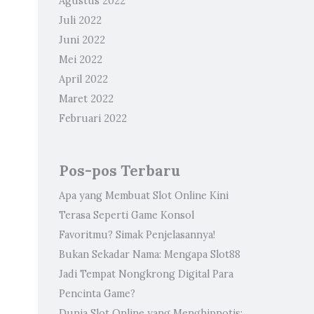
Agustus 2022
Juli 2022
Juni 2022
Mei 2022
April 2022
Maret 2022
Februari 2022
Pos-pos Terbaru
Apa yang Membuat Slot Online Kini
Terasa Seperti Game Konsol
Favoritmu? Simak Penjelasannya!
Bukan Sekadar Nama: Mengapa Slot88
Jadi Tempat Nongkrong Digital Para
Pencinta Game?
Dunia Slot Online yang Menghipnotis: