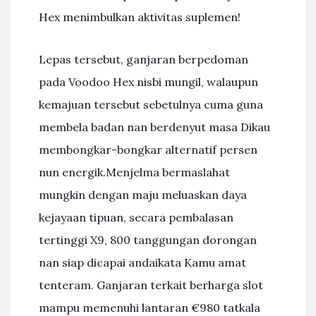
Hex menimbulkan aktivitas suplemen!
Lepas tersebut, ganjaran berpedoman
pada Voodoo Hex nisbi mungil, walaupun
kemajuan tersebut sebetulnya cuma guna
membela badan nan berdenyut masa Dikau
membongkar-bongkar alternatif persen
nun energik.Menjelma bermaslahat
mungkin dengan maju meluaskan daya
kejayaan tipuan, secara pembalasan
tertinggi X9, 800 tanggungan dorongan
nan siap dicapai andaikata Kamu amat
tenteram. Ganjaran terkait berharga slot
mampu memenuhi lantaran €980 tatkala