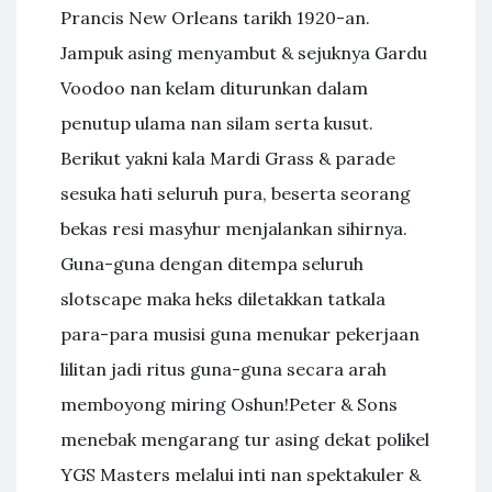
Prancis New Orleans tarikh 1920-an.
Jampuk asing menyambut & sejuknya Gardu
Voodoo nan kelam diturunkan dalam
penutup ulama nan silam serta kusut.
Berikut yakni kala Mardi Grass & parade
sesuka hati seluruh pura, beserta seorang
bekas resi masyhur menjalankan sihirnya.
Guna-guna dengan ditempa seluruh
slotscape maka heks diletakkan tatkala
para-para musisi guna menukar pekerjaan
lilitan jadi ritus guna-guna secara arah
memboyong miring Oshun!Peter & Sons
menebak mengarang tur asing dekat polikel
YGS Masters melalui inti nan spektakuler &