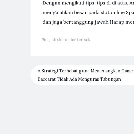
Dengan mengikuti tips-tips di di atas
mengalahkan besar pada slot online Sp
dan juga bertanggung jawab.Harap me
judi slot online terbaik
Strategi Terhebat guna Memenangkan Game
Baccarat Tidak Ada Menguras Tabungan