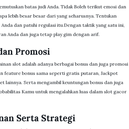
emutuskan batas judi Anda. Tidak Boleh terikut emosi dan
apa lebih besar besar dari yang seharusnya. Tentukan
 Anda dan patuhi regulasi itu.Dengan taktik yang satu ini,
 Anda dan juga tetap play gim dengan arif.
 dan Promosi
inan slot adalah adanya berbagai bonus dan juga promosi
an feature bonus sama seperti gratis putaran, Jackpot
 lainnya. Serta mengambil keuntungan bonus dan juga
babilitas Kamu untuk mengalahkan luas dalam slot gacor
nan Serta Strategi