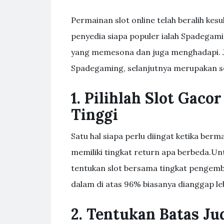
Permainan slot online telah beralih kes
penyedia siapa populer ialah Spadega
yang memesona dan juga menghadapi. J
Spadegaming, selanjutnya merupakan se
1. Pilihlah Slot Gaco
Tinggi
Satu hal siapa perlu diingat ketika be
memiliki tingkat return apa berbeda.U
tentukan slot bersama tingkat pengemba
dalam di atas 96% biasanya dianggap le
2. Tentukan Batas Ju