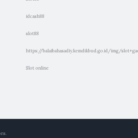
idcash88
slot88
https://balaibahasadiy.kemdikbud.go.id/img/slot+g
Slot online
es
.