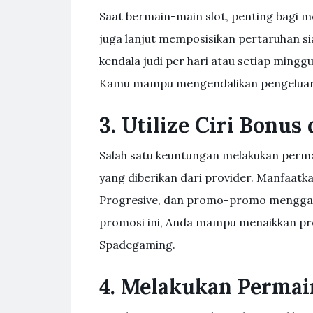
Saat bermain-main slot, penting bagi m
juga lanjut memposisikan pertaruhan si
kendala judi per hari atau setiap minggu
Kamu mampu mengendalikan pengeluaran
3. Utilize Ciri Bonus
Salah satu keuntungan melakukan perma
yang diberikan dari provider. Manfaatk
Progresive, dan promo-promo menggaet
promosi ini, Anda mampu menaikkan pro
Spadegaming.
4. Melakukan Permai