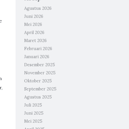
Agustus 2026
Juni 2026
e
Mei 2026
April 2026
Maret 2026
Februari 2026
Januari 2026
Desember 2025
November 2025
m
Oktober 2025
r,
September 2025
Agustus 2025
Juli 2025
Juni 2025
Mei 2025