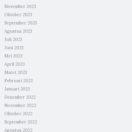
November 2023
Oktober 2023
September 2023
Agustus 2023
Juli 2023
Juni 2023
Mei 2023
April 2023
Maret 2023
Februari 2023
Januari 2023
Desember 2022
November 2022
Oktober 2022
September 2022
Agustus 2022