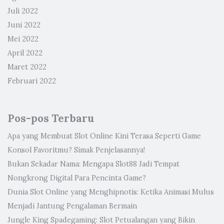
Juli 2022
Juni 2022
Mei 2022
April 2022
Maret 2022
Februari 2022
Pos-pos Terbaru
Apa yang Membuat Slot Online Kini Terasa Seperti Game
Konsol Favoritmu? Simak Penjelasannya!
Bukan Sekadar Nama: Mengapa Slot88 Jadi Tempat
Nongkrong Digital Para Pencinta Game?
Dunia Slot Online yang Menghipnotis: Ketika Animasi Mulus
Menjadi Jantung Pengalaman Bermain
Jungle King Spadegaming: Slot Petualangan yang Bikin