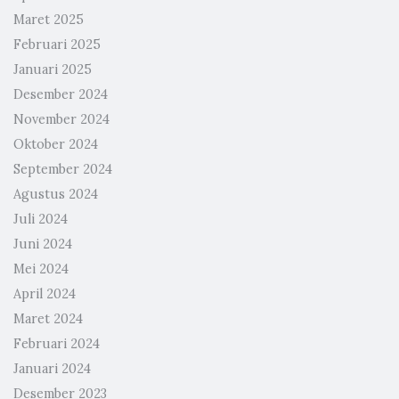
Maret 2025
Februari 2025
Januari 2025
Desember 2024
November 2024
Oktober 2024
September 2024
Agustus 2024
Juli 2024
Juni 2024
Mei 2024
April 2024
Maret 2024
Februari 2024
Januari 2024
Desember 2023