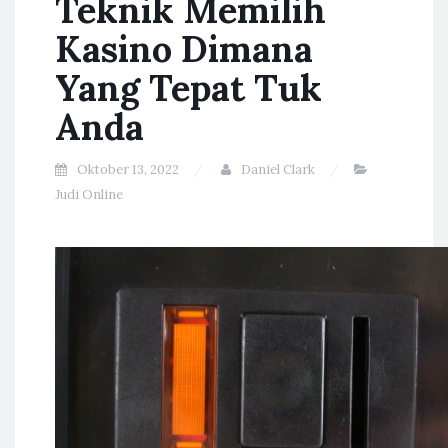
Teknik Memilih
Kasino Dimana
Yang Tepat Tuk
Anda
Oktober 13, 2022
Daniel Clark
Judi Online