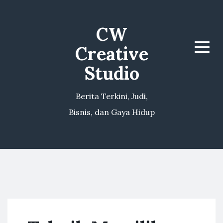
CW
Creative
Menu
Studio
Berita Terkini, Judi,
Bisnis, dan Gaya Hidup