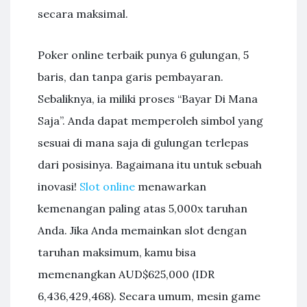
secara maksimal.
Poker online terbaik punya 6 gulungan, 5
baris, dan tanpa garis pembayaran.
Sebaliknya, ia miliki proses “Bayar Di Mana
Saja”. Anda dapat memperoleh simbol yang
sesuai di mana saja di gulungan terlepas
dari posisinya. Bagaimana itu untuk sebuah
inovasi!
Slot online
menawarkan
kemenangan paling atas 5,000x taruhan
Anda. Jika Anda memainkan slot dengan
taruhan maksimum, kamu bisa
memenangkan AUD$625,000 (IDR
6,436,429,468). Secara umum, mesin game