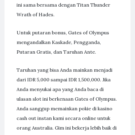
ini sama bersama dengan Titan Thunder
Wrath of Hades.
Untuk putaran bonus, Gates of Olympus
mengandalkan Kaskade, Pengganda,
Putaran Gratis, dan Taruhan Ante.
Taruhan yang bisa Anda mainkan menjadi
dari IDR 5,000 sampai IDR 1,500,000. Jika
Anda menyukai apa yang Anda baca di
ulasan slot ini berkenaan Gates of Olympus.
Anda sanggup memainkan pokie di kasino
cash out instan kami secara online untuk
orang Australia. Gim ini bekerja lebih baik di