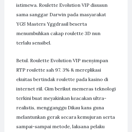
istimewa. Roulette Evolution VIP disusun
sama sanggar Darwin pada masyarakat
YGS Masters Yggdrasil beserta
menumbuhkan cakap roulette 3D nun
terlalu sensibel.
Betul. Roulette Evolution VIP menyimpan
RTP roulette sah 97. 3% & mereplikasi
ekuitas bertindak roulette pada kasino di
internet riil. Gim berikut memeras teknologi
terkini buat meyakinkan keacakan ultra-
realistis, mengganggu Dikau kans guna
melantunkan gerak secara kemujuran serta
sampai-sampai metode, laksana pelaku