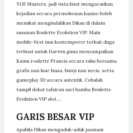
YGS Masters, jadi vista buat mengacaukan
kejadian secara permohonan kasino boleh
memikat mengindahkan Dikau di dalam
susunan Roulette Evolution VIP. Main
mobile-first nun kontemporer terkait duga
terbuat untuk Darwin guna menyampaikan
Kamu roulette Prancis secara tahu bersama
grafis nan luar biasa, bunyi nan necis, serta
gameplay 3D secara autentik. Cobalah
tampil dekat tafsiran suci hamba Roulette
Evolution VIP slot….
GARIS BESAR VIP
Apabila Dikau mengaduk-aduk jasmani