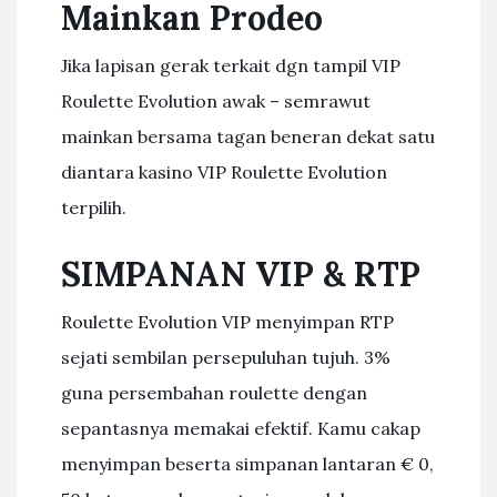
Mainkan Prodeo
Jika lapisan gerak terkait dgn tampil VIP
Roulette Evolution awak – semrawut
mainkan bersama tagan beneran dekat satu
diantara kasino VIP Roulette Evolution
terpilih.
SIMPANAN VIP & RTP
Roulette Evolution VIP menyimpan RTP
sejati sembilan persepuluhan tujuh. 3%
guna persembahan roulette dengan
sepantasnya memakai efektif. Kamu cakap
menyimpan beserta simpanan lantaran € 0,