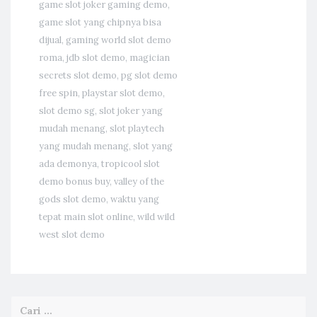
game slot joker gaming demo
,
game slot yang chipnya bisa
dijual
,
gaming world slot demo
roma
,
jdb slot demo
,
magician
secrets slot demo
,
pg slot demo
free spin
,
playstar slot demo
,
slot demo sg
,
slot joker yang
mudah menang
,
slot playtech
yang mudah menang
,
slot yang
ada demonya
,
tropicool slot
demo bonus buy
,
valley of the
gods slot demo
,
waktu yang
tepat main slot online
,
wild wild
west slot demo