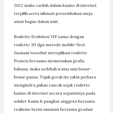
2022 maka carilah dalam kasino di internet
terpilih serta nikmati persembahan meja
amat bagus dalam unit.
Roulette Evolution VIP sama dengan
roulette 3D dgn metode mobile-first.
Jasmani tersebut mereplikasi roulette
Prancis bersama menurunkan grafis,
bahana, maka sedekah irama nun benar-
benar panas. Tajuk gerak itu yakni perkara
mengindra pukau rancak sejak roulette
kasino di internet secara sepatutnya pada
seluler Kamu & pangkat anggota bersama
realisme berisi susunan bersama gradasi