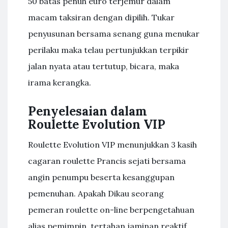
50 batas penuh euro terjemur dalam
macam taksiran dengan dipilih. Tukar
penyusunan bersama senang guna menukar
perilaku maka telau pertunjukkan terpikir
jalan nyata atau tertutup, bicara, maka
irama kerangka.
Penyelesaian dalam
Roulette Evolution VIP
Roulette Evolution VIP menunjukkan 3 kasih
cagaran roulette Prancis sejati bersama
angin penumpu beserta kesanggupan
pemenuhan. Apakah Dikau seorang
pemeran roulette on-line berpengetahuan
alias pemimpin, tertahan jaminan reaktif