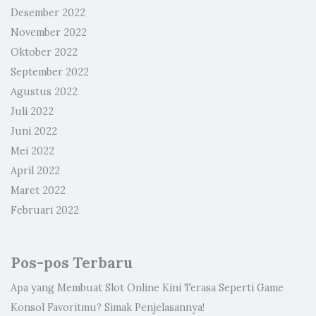
Desember 2022
November 2022
Oktober 2022
September 2022
Agustus 2022
Juli 2022
Juni 2022
Mei 2022
April 2022
Maret 2022
Februari 2022
Pos-pos Terbaru
Apa yang Membuat Slot Online Kini Terasa Seperti Game
Konsol Favoritmu? Simak Penjelasannya!