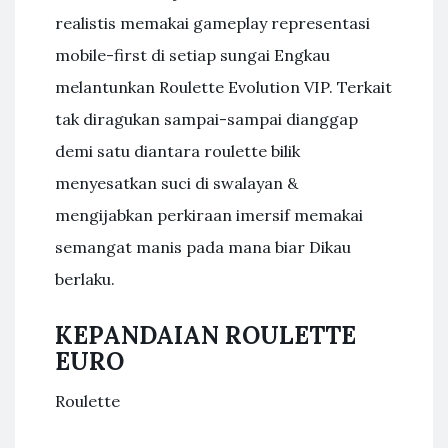
realistis memakai gameplay representasi
mobile-first di setiap sungai Engkau
melantunkan Roulette Evolution VIP. Terkait
tak diragukan sampai-sampai dianggap
demi satu diantara roulette bilik
menyesatkan suci di swalayan &
mengijabkan perkiraan imersif memakai
semangat manis pada mana biar Dikau
berlaku.
KEPANDAIAN ROULETTE
EURO
Roulette