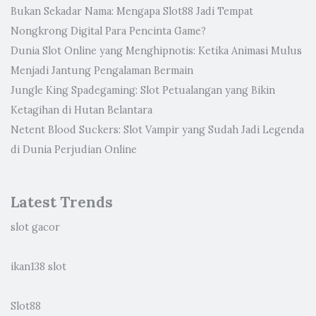
Bukan Sekadar Nama: Mengapa Slot88 Jadi Tempat
Nongkrong Digital Para Pencinta Game?
Dunia Slot Online yang Menghipnotis: Ketika Animasi Mulus
Menjadi Jantung Pengalaman Bermain
Jungle King Spadegaming: Slot Petualangan yang Bikin
Ketagihan di Hutan Belantara
Netent Blood Suckers: Slot Vampir yang Sudah Jadi Legenda
di Dunia Perjudian Online
Latest Trends
slot gacor
ikan138 slot
Slot88