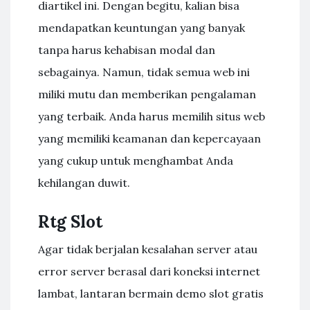
diartikel ini. Dengan begitu, kalian bisa
mendapatkan keuntungan yang banyak
tanpa harus kehabisan modal dan
sebagainya. Namun, tidak semua web ini
miliki mutu dan memberikan pengalaman
yang terbaik. Anda harus memilih situs web
yang memiliki keamanan dan kepercayaan
yang cukup untuk menghambat Anda
kehilangan duwit.
Rtg Slot
Agar tidak berjalan kesalahan server atau
error server berasal dari koneksi internet
lambat, lantaran bermain demo slot gratis