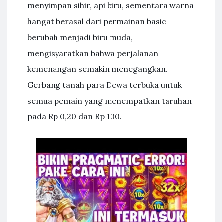
menyimpan sihir, api biru, sementara warna
hangat berasal dari permainan basic
berubah menjadi biru muda,
mengisyaratkan bahwa perjalanan
kemenangan semakin menegangkan.
Gerbang tanah para Dewa terbuka untuk
semua pemain yang menempatkan taruhan
pada Rp 0,20 dan Rp 100.