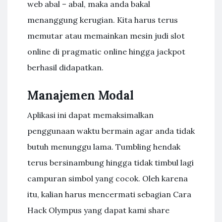
web abal – abal, maka anda bakal
menanggung kerugian. Kita harus terus
memutar atau memainkan mesin judi slot
online di pragmatic online hingga jackpot
berhasil didapatkan.
Manajemen Modal
Aplikasi ini dapat memaksimalkan
penggunaan waktu bermain agar anda tidak
butuh menunggu lama. Tumbling hendak
terus bersinambung hingga tidak timbul lagi
campuran simbol yang cocok. Oleh karena
itu, kalian harus mencermati sebagian Cara
Hack Olympus yang dapat kami share