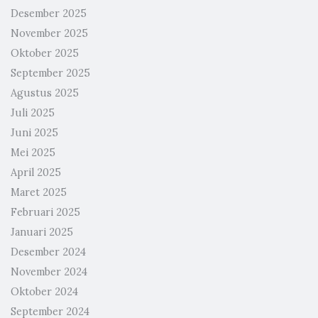
Desember 2025
November 2025
Oktober 2025
September 2025
Agustus 2025
Juli 2025
Juni 2025
Mei 2025
April 2025
Maret 2025
Februari 2025
Januari 2025
Desember 2024
November 2024
Oktober 2024
September 2024