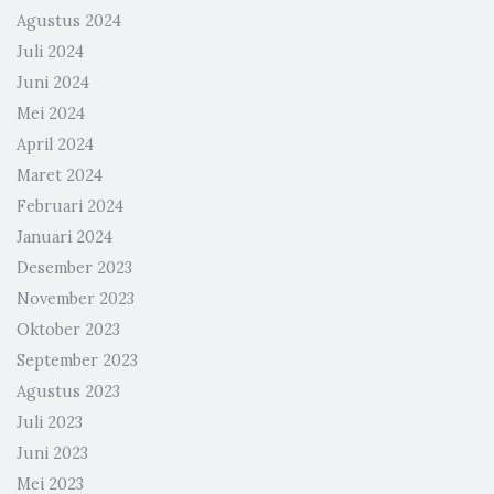
Agustus 2024
Juli 2024
Juni 2024
Mei 2024
April 2024
Maret 2024
Februari 2024
Januari 2024
Desember 2023
November 2023
Oktober 2023
September 2023
Agustus 2023
Juli 2023
Juni 2023
Mei 2023