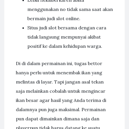
menggunakan no tidak sama saat akan
bermain judi slot online.
Situs judi slot bersama dengan cara
tidak langsung mempunyai akibat
positif ke dalam kehidupan warga.
Di di dalam permainan ini, tugas bettor
hanya perlu untuk menembak ikan yang
melintas di layar. Tapi jangan asal tekan
saja melainkan cobalah untuk mengincar
ikan besar agar hasil yang Anda terima di
dalamnya pun juga maksimal. Permainan
pun dapat dimainkan dimana saja dan
playerpun tidak harus datang ke suatu