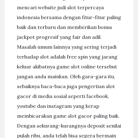
mencari website judi slot terpercaya
indonesia bersama dengan fitur-fitur paling
baik dan terbaru dan memberikan bonus
jackpot progresif yang fair dan adil.
Masalah umum lainnya yang sering terjadi
terhadap slot adalah free spin yang jarang
keluar akibatnya game slot online tersebut
jangan anda mainkan. Oleh gara-gara itu,
sebaiknya baca-baca juga pengertian slot
gacor di media sosial seperti facebook,
youtube dan instagram yang kerap
membicarakan game slot gacor paling baik.
Dengan sekurang-kurangnya deposit senilai
pulah ribu, anda telah bisa segera bermain