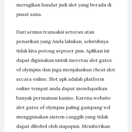
merugikan bandar judi slot yang berada di
pusat sana.
Dari semua transaksi setoran atau
penarikan yang Anda lakukan, seluruhnya
tidak kita potong sepeser pun. Aplikasi ini
dapat digunakan untuk meretas slot gates
of olympus dan juga menjalankan cheat slot
secara online. Slot apk adalah platform
online tempat anda dapat mendapatkan
banyak permainan kasino. Karena website
slot gates of olympus paling gampang wd
menggunakan sistem canggih yang tidak
dapat dibobol oleh siapapun. Memberikan