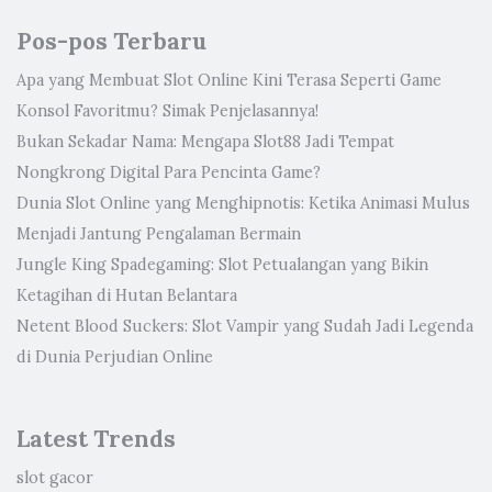
Pos-pos Terbaru
Apa yang Membuat Slot Online Kini Terasa Seperti Game
Konsol Favoritmu? Simak Penjelasannya!
Bukan Sekadar Nama: Mengapa Slot88 Jadi Tempat
Nongkrong Digital Para Pencinta Game?
Dunia Slot Online yang Menghipnotis: Ketika Animasi Mulus
Menjadi Jantung Pengalaman Bermain
Jungle King Spadegaming: Slot Petualangan yang Bikin
Ketagihan di Hutan Belantara
Netent Blood Suckers: Slot Vampir yang Sudah Jadi Legenda
di Dunia Perjudian Online
Latest Trends
slot gacor