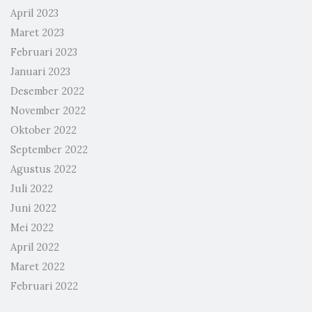
April 2023
Maret 2023
Februari 2023
Januari 2023
Desember 2022
November 2022
Oktober 2022
September 2022
Agustus 2022
Juli 2022
Juni 2022
Mei 2022
April 2022
Maret 2022
Februari 2022