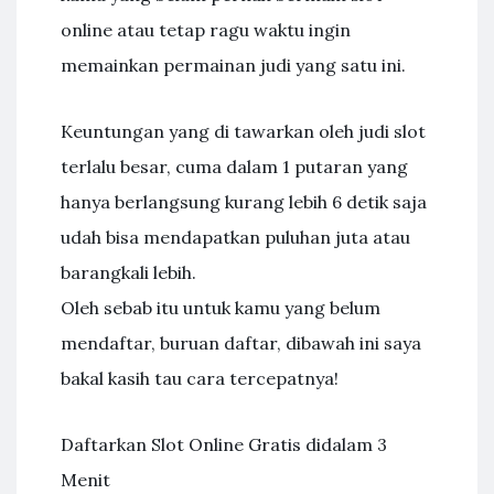
online atau tetap ragu waktu ingin
memainkan permainan judi yang satu ini.
Keuntungan yang di tawarkan oleh judi slot
terlalu besar, cuma dalam 1 putaran yang
hanya berlangsung kurang lebih 6 detik saja
udah bisa mendapatkan puluhan juta atau
barangkali lebih.
Oleh sebab itu untuk kamu yang belum
mendaftar, buruan daftar, dibawah ini saya
bakal kasih tau cara tercepatnya!
Daftarkan Slot Online Gratis didalam 3
Menit