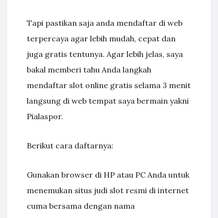
Tapi pastikan saja anda mendaftar di web
terpercaya agar lebih mudah, cepat dan
juga gratis tentunya. Agar lebih jelas, saya
bakal memberi tahu Anda langkah
mendaftar slot online gratis selama 3 menit
langsung di web tempat saya bermain yakni
Pialaspor.
Berikut cara daftarnya:
Gunakan browser di HP atau PC Anda untuk
menemukan situs judi slot resmi di internet
cuma bersama dengan nama