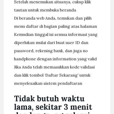
Setelah menemukan situsnya, cukup klik
tautan untuk membuka beranda
Di beranda web Anda, temukan dan pilih
menu daftar di bagian paling atas halaman
Kemudian tinggal isi semua informasi yang
diperlukan mulai dari buat user ID dan
password, rekening bank, dan juga no
handphone dengan information yang valid
Jika Anda telah memasukkan kode validasi
dan klik tombol ‘Daftar Sekarang’ untuk
menyelesaikan sistem pendaftaran
Tidak butuh waktu
lama, sekitar 3 menit