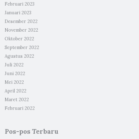
Februari 2023
Januari 2023
Desember 2022
November 2022
Oktober 2022
September 2022
Agustus 2022
Juli 2022
Juni 2022
Mei 2022
April 2022
Maret 2022
Februari 2022
Pos-pos Terbaru