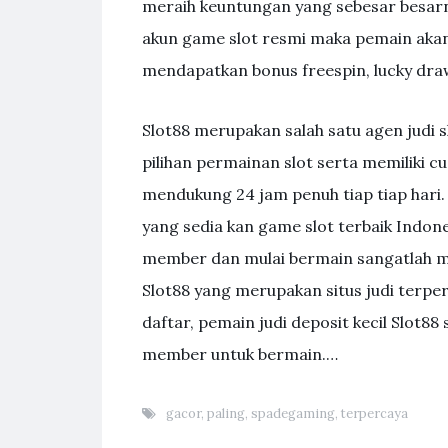
meraih keuntungan yang sebesar besa
akun game slot resmi maka pemain aka
mendapatkan bonus freespin, lucky draw
Slot88 merupakan salah satu agen judi s
pilihan permainan slot serta memiliki c
mendukung 24 jam penuh tiap tiap hari. 
yang sedia kan game slot terbaik Indon
member dan mulai bermain sangatlah mu
Slot88 yang merupakan situs judi terp
daftar, pemain judi deposit kecil Slot8
member untuk bermain.…
gacor
,
paling
,
spadegaming
,
terpercaya