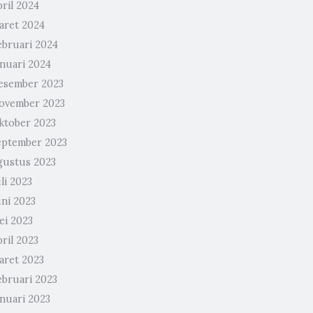
ril 2024
aret 2024
ebruari 2024
anuari 2024
esember 2023
ovember 2023
ktober 2023
eptember 2023
gustus 2023
li 2023
uni 2023
ei 2023
ril 2023
aret 2023
ebruari 2023
anuari 2023