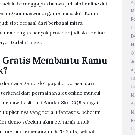
Ap
 selalu beranggapan bahwa judi slot online duit
M
enangkan maxwin di game muliaslot. Kamu
F
udi slot berasal dari berbagai mitra
J
sama dengan banyak provider judi slot online
D
yer terlalu tinggi.
N
O
t Gratis Membantu Kamu
S
k?
A
Ju
diantara game slot populer berasal dari
J
g terkenal dari permainan slot online muncul
M
line duwit asli dari Bandar Slot CQ9 sangat
Ap
ltiplier nya yang terlalu fantastis. Sebelum
M
F
lot demo sebelum akan bertaruh untuk
J
gar meraih kemenangan. RTG Slots, sebuah