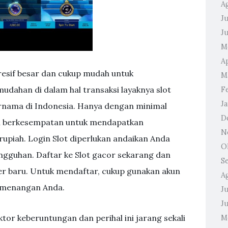
A
Ju
J
M
A
resif besar dan cukup mudah untuk
M
dahan di dalam hal transaksi layaknya slot
F
J
ernama di Indonesia. Hanya dengan minimal
D
dan berkesempatan untuk mendapatkan
N
upiah. Login Slot diperlukan andaikan Anda
O
gguhan. Daftar ke Slot gacor sekarang dan
S
 baru. Untuk mendaftar, cukup gunakan akun
A
emenangan Anda.
Ju
J
ktor keberuntungan dan perihal ini jarang sekali
M