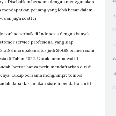
sl
rnya. Disebabkan bersama dengan menggunakan
n mendapatkan peluang yang lebih besar dalam
ik
, dan juga scatter.
S
lot online terbaik di Indonesia dengan banyak
ustomer service profesional yang siap
i
Slot88 merupakan situs judi Slot88 online resmi
esia di Tahun 2022. Untuk mempunyai id
sl
dah, bettor hanya perlu mendaftarkan diri di
h
ercaya. Cukup bersama menghimpit tombol
8 sudah dapat laksanakan sistem pendaftaran id
Sl