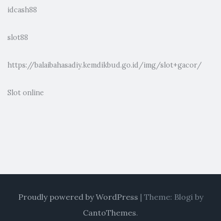
idcash88
slot88
https://balaibahasadiy.kemdikbud.go.id/img/slot+gacor/
Slot online
Proudly powered by WordPress
|
Theme: Blogi by
CantoThemes
.