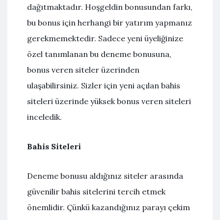
dağıtmaktadır. Hoşgeldin bonusundan farkı,
bu bonus için herhangi bir yatırım yapmanız
gerekmemektedir. Sadece yeni üyeliğinize
özel tanımlanan bu deneme bonusuna,
bonus veren siteler üzerinden
ulaşabilirsiniz. Sizler için yeni açılan bahis
siteleri üzerinde yüksek bonus veren siteleri
inceledik.
Bahis Siteleri
Deneme bonusu aldığınız siteler arasında
güvenilir bahis sitelerini tercih etmek
önemlidir. Çünkü kazandığınız parayı çekim