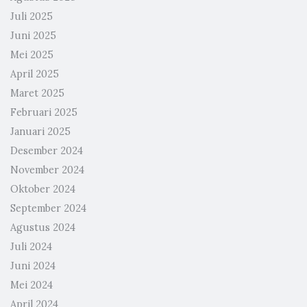
Juli 2025
Juni 2025
Mei 2025
April 2025
Maret 2025
Februari 2025
Januari 2025
Desember 2024
November 2024
Oktober 2024
September 2024
Agustus 2024
Juli 2024
Juni 2024
Mei 2024
April 2024