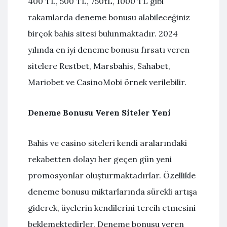
400 TL, 500 TL, 750tL, 1000 TL gibi
rakamlarda deneme bonusu alabileceğiniz
birçok bahis sitesi bulunmaktadır. 2024
yılında en iyi deneme bonusu fırsatı veren
sitelere Restbet, Marsbahis, Sahabet,
Mariobet ve CasinoMobi örnek verilebilir.
Deneme Bonusu Veren Siteler Yeni
Bahis ve casino siteleri kendi aralarındaki
rekabetten dolayı her geçen gün yeni
promosyonlar oluşturmaktadırlar. Özellikle
deneme bonusu miktarlarında sürekli artışa
giderek, üyelerin kendilerini tercih etmesini
beklemektedirler. Deneme bonusu veren