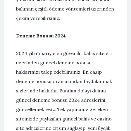
bulunan çeşitli ödeme yöntemleri üzerinden
çekim verebilirsiniz.
Deneme Bonusu 2024
2024 yılı itibariyle en güvenilir bahis siteleri
üzerinden güncel deneme bonusu
haklarınızı talep edebilirsiniz. En cazip
deneme bonusu oranlarından faydalanmak
sizlerinde hakkıdır. Bundan dolayı daima
güncel deneme bonusu 2024 adreslerini
güncellemekteyiz. Tek yapmanız gereken
sitemizde paylaşılan güncel bahis ve casino
site adreslerine erişim sağlayıp, yeni üyelik