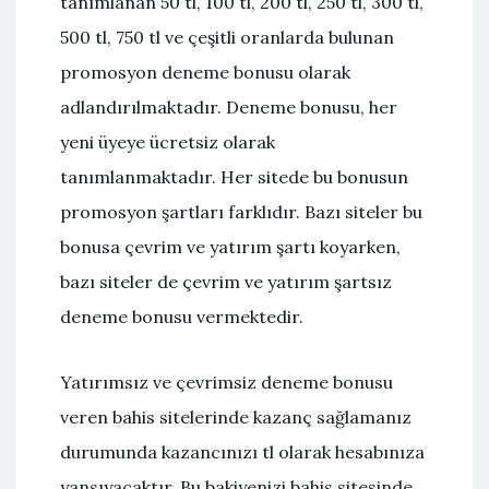
tanımlanan 50 tl, 100 tl, 200 tl, 250 tl, 300 tl,
500 tl, 750 tl ve çeşitli oranlarda bulunan
promosyon deneme bonusu olarak
adlandırılmaktadır. Deneme bonusu, her
yeni üyeye ücretsiz olarak
tanımlanmaktadır. Her sitede bu bonusun
promosyon şartları farklıdır. Bazı siteler bu
bonusa çevrim ve yatırım şartı koyarken,
bazı siteler de çevrim ve yatırım şartsız
deneme bonusu vermektedir.
Yatırımsız ve çevrimsiz deneme bonusu
veren bahis sitelerinde kazanç sağlamanız
durumunda kazancınızı tl olarak hesabınıza
yansıyacaktır. Bu bakiyenizi bahis sitesinde