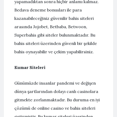
yapamadıktan sonra hiçbir anlamı kalmaz.
Bedava deneme bonusları ile para
kazanabileceğiniz güvenilir bahis siteleri
arasında Jojobet, Betbaba, Betwoon,
Superbahis gibi siteler bulunmaktadır. Bu
bahis siteleri üzerinden güvenli bir şekilde
bahis oynayabilir ve çekim yapabilirsiniz.
Kumar Siteleri
Günümüzde insanlar pandemi ve değişen
dünya şartlarından dolayı canlı casinolara
gitmekte zorlanmaktadır. Bu duruma en iyi
çözümü de online casino ve bahis siteleri
getirmiştir. Bu kumar siteleri üzerinden