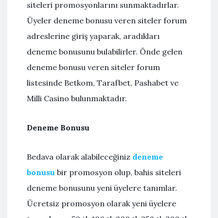
siteleri promosyonlarını sunmaktadırlar.
Üyeler deneme bonusu veren siteler forum
adreslerine giriş yaparak, aradıkları
deneme bonusunu bulabilirler. Önde gelen
deneme bonusu veren siteler forum
listesinde Betkom, Tarafbet, Pashabet ve
Milli Casino bulunmaktadır.
Deneme Bonusu
Bedava olarak alabileceğiniz
deneme
bonusu
bir promosyon olup, bahis siteleri
deneme bonusunu yeni üyelere tanımlar.
Ücretsiz promosyon olarak yeni üyelere