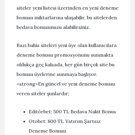
siteler yeni listesi üzerinden en yeni deneme
bonusu miktarlarına ulaşabilir, bu sitelerden
bedava bonusunuzu alabilirsiniz.
Bazı bahis siteleri yeni üye olan kullanıcılara
deneme bonusu promosyonunu sunmakta
oldukça geç kalsada, her gün birçok site bu
bonusu üyelerine sunmaya başlıyor.
<strong>En güncel ve yeni deneme bonusu
veren siteler şunlardır;
Editörbet: 500 TL Bedava Nakit Bonus
Otobet: 800 TL Yatırım Şartsız
Deneme Bonusu