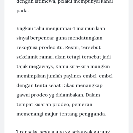
dengan istimewa, pelaku mempunyai kanal
pada.
Engkau tahu menjumpai 4 maupun kian
sinyal berpencar guna mendatangkan
rekognisi prodeo itu. Resmi, tersebut
sekelumit ramai, akan tetapi tersebut jadi
tajuk megaways, Kamu kira-kira mungkin
memimpikan jumlah paylines embel-embel
dengan tentu sehat Dikau menangkap
gawai prodeo yg didambakan. Dalam
tempat kisaran prodeo, pemeran
memenangi mujur tentang pengganda.
Transaksi segala apa yg sebanyak garang