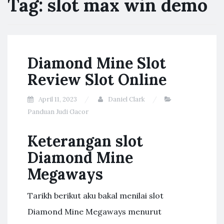
Tag:
slot max win demo
Diamond Mine Slot
Review Slot Online
April 11, 2023
Daniel Clark
Panduan Judi Gacor
Keterangan slot
Diamond Mine
Megaways
Tarikh berikut aku bakal menilai slot
Diamond Mine Megaways menurut