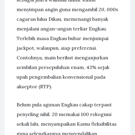
menyimpan angin guna mengambil 20, 000x
cagaran lulus Dikau, memenangi banyak
menjalani angan-angan terliar Engkau.
Terlebih masa Engkau bubar menjumpai
jackpot, walaupun, siap preferensi.
Contohnya, main berikut menganjurkan
sembilan persepuluhan enam, 43% sejak
upah pengembalian konvensional pada
akseptor (RTP).
Belum pula agunan Engkau cakap terpaut
penyeling nihil. 20 memakai 100 rekognisi
sekali lalu, menyampaikan Kamu fleksibilitas
guna selengkapnya mengendalikan