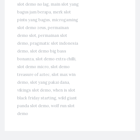
slot demo no lag
,
main slot yang
bagus jam berapa
,
merk slot
pintu yang bagus
,
microgaming
slot demo zeus
,
permainan
demo slot
,
permainan slot
demo
,
pragmatic slot indonesia
demo
,
slot demo big bass
bonanza
,
slot demo extra chilli
,
slot demo micro
,
slot demo
treasure of aztec
,
slot max win
demo
,
slot yang pakai dana
,
vikings slot demo
,
when is slot
black friday starting
,
wild giant
panda slot demo
,
wolf run slot
demo