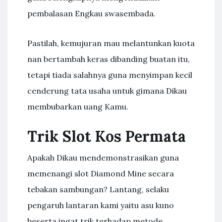
pembalasan Engkau swasembada.
Pastilah, kemujuran mau melantunkan kuota
nan bertambah keras dibanding buatan itu,
tetapi tiada salahnya guna menyimpan kecil
cenderung tata usaha untuk gimana Dikau
membubarkan uang Kamu.
Trik Slot Kos Permata
Apakah Dikau mendemonstrasikan guna
memenangi slot Diamond Mine secara
tebakan sambungan? Lantang, selaku
pengaruh lantaran kami yaitu asu kuno
beserta ingat trik terhadap metode