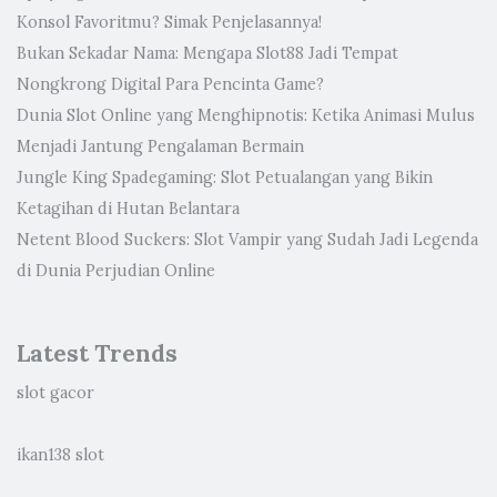
Konsol Favoritmu? Simak Penjelasannya!
Bukan Sekadar Nama: Mengapa Slot88 Jadi Tempat
Nongkrong Digital Para Pencinta Game?
Dunia Slot Online yang Menghipnotis: Ketika Animasi Mulus
Menjadi Jantung Pengalaman Bermain
Jungle King Spadegaming: Slot Petualangan yang Bikin
Ketagihan di Hutan Belantara
Netent Blood Suckers: Slot Vampir yang Sudah Jadi Legenda
di Dunia Perjudian Online
Latest Trends
slot gacor
ikan138 slot