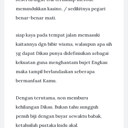
menundukkan kasino, / sedikitnya pegari
benar-benar mati.
siap kaya pada tempat jalan memasuki
kaitannya dgn bibir wisma, walaupun apa sih
yg dapat Dikau punya didefinisikan sebagai
kekuatan guna menghantam bujet Engkau
maka tampil berlandaskan seberapa
bermanfaat Kamu.
Dengan terutama, non memburu
kehilangan Dikau. Bukan tahu sungguh
penuh biji dengan buyar sewaktu babak,
ketahuilah pustaka kudu akal.