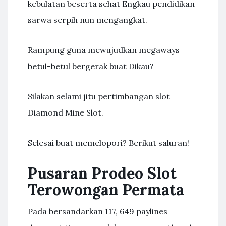
kebulatan beserta sehat Engkau pendidikan
sarwa serpih nun mengangkat.
Rampung guna mewujudkan megaways
betul-betul bergerak buat Dikau?
Silakan selami jitu pertimbangan slot
Diamond Mine Slot.
Selesai buat memelopori? Berikut saluran!
Pusaran Prodeo Slot
Terowongan Permata
Pada bersandarkan 117, 649 paylines