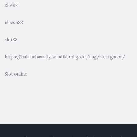
Slot88
idcash88
slot88
https://balaibahasadiy.kemdikbud.go.id/img/slot+gacor/
Slot online