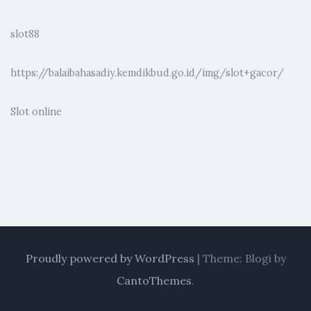
slot88
https://balaibahasadiy.kemdikbud.go.id/img/slot+gacor/
Slot online
Proudly powered by WordPress
|
Theme: Blogi by
CantoThemes
.