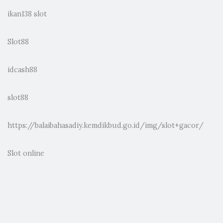
ikan138 slot
Slot88
idcash88
slot88
https://balaibahasadiy.kemdikbud.go.id/img/slot+gacor/
Slot online