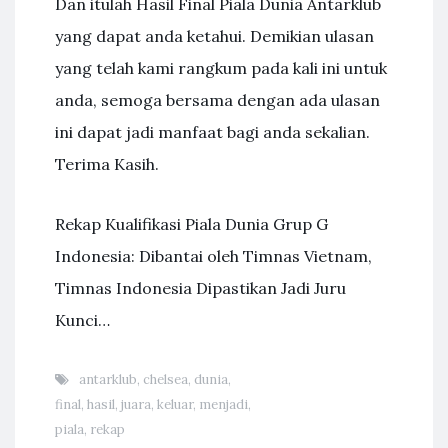
Dan itulah Hasil Final Piala Dunia Antarklub
yang dapat anda ketahui. Demikian ulasan
yang telah kami rangkum pada kali ini untuk
anda, semoga bersama dengan ada ulasan
ini dapat jadi manfaat bagi anda sekalian.
Terima Kasih.
Rekap Kualifikasi Piala Dunia Grup G
Indonesia: Dibantai oleh Timnas Vietnam,
Timnas Indonesia Dipastikan Jadi Juru
Kunci…
antarklub
,
chelsea
,
dunia
,
final
,
hasil
,
juara
,
keluar
,
menjadi
,
piala
,
rekap