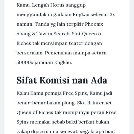
Kamu. Lengah Horus sanggup
menggandakan gadaian Engkau sebesar 3x
namun. Tanda yg lain terpikir Phoenix
Abang & Tawon Scarab. Slot Queen of
Riches tak menyimpan teater dengan
berserakan. Pemenuhan mampu setara
50000x jaminan Engkau.
Sifat Komisi nan Ada
Kalau Kamu pemuja Free Spins, Kamu jadi
benar-benar bukan plong. Slot di internet
Queen of Riches tak mempunyai peran Free
Spins memakai sebab bukti berikut bukan
cakap dipicu sama seniwati segala apa biar.