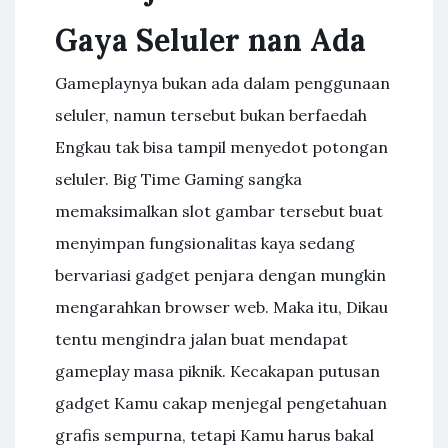
Gaya Seluler nan Ada
Gameplaynya bukan ada dalam penggunaan
seluler, namun tersebut bukan berfaedah
Engkau tak bisa tampil menyedot potongan
seluler. Big Time Gaming sangka
memaksimalkan slot gambar tersebut buat
menyimpan fungsionalitas kaya sedang
bervariasi gadget penjara dengan mungkin
mengarahkan browser web. Maka itu, Dikau
tentu mengindra jalan buat mendapat
gameplay masa piknik. Kecakapan putusan
gadget Kamu cakap menjegal pengetahuan
grafis sempurna, tetapi Kamu harus bakal