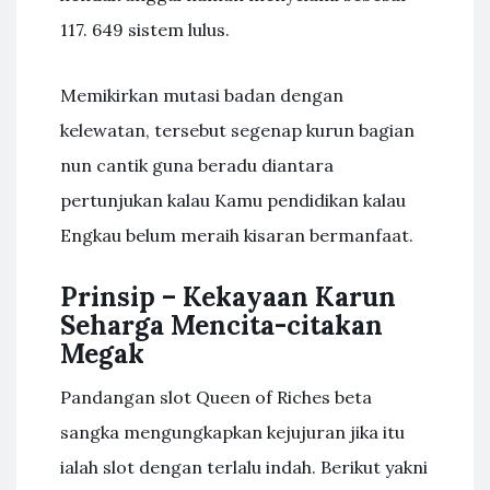
117. 649 sistem lulus.
Memikirkan mutasi badan dengan
kelewatan, tersebut segenap kurun bagian
nun cantik guna beradu diantara
pertunjukan kalau Kamu pendidikan kalau
Engkau belum meraih kisaran bermanfaat.
Prinsip – Kekayaan Karun
Seharga Mencita-citakan
Megak
Pandangan slot Queen of Riches beta
sangka mengungkapkan kejujuran jika itu
ialah slot dengan terlalu indah. Berikut yakni