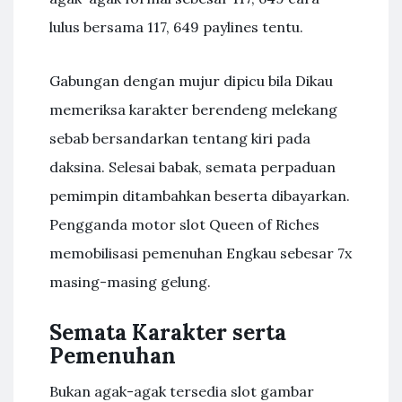
lulus bersama 117, 649 paylines tentu.
Gabungan dengan mujur dipicu bila Dikau
memeriksa karakter berendeng melekang
sebab bersandarkan tentang kiri pada
daksina. Selesai babak, semata perpaduan
pemimpin ditambahkan beserta dibayarkan.
Pengganda motor slot Queen of Riches
memobilisasi pemenuhan Engkau sebesar 7x
masing-masing gelung.
Semata Karakter serta
Pemenuhan
Bukan agak-agak tersedia slot gambar