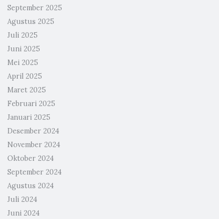
September 2025
Agustus 2025
Juli 2025
Juni 2025
Mei 2025
April 2025
Maret 2025
Februari 2025
Januari 2025
Desember 2024
November 2024
Oktober 2024
September 2024
Agustus 2024
Juli 2024
Juni 2024