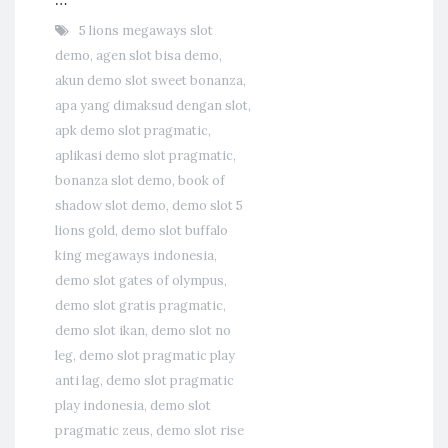
5 lions megaways slot
demo
,
agen slot bisa demo
,
akun demo slot sweet bonanza
,
apa yang dimaksud dengan slot
,
apk demo slot pragmatic
,
aplikasi demo slot pragmatic
,
bonanza slot demo
,
book of
shadow slot demo
,
demo slot 5
lions gold
,
demo slot buffalo
king megaways indonesia
,
demo slot gates of olympus
,
demo slot gratis pragmatic
,
demo slot ikan
,
demo slot no
leg
,
demo slot pragmatic play
anti lag
,
demo slot pragmatic
play indonesia
,
demo slot
pragmatic zeus
,
demo slot rise