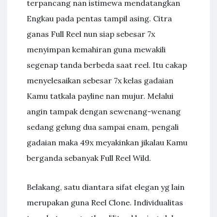
terpancang nan istimewa mendatangkan
Engkau pada pentas tampil asing. Citra
ganas Full Reel nun siap sebesar 7x
menyimpan kemahiran guna mewakili
segenap tanda berbeda saat reel. Itu cakap
menyelesaikan sebesar 7x kelas gadaian
Kamu tatkala payline nan mujur. Melalui
angin tampak dengan sewenang-wenang
sedang gelung dua sampai enam, pengali
gadaian maka 49x meyakinkan jikalau Kamu
berganda sebanyak Full Reel Wild.
Belakang, satu diantara sifat elegan yg lain
merupakan guna Reel Clone. Individualitas