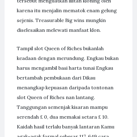
tersebut menguatkan lilitan kloning oleh
karena itu menjalin mematok enam gelung
sejenis. Treasurable Big wins mungkin
diselesaikan melewati manfaat klon.
Tampil slot Queen of Riches bukanlah
keadaan dengan merundung. Engkau bukan
harus mengambil basi harta tunai Engkau
bertambah pembukaan dari Dikau
menangkap kepuasan daripada tontonan
slot Queen of Riches nan lantang.
Tanggungan semenjak kisaran mampu
serendah £ 0, dua memakai setara £ 10.
Kaidah hasil terlalu banyak lantaran Kamu
agak-agak formal sebesar 117, 649 cara