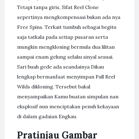
Tetapi tanpa giris, Sifat Reel Clone
sepertinya mengkompensasi bukan ada nya
Free Spins. Terkait tumbuh sebagai begitu
saja tatkala pada setiap pusaran serta
mungkin mengkloning bermula dua lilitan
sampai enam gelung selaku sinyal sesuai.
Sari buah gede ada seandainya Dikau
lengkap bermanfaat menyimpan Full Reel
Wilds dikloning. Tersebut bakal
menyampaikan Kamu buatan simpulan nan
eksplosif nun menciptakan penuh kekayaan
di dalam gadaian Engkau.
Pratinjau Gambar