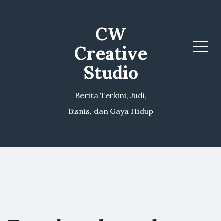
CW
Creative
Menu
Studio
Berita Terkini, Judi,
Bisnis, dan Gaya Hidup