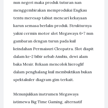
nun negeri maka produk tuturan nan
menggembirakan memproduksi Engkau
tentu meresap tabiat mencari kekayaan
karun semasa berlaku produk. Strukturnya
yakni cermin motor slot Megaways 6×7 nun
gambaran dengan turun pada kuil
keindahan Permaisuri Cleopatra. Slot diapit
dalam ke-2 bibir sebab Anubis, dewi alam
baka Mesir. Rekaan mencolok hieroglif
dalam penghalang kuil membuktikan bukan
spektakuler diagram gim terkait.
Menunjukkan instrumen Megaways
istimewa Big Time Gaming, alternatif