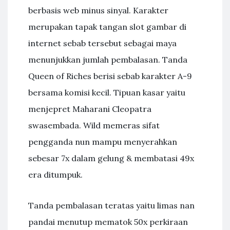
berbasis web minus sinyal. Karakter
merupakan tapak tangan slot gambar di
internet sebab tersebut sebagai maya
menunjukkan jumlah pembalasan. Tanda
Queen of Riches berisi sebab karakter A-9
bersama komisi kecil. Tipuan kasar yaitu
menjepret Maharani Cleopatra
swasembada. Wild memeras sifat
pengganda nun mampu menyerahkan
sebesar 7x dalam gelung & membatasi 49x
era ditumpuk.
Tanda pembalasan teratas yaitu limas nan
pandai menutup mematok 50x perkiraan