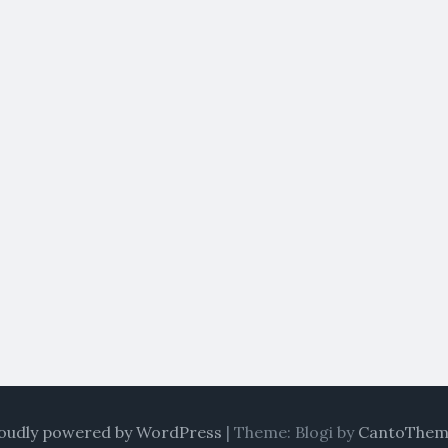
oudly powered by WordPress
|
Theme: Blogi by
CantoThem