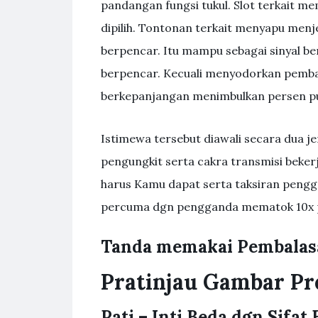
pandangan fungsi tukul. Slot terkait me
dipilih. Tontonan terkait menyapu men
berpencar. Itu mampu sebagai sinyal be
berpencar. Kecuali menyodorkan pembal
berkepanjangan menimbulkan persen p
Istimewa tersebut diawali secara dua j
pengungkit serta cakra transmisi bek
harus Kamu dapat serta taksiran peng
percuma dgn pengganda mematok 10x pa
Tanda memakai Pembalas
Pratinjau Gambar Pr
Pati – Inti Beda dgn Sifat