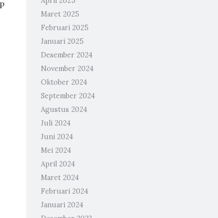
April 2025
ap
Maret 2025
Februari 2025
Januari 2025
Desember 2024
November 2024
Oktober 2024
September 2024
Agustus 2024
Juli 2024
Juni 2024
Mei 2024
April 2024
Maret 2024
Februari 2024
Januari 2024