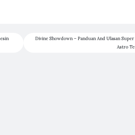
esin
Divine Showdown – Panduan And Ulasan Super 
Astro T