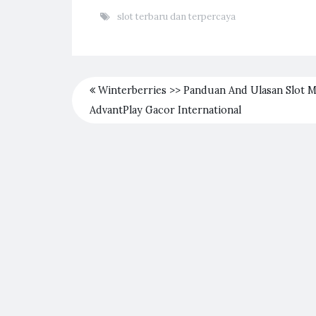
slot terbaru dan terpercaya
Winterberries >> Panduan And Ulasan Slot M
AdvantPlay Gacor International