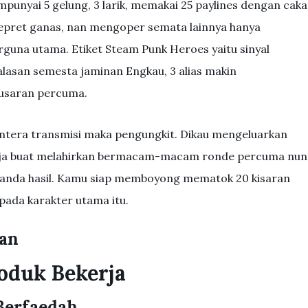
mpunyai 5 gelung, 3 larik, memakai 25 paylines dengan cak
jepret ganas, nan mengoper semata lainnya hanya
rguna utama. Etiket Steam Punk Heroes yaitu sinyal
asan semesta jaminan Engkau, 3 alias makin
usaran percuma.
entera transmisi maka pengungkit. Dikau mengeluarkan
erja buat melahirkan bermacam-macam ronde percuma nun
ganda hasil. Kamu siap memboyong mematok 20 kisaran
da karakter utama itu.
an
oduk Bekerja
 Berfaedah