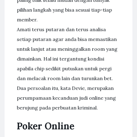
paling baik selalu mudah dengan banyak
pilihan langkah yang bisa sesuai tiap-tiap
member.
Amati terus putaran dan terus analisa
setiap putaran agar anda bisa memastikan
untuk lanjut atau meninggalkan room yang
dimainkan. Hal ini tergantung kondisi
apabila chip sedikit putuskan untuk pergi
dan melacak room lain dan turunkan bet.
Dua persoalan itu, kata Devie, merupakan
perumpamaan kecanduan judi online yang
berujung pada perbuatan kriminal.
Poker Online