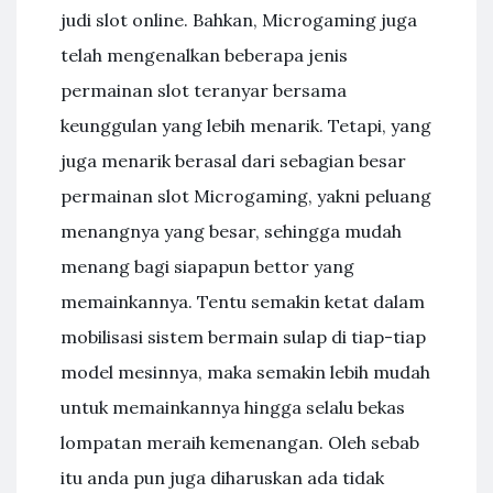
judi slot online. Bahkan, Microgaming juga
telah mengenalkan beberapa jenis
permainan slot teranyar bersama
keunggulan yang lebih menarik. Tetapi, yang
juga menarik berasal dari sebagian besar
permainan slot Microgaming, yakni peluang
menangnya yang besar, sehingga mudah
menang bagi siapapun bettor yang
memainkannya. Tentu semakin ketat dalam
mobilisasi sistem bermain sulap di tiap-tiap
model mesinnya, maka semakin lebih mudah
untuk memainkannya hingga selalu bekas
lompatan meraih kemenangan. Oleh sebab
itu anda pun juga diharuskan ada tidak