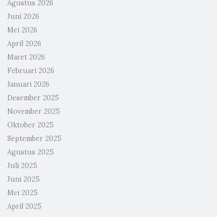
Agustus 2026
Juni 2026
Mei 2026
April 2026
Maret 2026
Februari 2026
Januari 2026
Desember 2025
November 2025
Oktober 2025
September 2025
Agustus 2025
Juli 2025
Juni 2025
Mei 2025
April 2025