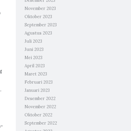
Desember 2023
November 2023
m
Oktober 2023
September 2023
Agustus 2023
Juli 2023
Juni 2023
Mei 2023
April 2023
g
Maret 2023
Februari 2023
.
Januari 2023
Desember 2022
November 2022
Oktober 2022
September 2022
m-