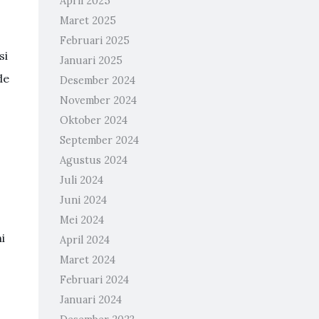
April 2025
Maret 2025
Februari 2025
si
Januari 2025
de
Desember 2024
November 2024
Oktober 2024
September 2024
Agustus 2024
Juli 2024
Juni 2024
Mei 2024
i
April 2024
Maret 2024
Februari 2024
Januari 2024