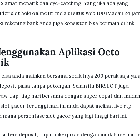
 amat menarik dan eye-catching. Yang jika ada yang
der slot hoki online ini melalui situs web 1001Macau 24 ja
ki rekening bank Anda juga konsisten bisa bermain di link
enggunakan Aplikasi Octo
ik
i bisa anda mainkan bersama sedikitnya 200 perak saja yan
 deposit pulsa tanpa potongan. Selain itu BIRSLOT juga
aw tiap-tiap hari bersama dengan super cepat dan mudah
slot gacor tertinggi hari ini anda dapat melihat live rtp
h mana persentase slot gacor yang lagi tinggi hari ini.
 sistem deposit, dapat dikerjakan dengan mudah melalui 