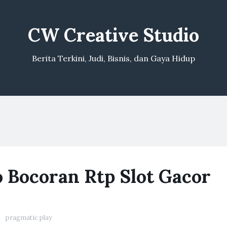
CW Creative Studio
Berita Terkini, Judi, Bisnis, dan Gaya Hidup
fo Bocoran Rtp Slot Gacor
pragmatic play