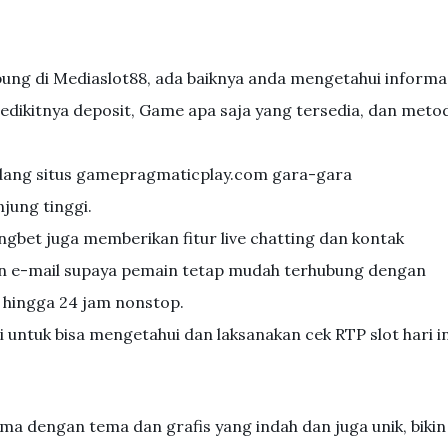
ung di Mediaslot88, ada baiknya anda mengetahui informa
a sedikitnya deposit, Game apa saja yang tersedia, dan meto
dang situs gamepragmaticplay.com gara-gara
njung tinggi.
Kongbet juga memberikan fitur live chatting dan kontak
dan e-mail supaya pemain tetap mudah terhubung dengan
a hingga 24 jam nonstop.
untuk bisa mengetahui dan laksanakan cek RTP slot hari in
 dengan tema dan grafis yang indah dan juga unik, bikin