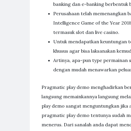
banking dan e-banking berbentuk b
Perusahaan telah memenangkan b
Intelligence Game of the Year 201
termasuk slot dan live casino.
Untuk mendapatkan keuntungan ter
khusus agar bisa laksanakan kemu
Artinya, apa-pun type permainan sl
dengan mudah menawarkan peluan
Pragmatic play demo menghadirkan bera
langsung memainkannya langsung melalu
play demo sangat menguntungkan jika 
pragmatic play demo tentunya sudah m
menerus. Dari sanalah anda dapat men