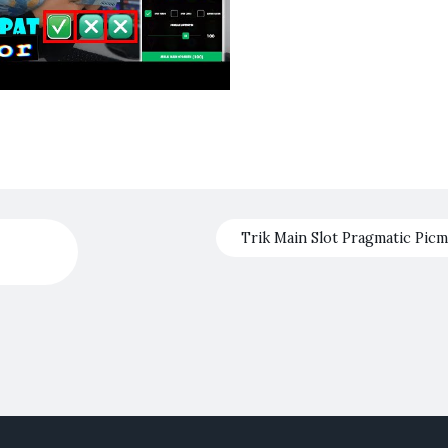
Trik Main Slot Pragmatic Pic