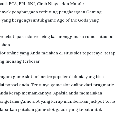
ank BCA, BRI, BNI, Cimb Niaga, dan Mandiri.
anyak penghargaan terhitung penghargaan Gaming
8 yang bergengsi untuk game Age of the Gods yang
sebut, para sloter seing kali menggunaka rumus atau pol
dahan.
ot online yang Anda mainkan di situs slot tepercaya, teta
g menang terbesar.
gam game slot online terpopuler di dunia yang bisa
i ponsel anda. Tentunya game slot online dari pragmatic
anda kerap memainkannya. Apabila anda memainkan
engetahui game slot yang kerap memberikan jackpot teru
dapatkan patokan game slot gacor yang tepat untuk